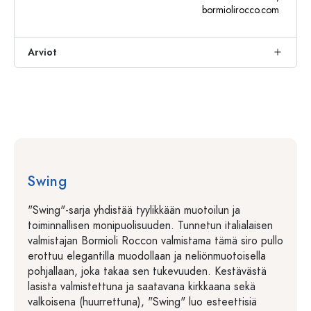
bormiolirocco.com
Arviot
Swing
"Swing"-sarja yhdistää tyylikkään muotoilun ja
toiminnallisen monipuolisuuden. Tunnetun italialaisen
valmistajan Bormioli Roccon valmistama tämä siro pullo
erottuu elegantilla muodollaan ja neliönmuotoisella
pohjallaan, joka takaa sen tukevuuden. Kestävästä
lasista valmistettuna ja saatavana kirkkaana sekä
valkoisena (huurrettuna), "Swing" luo esteettisiä