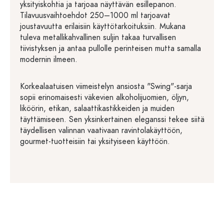
yksityiskohtia ja tarjoaa näyttävän esillepanon.
Tilavuusvaihtoehdot 250–1000 ml tarjoavat
joustavuutta erilaisiin käyttötarkoituksiin. Mukana
tuleva metallikahvallinen suljin takaa turvallisen
tiivistyksen ja antaa pullolle perinteisen mutta samalla
modernin ilmeen.
Korkealaatuisen viimeistelyn ansiosta "Swing"-sarja
sopii erinomaisesti väkevien alkoholijuomien, öljyn,
liköörin, etikan, salaattikastikkeiden ja muiden
täyttämiseen. Sen yksinkertainen eleganssi tekee siitä
täydellisen valinnan vaativaan ravintolakäyttöön,
gourmet-tuotteisiin tai yksityiseen käyttöön.