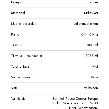
Leveys
82
mm
Materiaali
Kirkas lasi
Muoto- perusalue
Neliönmuotoinen
Paino
611
, 614
g
Tilavuus
1000
ml
Tilavuus – reunaan asti
1055
ml
Tulostettava
Kyllä
Valmistusmaa
Italia
Väri
Valkoinen
Valmistaja
Bormioli Rocco Central Europe
GmbH, Sonnenweg 20, 56203
Höhr-Grenzhausen,