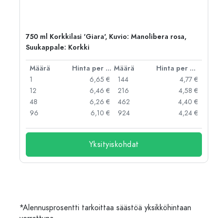
ko:
750 ml Korkkilasi 'Giara', Kuvio: Manolibera rosa,
Suukappale: Korkki
er kpl
Määrä
Hinta per kpl
Määrä
Hinta per kpl
 €
1
6,65 €
144
4,77 €
 €
12
6,46 €
216
4,58 €
 €
48
6,26 €
462
4,40 €
 €
96
6,10 €
924
4,24 €
Yksityiskohdat
*Alennusprosentti tarkoittaa säästöä yksikköhintaan