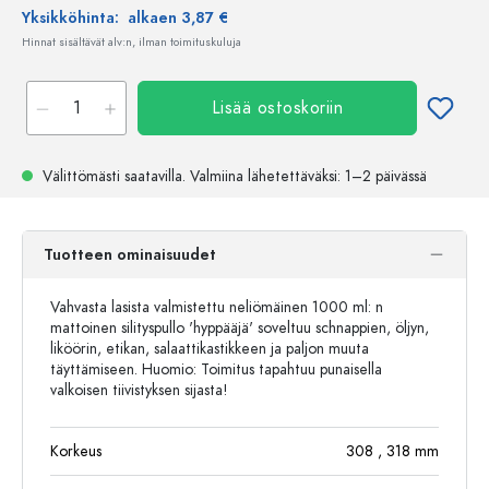
Yksikköhinta:
alkaen 3,87 €
Hinnat sisältävät alv:n, ilman toimituskuluja
Lisää ostoskoriin
Välittömästi saatavilla.
Valmiina lähetettäväksi
: 1–2 päivässä
Tuotteen ominaisuudet
Vahvasta lasista valmistettu neliömäinen 1000 ml: n
mattoinen silityspullo 'hyppääjä' soveltuu schnappien, öljyn,
liköörin, etikan, salaattikastikkeen ja paljon muuta
täyttämiseen. Huomio: Toimitus tapahtuu punaisella
valkoisen tiivistyksen sijasta!
Korkeus
308
, 318
mm