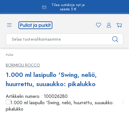
Tilaa uutiskirje nyt ja
äsisältöön
säästä 5 €
Pullot
BORMIOLI ROCCO
1.000 ml lasipullo 'Swing, neliö,
huurrettu, suuaukko: pikalukko
Artikkelin numero :
100026280