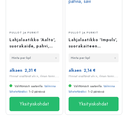
PULLOT JA PURKIT
PULLOT JA PURKIT
Lahjalaatikko 'Aalto',
Lahjalaatikko 'Impuls',
suorakaide, pahvi,
suorakaiteen
sininen
muotoinen, pahvia,
Hinta per kpl
Hinta per kpl
savi
alkaen 2,31 €
alkaen 2,14 €
H
innat sisältävät alv:n, ilman toimituskuluja
H
innat sisältävät alv:n, ilman toimituskuluja
Välittömästi saatavilla.
Valmiina
Välittömästi saatavilla.
Valmiina
lähetettäväksi
: 1–2 päivässä
lähetettäväksi
: 1–2 päivässä
Yksityiskohdat
Yksityiskohdat