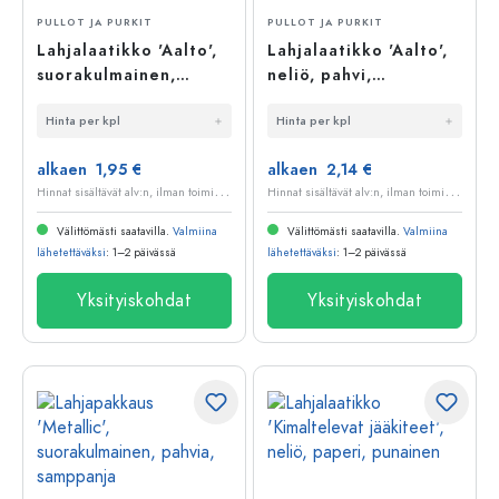
PULLOT JA PURKIT
PULLOT JA PURKIT
Lahjalaatikko 'Aalto',
Lahjalaatikko 'Aalto',
suorakulmainen,
neliö, pahvi,
pahvia, luonnonväri
viininpunainen
Hinta per kpl
Hinta per kpl
alkaen 1,95 €
alkaen 2,14 €
H
innat sisältävät alv:n, ilman toimituskuluja
H
innat sisältävät alv:n, ilman toimituskuluja
Välittömästi saatavilla.
Valmiina
Välittömästi saatavilla.
Valmiina
lähetettäväksi
: 1–2 päivässä
lähetettäväksi
: 1–2 päivässä
Yksityiskohdat
Yksityiskohdat