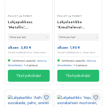
PULLOT JA PURKIT
PULLOT JA PURKIT
Lahjapakkaus
Lahjalaatikko
'Metallic',
'Kimaltelevat
suorakulmainen,
jääkiteet', neliö,
Hinta per kpl
Hinta per kpl
pahvia, samppanja
paperi, punainen
alkaen 3,80 €
alkaen 1,95 €
H
innat sisältävät alv:n, ilman toimituskuluja
H
innat sisältävät alv:n, ilman toimituskuluja
Välittömästi saatavilla.
Valmiina
Välittömästi saatavilla.
Valmiina
lähetettäväksi
: 1–2 päivässä
lähetettäväksi
: 1–2 päivässä
Yksityiskohdat
Yksityiskohdat