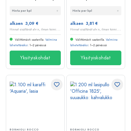
suuaukko: lukittava
suljin: sanka- tai
Hinta per kpl
Hinta per kpl
metallikorkki
panttilukko
alkaen 3,09 €
alkaen 3,81 €
H
innat sisältävät alv:n, ilman toimituskuluja
H
innat sisältävät alv:n, ilman toimituskuluja
Välittömästi saatavilla.
Valmiina
Välittömästi saatavilla.
Valmiina
lähetettäväksi
: 1–2 päivässä
lähetettäväksi
: 1–2 päivässä
Yksityiskohdat
Yksityiskohdat
BORMIOLI ROCCO
BORMIOLI ROCCO