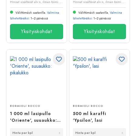
H
innat sisältävät alv:n, ilman toimituskuluja
H
innat sisältävät alv:n, ilman toimituskuluja
Välittömästi saatavilla.
Valmiina
Välittömästi saatavilla.
Valmiina
lähetettäväksi
: 1–2 päivässä
lähetettäväksi
: 1–2 päivässä
Yksityiskohdat
Yksityiskohdat
BORMIOLI ROCCO
BORMIOLI ROCCO
1 000 ml lasipullo
500 ml karaffi
'Oriente', suuaukko:
'Ypsilon', lasi
pikalukko
Hinta per kpl
Hinta per kpl