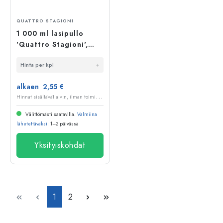
QUATTRO STAGIONI
1 000 ml lasipullo
'Quattro Stagioni',
suuaukko: ruuvikorkki
Hinta per kpl
alkaen 2,55 €
H
innat sisältävät alv:n, ilman toimituskuluja
Välittömästi saatavilla.
Valmiina
lähetettäväksi
: 1–2 päivässä
Yksityiskohdat
Sivu
Sivu
1
2