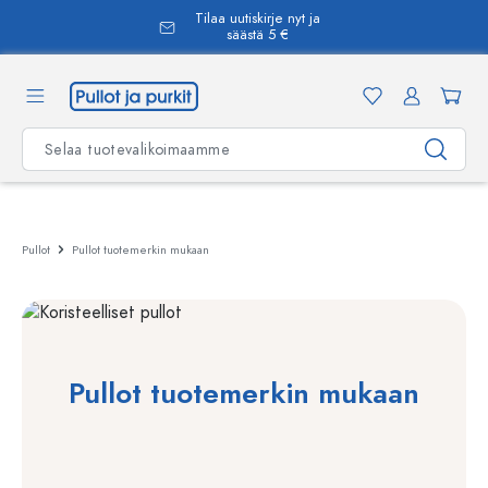
Tilaa uutiskirje nyt ja
äsisältöön
säästä 5 €
Pullot
Pullot tuotemerkin mukaan
Pullot tuotemerkin mukaan