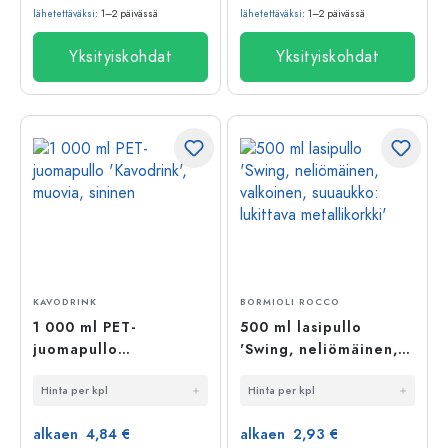
lähetettäväksi
: 1–2 päivässä
lähetettäväksi
: 1–2 päivässä
Yksityiskohdat
Yksityiskohdat
KAVODRINK
BORMIOLI ROCCO
1 000 ml PET-
500 ml lasipullo
juomapullo
'Swing, neliömäinen,
'Kavodrink', muovia,
valkoinen, suuaukko:
Hinta per kpl
Hinta per kpl
sininen
lukittava
metallikorkki'
alkaen 4,84 €
alkaen 2,93 €