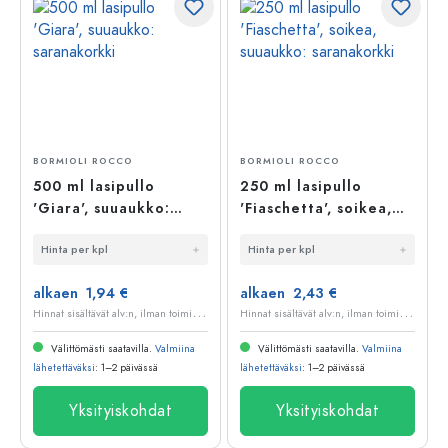
BORMIOLI ROCCO
BORMIOLI ROCCO
500 ml lasipullo
250 ml lasipullo
'Giara', suuaukko:
'Fiaschetta', soikea,
saranakorkki
suuaukko:
Hinta per kpl
Hinta per kpl
saranakorkki
alkaen 1,94 €
alkaen 2,43 €
H
innat sisältävät alv:n, ilman toimituskuluja
H
innat sisältävät alv:n, ilman toimituskuluja
Välittömästi saatavilla.
Valmiina
Välittömästi saatavilla.
Valmiina
lähetettäväksi
: 1–2 päivässä
lähetettäväksi
: 1–2 päivässä
Yksityiskohdat
Yksityiskohdat