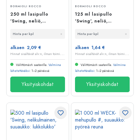
BORMIOLI ROCCO
BORMIOLI ROCCO
250 ml lasipullo
125 ml lasipullo
'Swing, neliö,
'Swing', neliö,
suuaukko:
suuaukko:
Hinta per kpl
Hinta per kpl
lukituslenkki
saranakorkki
alkaen 2,09 €
alkaen 1,64 €
H
innat sisältävät alv:n, ilman toimituskuluja
H
innat sisältävät alv:n, ilman toimituskuluja
Välittömästi saatavilla.
Valmiina
Välittömästi saatavilla.
Valmiina
lähetettäväksi
: 1–2 päivässä
lähetettäväksi
: 1–2 päivässä
Yksityiskohdat
Yksityiskohdat