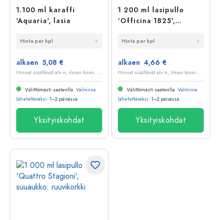
1.100 ml karaffi
1 200 ml lasipullo
'Aquaria', lasia
'Officina 1825',
suuaukko: kahvalukko
Hinta per kpl
Hinta per kpl
alkaen 5,08 €
alkaen 4,66 €
H
innat sisältävät alv:n, ilman toimituskuluja
H
innat sisältävät alv:n, ilman toimituskuluja
Välittömästi saatavilla.
Valmiina
Välittömästi saatavilla.
Valmiina
lähetettäväksi
: 1–2 päivässä
lähetettäväksi
: 1–2 päivässä
Yksityiskohdat
Yksityiskohdat