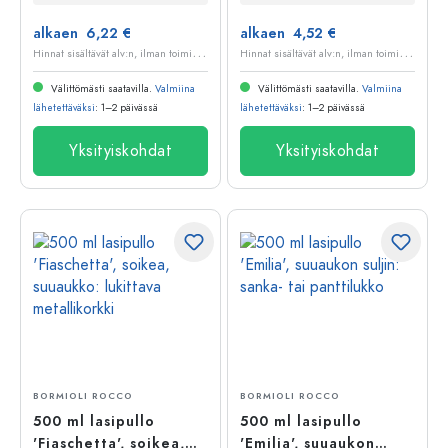
alkaen 6,22 €
alkaen 4,52 €
H
innat sisältävät alv:n, ilman toimituskuluja
H
innat sisältävät alv:n, ilman toimituskuluja
Välittömästi saatavilla.
Valmiina
Välittömästi saatavilla.
Valmiina
lähetettäväksi
: 1–2 päivässä
lähetettäväksi
: 1–2 päivässä
Yksityiskohdat
Yksityiskohdat
BORMIOLI ROCCO
BORMIOLI ROCCO
500 ml lasipullo
500 ml lasipullo
'Fiaschetta', soikea,
'Emilia', suuaukon