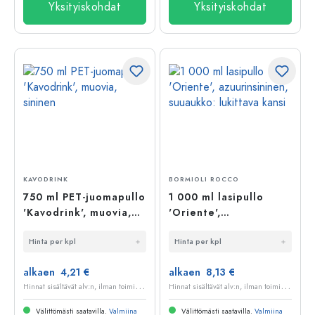
Yksityiskohdat
Yksityiskohdat
KAVODRINK
BORMIOLI ROCCO
750 ml PET-juomapullo
1 000 ml lasipullo
'Kavodrink', muovia,
'Oriente',
sininen
azuurinsininen,
Hinta per kpl
Hinta per kpl
suuaukko: lukittava
kansi
alkaen 4,21 €
alkaen 8,13 €
H
innat sisältävät alv:n, ilman toimituskuluja
H
innat sisältävät alv:n, ilman toimituskuluja
Välittömästi saatavilla.
Valmiina
Välittömästi saatavilla.
Valmiina