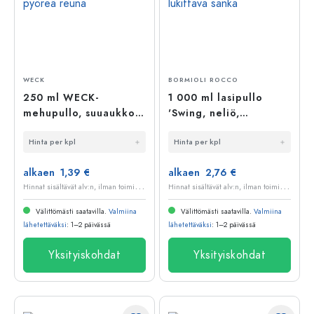
WECK
BORMIOLI ROCCO
250 ml WECK-
1 000 ml lasipullo
mehupullo, suuaukko:
'Swing, neliö,
pyöreä reuna
suuaukko: lukittava
Hinta per kpl
Hinta per kpl
sanka
alkaen 1,39 €
alkaen 2,76 €
H
innat sisältävät alv:n, ilman toimituskuluja
H
innat sisältävät alv:n, ilman toimituskuluja
Välittömästi saatavilla.
Valmiina
Välittömästi saatavilla.
Valmiina
lähetettäväksi
: 1–2 päivässä
lähetettäväksi
: 1–2 päivässä
Yksityiskohdat
Yksityiskohdat