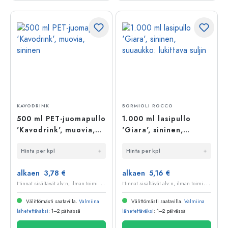
KAVODRINK
BORMIOLI ROCCO
500 ml PET-juomapullo
1.000 ml lasipullo
'Kavodrink', muovia,
'Giara', sininen,
sininen
suuaukko: lukittava
Hinta per kpl
Hinta per kpl
suljin
alkaen 3,78 €
alkaen 5,16 €
H
innat sisältävät alv:n, ilman toimituskuluja
H
innat sisältävät alv:n, ilman toimituskuluja
Välittömästi saatavilla.
Valmiina
Välittömästi saatavilla.
Valmiina
lähetettäväksi
: 1–2 päivässä
lähetettäväksi
: 1–2 päivässä