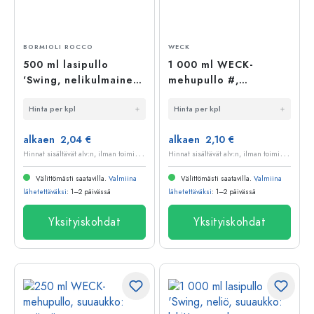
BORMIOLI ROCCO
WECK
500 ml lasipullo
1 000 ml WECK-
'Swing, nelikulmainen,
mehupullo #,
suuaukko: lukkolukko'
suuaukko: pyöreä
Hinta per kpl
Hinta per kpl
reuna
alkaen 2,04 €
alkaen 2,10 €
H
innat sisältävät alv:n, ilman toimituskuluja
H
innat sisältävät alv:n, ilman toimituskuluja
Välittömästi saatavilla.
Valmiina
Välittömästi saatavilla.
Valmiina
lähetettäväksi
: 1–2 päivässä
lähetettäväksi
: 1–2 päivässä
Yksityiskohdat
Yksityiskohdat