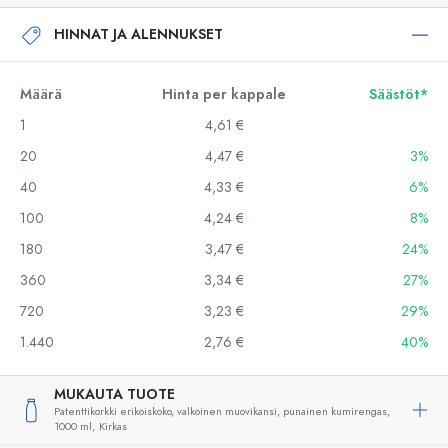
HINNAT JA ALENNUKSET
Määrä
Hinta per kappale
Säästöt*
1
4,61 €
20
4,47 €
3%
40
4,33 €
6%
100
4,24 €
8%
180
3,47 €
24%
360
3,34 €
27%
720
3,23 €
29%
1.440
2,76 €
40%
MUKAUTA TUOTE
Patenttikorkki erikoiskoko, valkoinen muovikansi, punainen kumirengas,
1000 ml,
Kirkas