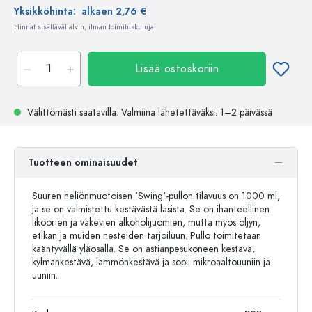
Yksikköhinta:
alkaen 2,76 €
Hinnat sisältävät alv:n, ilman toimituskuluja
Lisää ostoskoriin
Välittömästi saatavilla.
Valmiina lähetettäväksi
: 1–2 päivässä
Tuotteen ominaisuudet
Suuren neliönmuotoisen 'Swing'-pullon tilavuus on 1000 ml,
ja se on valmistettu kestävästä lasista. Se on ihanteellinen
liköörien ja väkevien alkoholijuomien, mutta myös öljyn,
etikan ja muiden nesteiden tarjoiluun. Pullo toimitetaan
kääntyvällä yläosalla. Se on astianpesukoneen kestävä,
kylmänkestävä, lämmönkestävä ja sopii mikroaaltouuniin ja
uuniin.