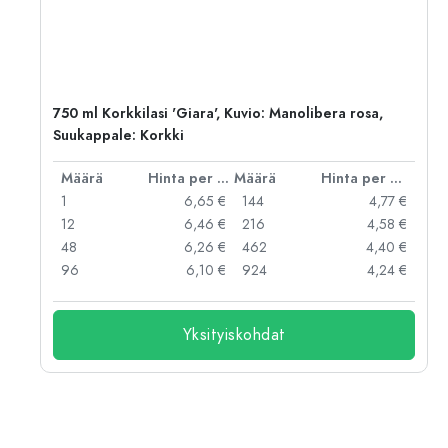
ko:
750 ml Korkkilasi 'Giara', Kuvio: Manolibera rosa,
Suukappale: Korkki
er kpl
Määrä
Hinta per kpl
Määrä
Hinta per kpl
 €
1
6,65 €
144
4,77 €
 €
12
6,46 €
216
4,58 €
 €
48
6,26 €
462
4,40 €
 €
96
6,10 €
924
4,24 €
Yksityiskohdat