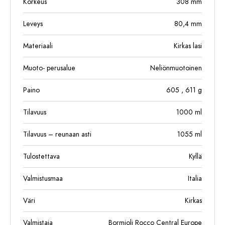
Korkeus
308
mm
Leveys
80,4
mm
Materiaali
Kirkas lasi
Muoto- perusalue
Neliönmuotoinen
Paino
605
, 611
g
Tilavuus
1000
ml
Tilavuus – reunaan asti
1055
ml
Tulostettava
Kyllä
Valmistusmaa
Italia
Väri
Kirkas
Valmistaja
Bormioli Rocco Central Europe