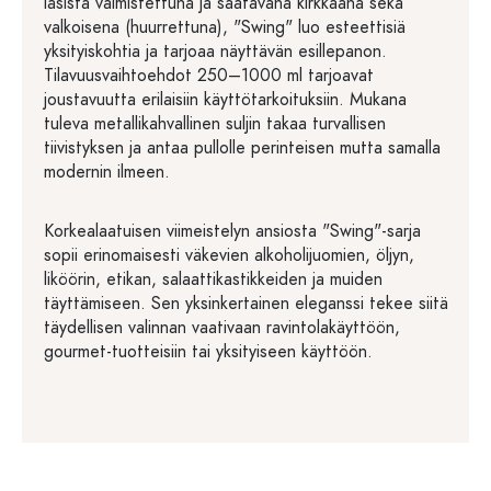
lasista valmistettuna ja saatavana kirkkaana sekä
valkoisena (huurrettuna), "Swing" luo esteettisiä
yksityiskohtia ja tarjoaa näyttävän esillepanon.
Tilavuusvaihtoehdot 250–1000 ml tarjoavat
joustavuutta erilaisiin käyttötarkoituksiin. Mukana
tuleva metallikahvallinen suljin takaa turvallisen
tiivistyksen ja antaa pullolle perinteisen mutta samalla
modernin ilmeen.
Korkealaatuisen viimeistelyn ansiosta "Swing"-sarja
sopii erinomaisesti väkevien alkoholijuomien, öljyn,
liköörin, etikan, salaattikastikkeiden ja muiden
täyttämiseen. Sen yksinkertainen eleganssi tekee siitä
täydellisen valinnan vaativaan ravintolakäyttöön,
gourmet-tuotteisiin tai yksityiseen käyttöön.