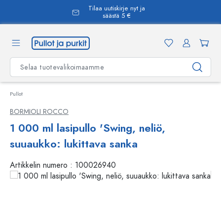
Tilaa uutiskirje nyt ja
äsisältöön
säästä 5 €
Pullot
BORMIOLI ROCCO
1 000 ml lasipullo 'Swing, neliö,
suuaukko: lukittava sanka
Artikkelin numero :
100026940