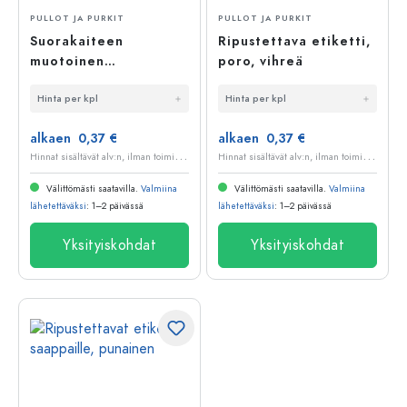
PULLOT JA PURKIT
PULLOT JA PURKIT
Suorakaiteen
Ripustettava etiketti,
muotoinen
poro, vihreä
ripustettavissa oleva
Hinta per kpl
Hinta per kpl
etiketti, ruskea
alkaen 0,37 €
alkaen 0,37 €
H
innat sisältävät alv:n, ilman toimituskuluja
H
innat sisältävät alv:n, ilman toimituskuluja
Välittömästi saatavilla.
Valmiina
Välittömästi saatavilla.
Valmiina
lähetettäväksi
: 1–2 päivässä
lähetettäväksi
: 1–2 päivässä
Yksityiskohdat
Yksityiskohdat