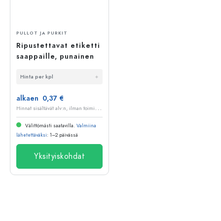
PULLOT JA PURKIT
Ripustettavat etiketti
saappaille, punainen
Hinta per kpl
alkaen 0,37 €
H
innat sisältävät alv:n, ilman toimituskuluja
Välittömästi saatavilla.
Valmiina
lähetettäväksi
: 1–2 päivässä
Yksityiskohdat