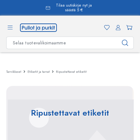
Tilaa uutiskirje nyt ja
äsisältöön
säästä 5 €
Tarvikkeet
Etiketit ja tarrat
Ripustettavat etiketit
Ripustettavat etiketit