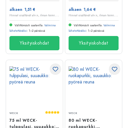
alkaen 1,51 €
alkaen 1,64 €
H
innat sisältävät alv:n, ilman toimituskuluja
H
innat sisältävät alv:n, ilman toimituskuluja
Välittömästi saatavilla.
Valmiina
Välittömästi saatavilla.
Valmiina
lähetettäväksi
: 1–2 päivässä
lähetettäväksi
: 1–2 päivässä
Yksityiskohdat
Yksityiskohdat
Keskimääräinen arvosana 5 5 tähdestä
WECK
WECK
75 ml WECK-
80 ml WECK-
tulppulasi, suuaukko:
ruokapurkki,