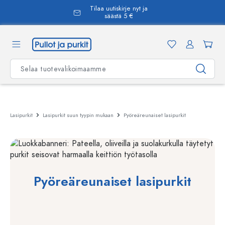
Tilaa uutiskirje nyt ja
äsisältöön
säästä 5 €
Lasipurkit
Lasipurkit suun tyypin mukaan
Pyöreäreunaiset lasipurkit
Pyöreäreunaiset lasipurkit