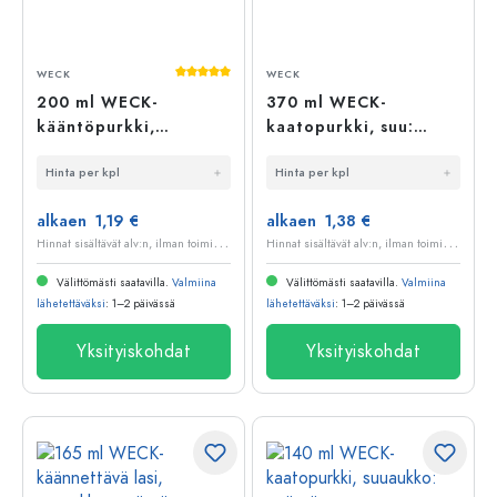
Keskimääräinen arvosana 5 5 tähdestä
WECK
WECK
200 ml WECK-
370 ml WECK-
kääntöpurkki,
kaatopurkki, suu:
suuaukon reuna:
pyöreä reuna
Hinta per kpl
Hinta per kpl
pyöreä reuna
alkaen 1,19 €
alkaen 1,38 €
H
innat sisältävät alv:n, ilman toimituskuluja
H
innat sisältävät alv:n, ilman toimituskuluja
Välittömästi saatavilla.
Valmiina
Välittömästi saatavilla.
Valmiina
lähetettäväksi
: 1–2 päivässä
lähetettäväksi
: 1–2 päivässä
Yksityiskohdat
Yksityiskohdat