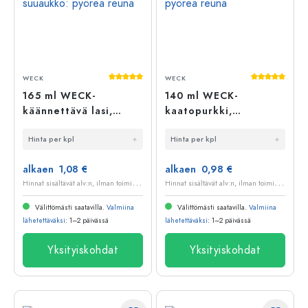
Keskimääräinen arvosana 5 5 tähdestä
Keskimääräi
WECK
WECK
165 ml WECK-
140 ml WECK-
käännettävä lasi,
kaatopurkki,
suuaukko: pyöreä
suuaukko: pyöreä
Hinta per kpl
Hinta per kpl
reuna
reuna
alkaen 1,08 €
alkaen 0,98 €
H
innat sisältävät alv:n, ilman toimituskuluja
H
innat sisältävät alv:n, ilman toimituskuluja
Välittömästi saatavilla.
Valmiina
Välittömästi saatavilla.
Valmiina
lähetettäväksi
: 1–2 päivässä
lähetettäväksi
: 1–2 päivässä
Yksityiskohdat
Yksityiskohdat