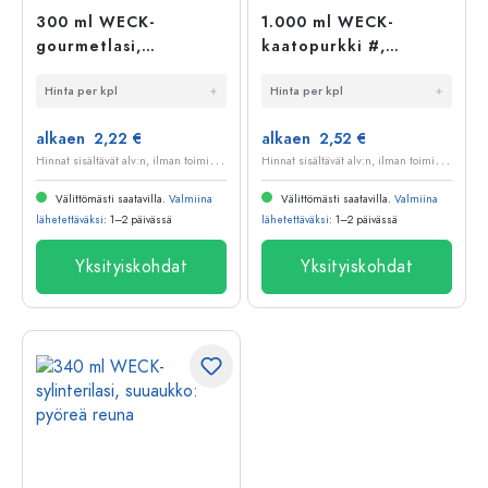
300 ml WECK-
1.000 ml WECK-
gourmetlasi,
kaatopurkki #,
suuaukko: pyöreä
suuaukko: pyöreä
Hinta per kpl
Hinta per kpl
reuna
reuna
alkaen 2,22 €
alkaen 2,52 €
H
innat sisältävät alv:n, ilman toimituskuluja
H
innat sisältävät alv:n, ilman toimituskuluja
Välittömästi saatavilla.
Valmiina
Välittömästi saatavilla.
Valmiina
lähetettäväksi
: 1–2 päivässä
lähetettäväksi
: 1–2 päivässä
Yksityiskohdat
Yksityiskohdat