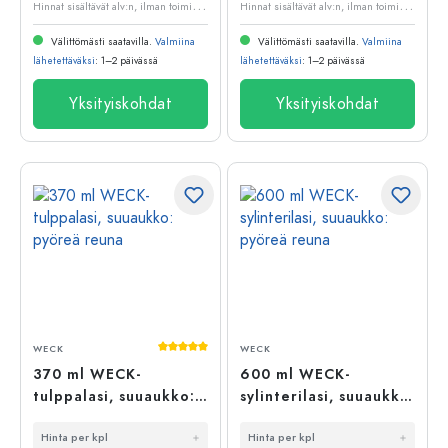
H
innat sisältävät alv:n, ilman toimituskuluja
H
innat sisältävät alv:n, ilman toimituskuluja
Välittömästi saatavilla.
Valmiina
Välittömästi saatavilla.
Valmiina
lähetettäväksi
: 1–2 päivässä
lähetettäväksi
: 1–2 päivässä
Yksityiskohdat
Yksityiskohdat
Keskimääräinen arvosana 5 5 tähdestä
WECK
WECK
370 ml WECK-
600 ml WECK-
tulppalasi, suuaukko:
sylinterilasi, suuaukko:
pyöreä reuna
pyöreä reuna
Hinta per kpl
Hinta per kpl