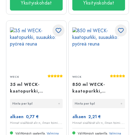
Yksityiskohdat
Yksityiskohdat
Keskimääräinen arvosana 5 5 tähdestä
Keskimääräi
WECK
WECK
35 ml WECK-
850 ml WECK-
kaatopurkki,
kaatopurkki,
suuaukko: pyöreä
suuaukko: pyöreä
Hinta per kpl
Hinta per kpl
reuna
reuna
alkaen 0,77 €
alkaen 2,21 €
H
innat sisältävät alv:n, ilman toimituskuluja
H
innat sisältävät alv:n, ilman toimituskuluja
Välittömästi saatavilla.
Valmiina
Välittömästi saatavilla.
Valmiina