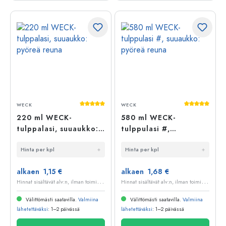
Keskimääräinen arvosana 5 5 tähdestä
Keskimääräi
WECK
WECK
220 ml WECK-
580 ml WECK-
tulppalasi, suuaukko:
tulppulasi #,
pyöreä reuna
suuaukko: pyöreä
Hinta per kpl
Hinta per kpl
reuna
alkaen 1,15 €
alkaen 1,68 €
H
innat sisältävät alv:n, ilman toimituskuluja
H
innat sisältävät alv:n, ilman toimituskuluja
Välittömästi saatavilla.
Valmiina
Välittömästi saatavilla.
Valmiina
lähetettäväksi
: 1–2 päivässä
lähetettäväksi
: 1–2 päivässä