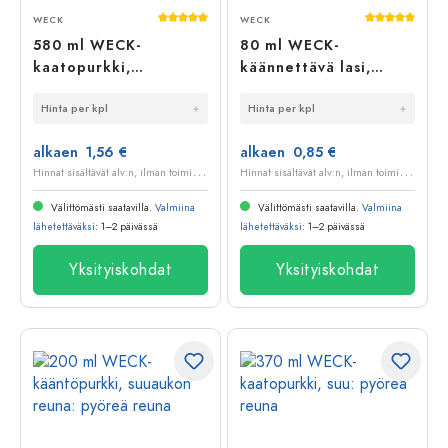
Keskimääräinen arvosana 5 5 tähdestä
Keskimääräi
WECK
WECK
580 ml WECK-
80 ml WECK-
kaatopurkki,
käännettävä lasi,
suuaukko: pyöreä
suuaukon reuna:
Hinta per kpl
Hinta per kpl
reuna
pyöreä reuna
alkaen 1,56 €
alkaen 0,85 €
H
innat sisältävät alv:n, ilman toimituskuluja
H
innat sisältävät alv:n, ilman toimituskuluja
Välittömästi saatavilla.
Valmiina
Välittömästi saatavilla.
Valmiina
lähetettäväksi
: 1–2 päivässä
lähetettäväksi
: 1–2 päivässä
Yksityiskohdat
Yksityiskohdat