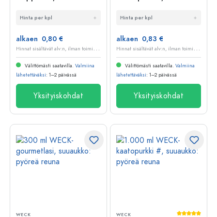
pyöreä reuna
suuaukko: pyöreä
Hinta per kpl
Hinta per kpl
reuna
alkaen 0,80 €
alkaen 0,83 €
H
innat sisältävät alv:n, ilman toimituskuluja
H
innat sisältävät alv:n, ilman toimituskuluja
Välittömästi saatavilla.
Valmiina
Välittömästi saatavilla.
Valmiina
lähetettäväksi
: 1–2 päivässä
lähetettäväksi
: 1–2 päivässä
Yksityiskohdat
Yksityiskohdat
Keskimääräi
WECK
WECK