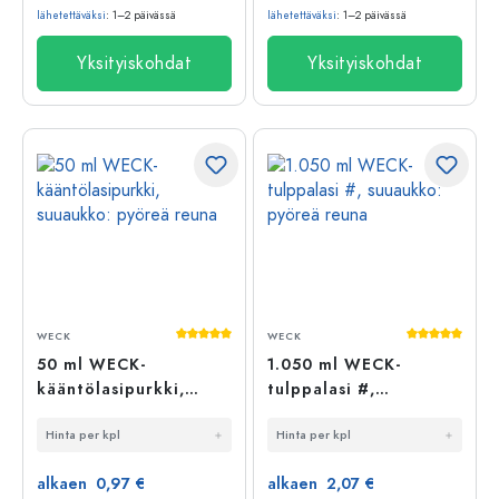
lähetettäväksi
: 1–2 päivässä
lähetettäväksi
: 1–2 päivässä
Yksityiskohdat
Yksityiskohdat
Keskimääräinen arvosana 5 5 tähdestä
Keskimääräi
WECK
WECK
50 ml WECK-
1.050 ml WECK-
kääntölasipurkki,
tulppalasi #,
suuaukko: pyöreä
suuaukko: pyöreä
Hinta per kpl
Hinta per kpl
reuna
reuna
alkaen 0,97 €
alkaen 2,07 €