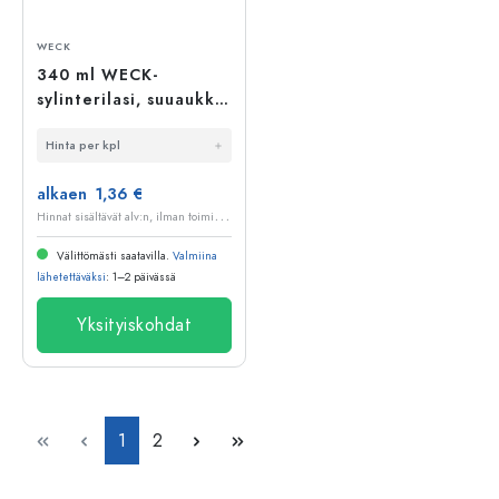
WECK
340 ml WECK-
sylinterilasi, suuaukko:
pyöreä reuna
Hinta per kpl
alkaen 1,36 €
H
innat sisältävät alv:n, ilman toimituskuluja
Välittömästi saatavilla.
Valmiina
lähetettäväksi
: 1–2 päivässä
Yksityiskohdat
Sivu
Sivu
1
2