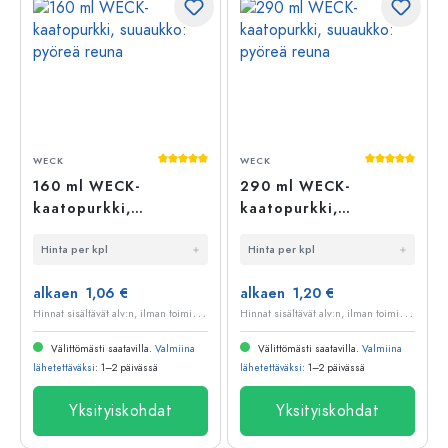
Keskimääräinen arvosana 5 5 tähdestä
Keskimääräi
WECK
WECK
160 ml WECK-
290 ml WECK-
kaatopurkki,
kaatopurkki,
suuaukko: pyöreä
suuaukko: pyöreä
Hinta per kpl
Hinta per kpl
reuna
reuna
alkaen 1,06 €
alkaen 1,20 €
H
innat sisältävät alv:n, ilman toimituskuluja
H
innat sisältävät alv:n, ilman toimituskuluja
Välittömästi saatavilla.
Valmiina
Välittömästi saatavilla.
Valmiina
lähetettäväksi
: 1–2 päivässä
lähetettäväksi
: 1–2 päivässä
Yksityiskohdat
Yksityiskohdat