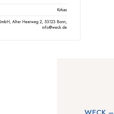
Kirkas
GmbH, Alter Heerweg 2, 53123 Bonn,
info@weck.de
WECK – P