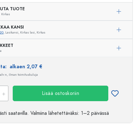
UTA TUOTE
Kirkas
KAA KANSI
20
, Lasikansi, Kirkas lasi, Kirkas
IKKEET
ua
nta:
alkaen 2,07 €
 alv:n, ilman toimituskuluja
Lisää ostoskoriin
sti saatavilla.
Valmiina lähetettäväksi
: 1–2 päivässä