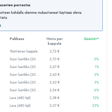
auserien porrastus
otteen kohdalla olemme mukauttaneet käytössä olevia
aita.
a
Pakkaus
Hinta per
Säästöt*
kappale
Yksittäinen kappale
2,72 €
Suuri laatikko (20 kpl)
2,70 €
0%
Suuri laatikko (20 kpl)
2,67 €
1%
Suuri laatikko (20 kpl)
2,65 €
2%
Suuri laatikko (20 kpl)
2,62 €
3%
Suuri laatikko (20 kpl)
2,54 €
6%
Lava (480 kpl)
2,38 €
12%
Lava (480 kpl)
2,07 €
23%
Esimerkillinen edustus