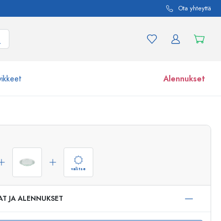
Ota yhteyttä
vikkeet
Alennukset
etta ja tuotevariaatiota
Lasipurkit
Tutustu nyt
Osta nyt
valitse
AT JA ALENNUKSET