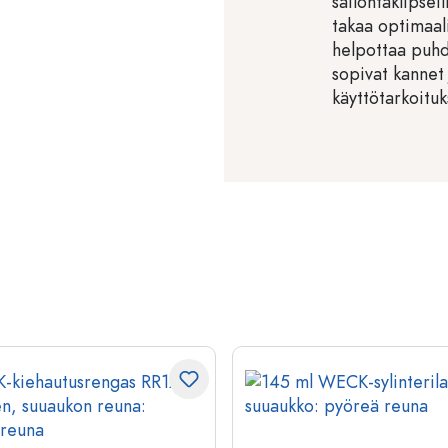
säilöntäklipsei
takaa optimaali
helpottaa puh
sopivat kannet 
käyttötarkoituk