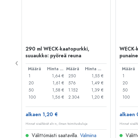
290 ml WECK-kaatopurkki,
WECK-k
suuaukko: pyöreä reuna
punaine
reuna
Hinta per kpl
Määrä
Hinta per kpl
Määrä
Hinta per kpl
Määrä
,69 €
1
1,64 €
250
1,55 €
1
,60 €
20
1,61 €
576
1,49 €
20
,45 €
50
1,58 €
1.152
1,39 €
50
,36 €
100
1,56 €
2.304
1,20 €
100
alkaen 1,20 €
alkaen 
Hinnat sisältävät alv:n, ilman toimituskuluja
Hinnat sisält
na
Välittömästi saatavilla.
Valmiina
Välitt