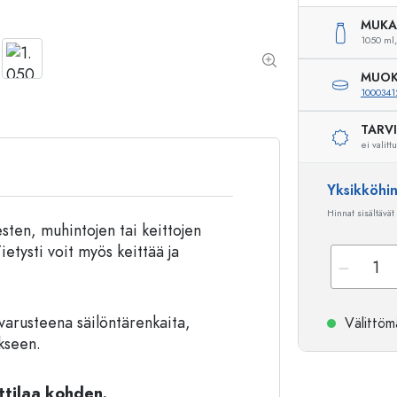
Alumiinipullot
MUKA
1050 ml,
MUOK
1000341
TARV
ei valitt
Yksikköhi
Hinnat sisältävät
sten, muhintojen tai keittojen
etysti voit myös keittää ja
varusteena säilöntärenkaita,
Välittömä
ikseen.
ttilaa kohden.