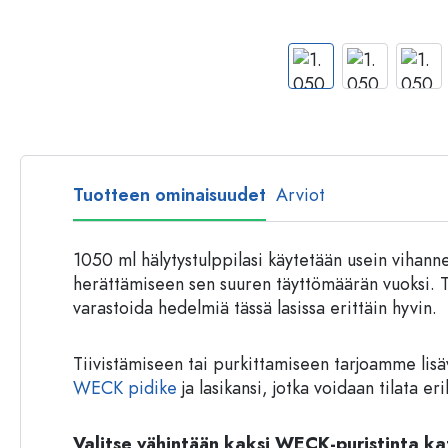
Muovipullot
Tuotteen ominaisuudet
Arviot
1050 ml hälytystulppilasi käytetään usein vihanne
herättämiseen sen suuren täyttömäärän vuoksi. Ti
varastoida hedelmiä tässä lasissa erittäin hyvin.
Tiivistämiseen tai purkittamiseen tarjoamme lisä
WECK pidike
ja lasikansi, jotka voidaan tilata er
Valitse vähintään kaksi WECK-puristinta ka