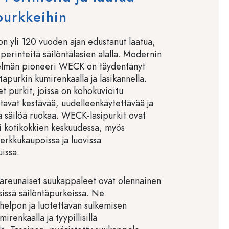
purkkeihin
 yli 120 vuoden ajan edustanut laatua,
 perinteitä säilöntälasien alalla. Modernin
elmän pioneeri WECK on täydentänyt
ntäpurkin kumirenkaalla ja lasikannella.
t purkit, joissa on kohokuvioitu
tavat kestävää, uudelleenkäytettävää ja
a säilöä ruokaa. WECK-lasipurkit ovat
si kotikokkien keskuudessa, myös
herkkukaupoissa ja luovissa
issa.
reunaiset suukappaleet ovat olennainen
sissä säilöntäpurkeissa. Ne
 helpon ja luotettavan sulkemisen
mirenkaalla ja tyypillisillä