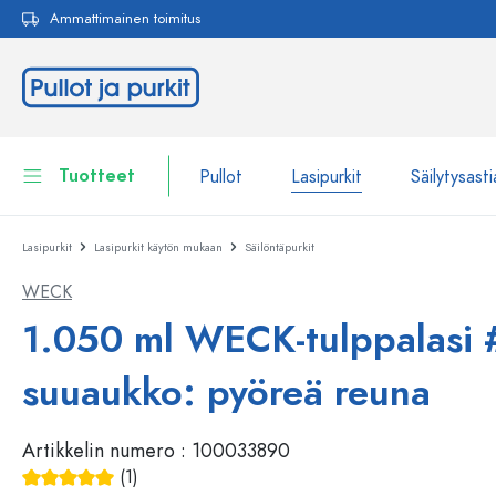
Ammattimainen toimitus
akuun
Siirry päänavigointiin
Tuotteet
Pullot
Lasipurkit
Säilytysasti
Lasipurkit
Lasipurkit käytön mukaan
Säilöntäpurkit
Pullot
Näytä kaikki Pullot
WECK
Lasipurkit
Pullot tuotemerkin mukaan
1.050 ml WECK-tulppalasi 
WECK-Lasipullot
Säilytysastiat
suuaukko: pyöreä reuna
Astiat
Pullot toiminnon mukaan
Artikkelin numero :
100033890
Pipettipullot
Kosmetiikka-astiat
Patenttikorkkipullot
(1)