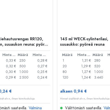
iehautusrengas RR120,
145 ml WECK-sylinterilasi,
n, suuaukon reuna: pyöreä
suuaukko: pyöreä reuna
Hinta per kpl
Määrä
Hinta per kpl
Määrä
Hinta per kpl
Määrä
0,33 €
250
0,28 €
1
1,31 €
280
0,32 €
500
0,27 €
20
1,29 €
520
0,30 €
1.000
0,25 €
80
1,27 €
1.000
0,29 €
2.500
0,24 €
120
1,24 €
3.440
0,24 €
alkaen 0,94 €
ävät alv:n, ilman toimituskuluja
Hinnat sisältävät alv:n, ilman toimituskuluja
ömästi saatavilla.
Valmiina
Välittömästi saatavilla.
Val