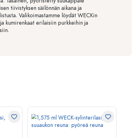
llä. Tasainen, pyöristetty suukappale
sen tiivistyksen säilönnän aikana ja
distusta. Valikoimastamme löydät WECKin
ja kumirenkaat erilaisiin purkkeihin ja
siin.