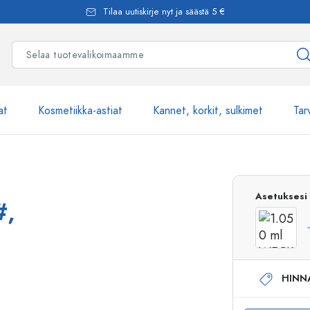
Tilaa uutiskirje nyt ja säästä 5 €
at
Kosmetiikka-astiat
Kannet, korkit, sulkimet
Tar
Yli 2500 tuot
Asetuksesi
#,
Estal-Lasipullot
HINN
Pumppupullot
Airless-pumppupullot
Spraypullot
Roll-on-pullot