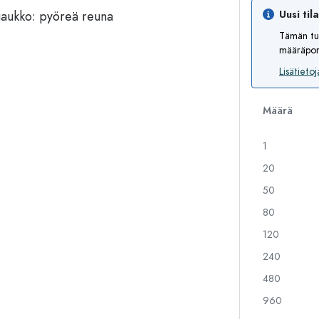
Uusi til
Tämän tu
määräport
Alkoholipullot
Puristuspullot
Likööripullot
Säilytyspullot
Lisätietoj
Mehupullot
Kuviopainetut pullot
Parfyymipullot
Ginipullot
Määrä
Kynsilakkapullot
Joulupullot
Minipullot
Koristeelliset pullot
1
20
50
Erikoismuotoiset pullot
Sylinteripullot
80
Pyöreäkauluspullot
Käymisastiat
120
Taskumatit
Leveäkaulaiset pullot
240
480
960
Keraamiset pullot