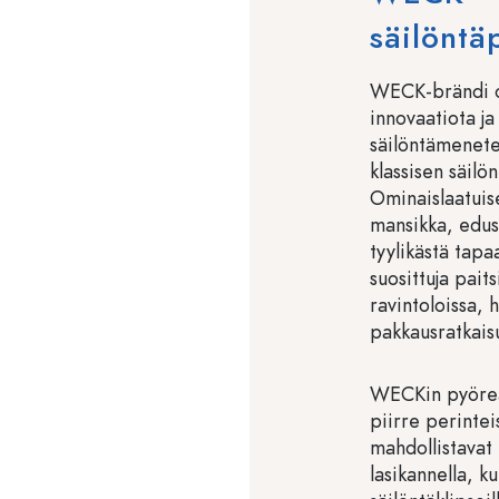
säilöntä
WECK-brändi on
innovaatiota ja
säilöntämenet
klassisen säilö
Ominaislaatuise
mansikka, edus
tyylikästä tapa
suosittuja pait
ravintoloissa, 
pakkausratkaisu
WECKin pyöreä
piirre perintei
mahdollistavat
lasikannella, ku