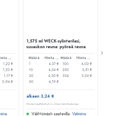
1,575 ml WECK-sylinterilasi,
WECK-
suuaukon reuna: pyöreä reuna
hope
Hinta per kpl
Määrä
Hinta per kpl
Määrä
Hinta per kpl
Mää
1,22 €
1
4,37 €
100
4,02 €
1
1,20 €
10
4,34 €
250
3,51 €
20
1,17 €
20
4,30 €
336
3,24 €
50
0,94 €
50
4,19 €
100
alkaen 3,24 €
alkae
Hinnat sisältävät alv:n, ilman toimituskuluja
Hinnat si
miina
Välittömästi saatavilla.
Valmiina
Väl