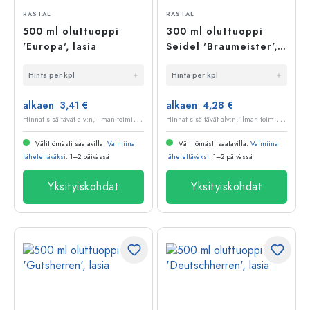
RASTAL
RASTAL
500 ml oluttuoppi
300 ml oluttuoppi
'Europa', lasia
Seidel 'Braumeister',
lasia
Hinta per kpl
Hinta per kpl
alkaen 3,41 €
alkaen 4,28 €
H
innat sisältävät alv:n, ilman toimituskuluja
H
innat sisältävät alv:n, ilman toimituskuluja
Välittömästi saatavilla.
Valmiina
Välittömästi saatavilla.
Valmiina
lähetettäväksi
: 1–2 päivässä
lähetettäväksi
: 1–2 päivässä
Yksityiskohdat
Yksityiskohdat