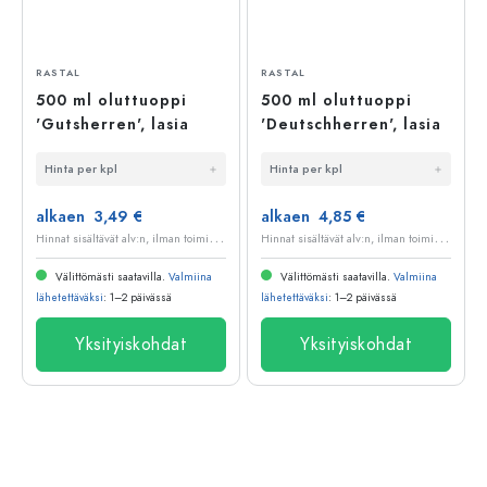
RASTAL
RASTAL
500 ml oluttuoppi
500 ml oluttuoppi
'Gutsherren', lasia
'Deutschherren', lasia
Hinta per kpl
Hinta per kpl
alkaen 3,49 €
alkaen 4,85 €
H
innat sisältävät alv:n, ilman toimituskuluja
H
innat sisältävät alv:n, ilman toimituskuluja
Välittömästi saatavilla.
Valmiina
Välittömästi saatavilla.
Valmiina
lähetettäväksi
: 1–2 päivässä
lähetettäväksi
: 1–2 päivässä
Yksityiskohdat
Yksityiskohdat