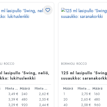
LI ROCCO
BORMIOLI ROCCO
l lasipullo 'Swing, neliö,
125 ml lasipullo 'Swing'
kko: lukituslenkki
suuaukko: saranakorkk
ä
Hinta per kpl
Määrä
Hinta per kpl
Määrä
Hinta per kpl
Määrä
3,49 €
240
2,62 €
1
2,75 €
160
3,39 €
480
2,55 €
20
2,65 €
480
3,29 €
920
2,44 €
40
2,58 €
960