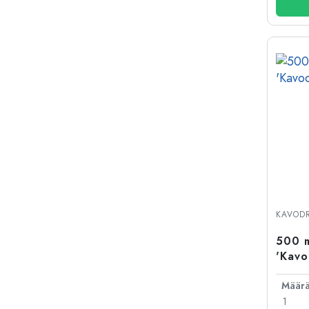
KAVOD
500 m
'Kavo
Määr
1