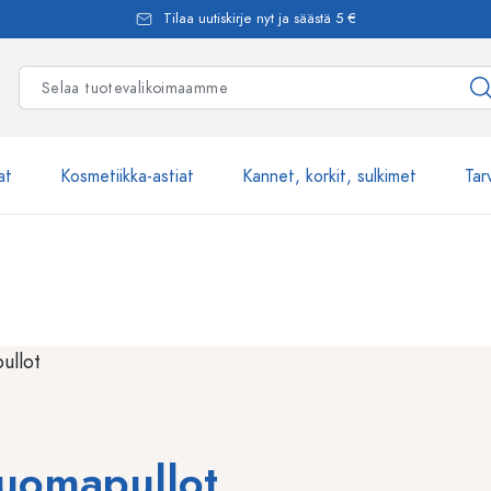
Tilaa uutiskirje nyt ja säästä 5 €
at
Kosmetiikka-astiat
Kannet, korkit, sulkimet
Tar
Yli 2500 tuot
Estal-Lasipullot
Pumppupullot
Airless-pumppupullot
Juomapullot
Spraypullot
Roll-on-pullot