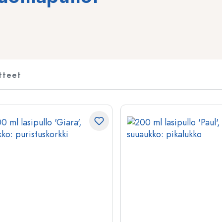
Alkoholipullot
Puristuspullot
Likööripullot
Säilytyspullot
Mehupullot
Kuviopainetut pullot
Parfyymipullot
Ginipullot
tteet
Kynsilakkapullot
Joulupullot
Minipullot
Koristeelliset pullot
Erikoismuotoiset pullot
Sylinteripullot
Pyöreäkauluspullot
Käymisastiat
Taskumatit
Leveäkaulaiset pullot
Keraamiset pullot