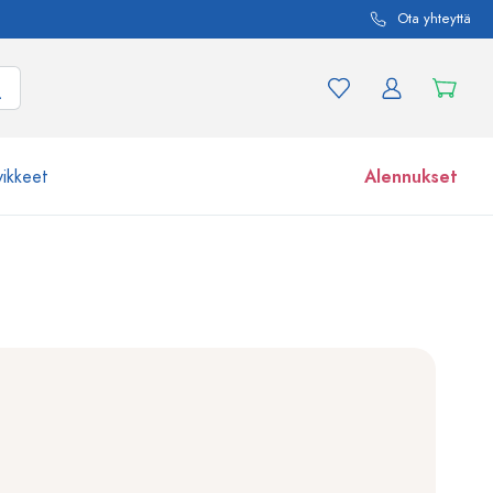
Ota yhteyttä
vikkeet
Alennukset
etta ja tuotevariaatiota
Lasipurkit
Tutustu nyt
Osta nyt