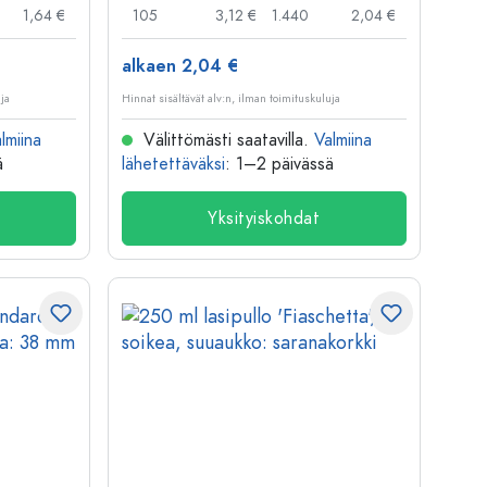
1,64 €
105
3,12 €
1.440
2,04 €
alkaen 2,04 €
uja
Hinnat sisältävät alv:n, ilman toimituskuluja
lmiina
Välittömästi saatavilla.
Valmiina
ä
lähetettäväksi
: 1–2 päivässä
Yksityiskohdat