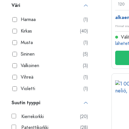
120
Väri
alkae
Harmaa
(1)
Hinnat sis
Kirkas
(40)
Väli
Musta
(1)
lähetet
Sininen
(5)
Valkoinen
(3)
Vihreä
(1)
Violetti
(1)
Suutin tyyppi
Kierrekorkki
(20)
Patenttikorkki
(28)