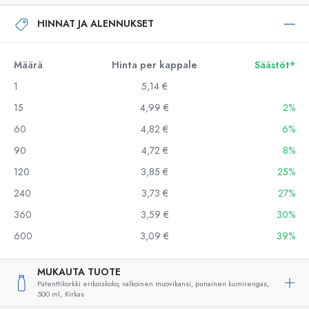
HINNAT JA ALENNUKSET
Määrä
Hinta per kappale
Säästöt*
1
5,14 €
15
4,99 €
2%
60
4,82 €
6%
90
4,72 €
8%
120
3,85 €
25%
240
3,73 €
27%
360
3,59 €
30%
600
3,09 €
39%
MUKAUTA TUOTE
Patenttikorkki erikoiskoko, valkoinen muovikansi, punainen kumirengas,
500 ml,
Kirkas