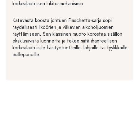
korkealaatuisen lukitusmekanismin.
Kätevästä koosta johtuen Fiaschetta-sarja sopii
täydellisesti liköörien ja väkevien alkoholijuomien
täyttämiseen. Sen klassinen muoto korostaa sisällön
eksklusiivista luonnetta ja tekee siitä ihanteellisen
korkealaatuisille käsityötuotteille, lahjoille tai tyylikkäille
esillepanoille.