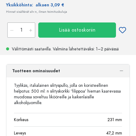
Yksikköhinta:
alkaen 3,09 €
Hinnat sisältävät alv:n, ilman toimituskuluja
Lisää ostoskoriin
Välittömästi saatavilla.
Valmiina lähetettäväksi
: 1–2 päivässä
Tuotteen ominaisuudet
Tyylikäs, italialainen silityspullo, jolla on koristeellinen
helpotus: 500 ml: n silityskorkki 'filippoa' hieman kaarevassa
muodossa soveltuu likööreille ja kaikenlaisille
alkoholijuomille.
Korkeus
231
mm
Leveys
47,2
mm