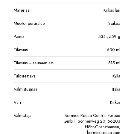
Materiaali
Kirkas lasi
Muoto- perusalue
Soikea
Paino
534
, 559
g
Tilavuus
500
ml
Tilavuus – reunaan asti
515
ml
Tulostettava
Kyllä
Valmistusmaa
Italia
Väri
Kirkas
Valmistaja
Bormioli Rocco Central Europe
GmbH, Sonnenweg 20, 56203
Höhr-Grenzhausen,
bormiolirocco.com