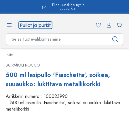
Tilaa uutiskirje nyt ja
äsisältöön
säästä 5 €
Pullot
BORMIOLI ROCCO
500 ml lasipullo 'Fiaschetta', soikea,
suuaukko: lukittava metallikorkki
Artikkelin numero :
100023990