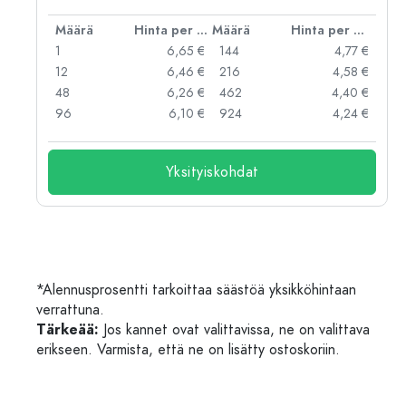
er kpl
Määrä
Hinta per kpl
Määrä
Hinta per kpl
 €
1
6,65 €
144
4,77 €
 €
12
6,46 €
216
4,58 €
 €
48
6,26 €
462
4,40 €
 €
96
6,10 €
924
4,24 €
Yksityiskohdat
*Alennusprosentti tarkoittaa säästöä yksikköhintaan
verrattuna.
Tärkeää:
Jos kannet ovat valittavissa, ne on valittava
erikseen. Varmista, että ne on lisätty ostoskoriin.