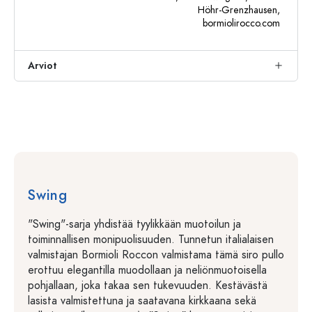
Höhr-Grenzhausen,
bormiolirocco.com
Arviot
Swing
"Swing"-sarja yhdistää tyylikkään muotoilun ja
toiminnallisen monipuolisuuden. Tunnetun italialaisen
valmistajan Bormioli Roccon valmistama tämä siro pullo
erottuu elegantilla muodollaan ja neliönmuotoisella
pohjallaan, joka takaa sen tukevuuden. Kestävästä
lasista valmistettuna ja saatavana kirkkaana sekä