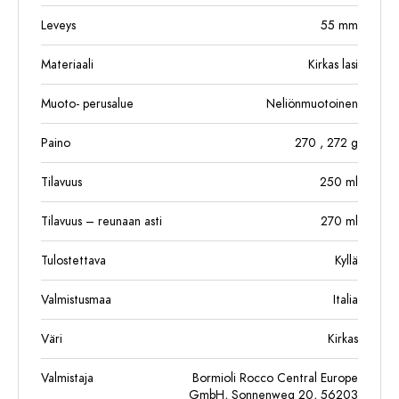
Leveys
55
mm
Materiaali
Kirkas lasi
Muoto- perusalue
Neliönmuotoinen
Paino
270
, 272
g
Tilavuus
250
ml
Tilavuus – reunaan asti
270
ml
Tulostettava
Kyllä
Valmistusmaa
Italia
Väri
Kirkas
Valmistaja
Bormioli Rocco Central Europe
GmbH, Sonnenweg 20, 56203