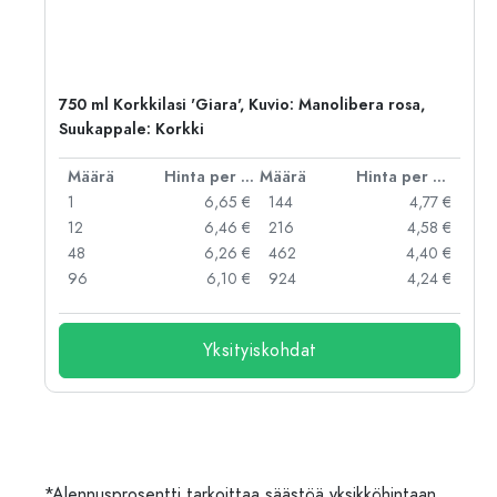
ko:
750 ml Korkkilasi 'Giara', Kuvio: Manolibera rosa,
Suukappale: Korkki
er kpl
Määrä
Hinta per kpl
Määrä
Hinta per kpl
 €
1
6,65 €
144
4,77 €
 €
12
6,46 €
216
4,58 €
 €
48
6,26 €
462
4,40 €
 €
96
6,10 €
924
4,24 €
Yksityiskohdat
*Alennusprosentti tarkoittaa säästöä yksikköhintaan