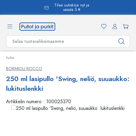
Tilaa uutiskirje nyt ja
äsisältöön
säästä 5 €
Pullot
BORMIOLI ROCCO
250 ml lasipullo 'Swing, neliö, suuaukko:
lukituslenkki
Artikkelin numero :
100025370