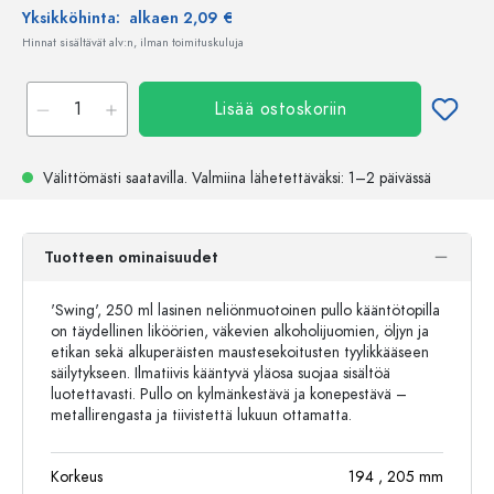
Yksikköhinta:
alkaen 2,09 €
Hinnat sisältävät alv:n, ilman toimituskuluja
Lisää ostoskoriin
Välittömästi saatavilla.
Valmiina lähetettäväksi
: 1–2 päivässä
Tuotteen ominaisuudet
'Swing', 250 ml lasinen neliönmuotoinen pullo kääntötopilla
on täydellinen liköörien, väkevien alkoholijuomien, öljyn ja
etikan sekä alkuperäisten maustesekoitusten tyylikkääseen
säilytykseen. Ilmatiivis kääntyvä yläosa suojaa sisältöä
luotettavasti. Pullo on kylmänkestävä ja konepestävä –
metallirengasta ja tiivistettä lukuun ottamatta.
Korkeus
194
, 205
mm