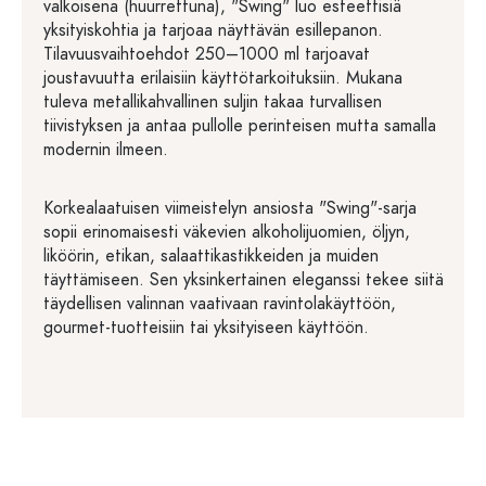
valkoisena (huurrettuna), "Swing" luo esteettisiä
yksityiskohtia ja tarjoaa näyttävän esillepanon.
Tilavuusvaihtoehdot 250–1000 ml tarjoavat
joustavuutta erilaisiin käyttötarkoituksiin. Mukana
tuleva metallikahvallinen suljin takaa turvallisen
tiivistyksen ja antaa pullolle perinteisen mutta samalla
modernin ilmeen.
Korkealaatuisen viimeistelyn ansiosta "Swing"-sarja
sopii erinomaisesti väkevien alkoholijuomien, öljyn,
liköörin, etikan, salaattikastikkeiden ja muiden
täyttämiseen. Sen yksinkertainen eleganssi tekee siitä
täydellisen valinnan vaativaan ravintolakäyttöön,
gourmet-tuotteisiin tai yksityiseen käyttöön.