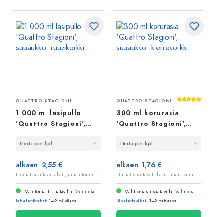
Keskimääräi
QUATTRO STAGIONI
QUATTRO STAGIONI
1 000 ml lasipullo
300 ml korurasia
'Quattro Stagioni',
'Quattro Stagioni',
suuaukko: ruuvikorkki
suuaukko:
Hinta per kpl
Hinta per kpl
kierrekorkki
alkaen 2,55 €
alkaen 1,76 €
H
innat sisältävät alv:n, ilman toimituskuluja
H
innat sisältävät alv:n, ilman toimituskuluja
Välittömästi saatavilla.
Valmiina
Välittömästi saatavilla.
Valmiina
lähetettäväksi
: 1–2 päivässä
lähetettäväksi
: 1–2 päivässä