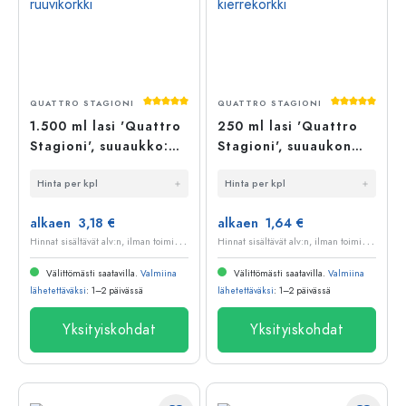
Keskimääräinen arvosana 5 5 tähdestä
Keskimääräi
QUATTRO STAGIONI
QUATTRO STAGIONI
1.500 ml lasi 'Quattro
250 ml lasi 'Quattro
Stagioni', suuaukko:
Stagioni', suuaukon
ruuvikorkki
kansi: kierrekorkki
Hinta per kpl
Hinta per kpl
alkaen 3,18 €
alkaen 1,64 €
H
innat sisältävät alv:n, ilman toimituskuluja
H
innat sisältävät alv:n, ilman toimituskuluja
Välittömästi saatavilla.
Valmiina
Välittömästi saatavilla.
Valmiina
lähetettäväksi
: 1–2 päivässä
lähetettäväksi
: 1–2 päivässä
Yksityiskohdat
Yksityiskohdat