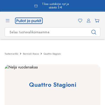
Tilaa uutiskirje nyt ja
äsisältöön
säästä 5 €
Tuotemerkki
Bormioli Rocco
Quattro Stagioni
Quattro Stagioni