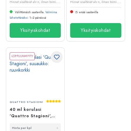
H
innat sisältävät alv:n, ilman toimituskuluja
H
innat sisältävät alv:n, ilman toimituskuluja
Välittömästi saatavilla.
Valmiina
Ei enää saatavilla
lähetettäväksi
: 1–2 päivässä
Yksityiskohdat
Yksityiskohdat
LOPPUUNMYYTY
Keskimääräinen arvosana 5 5 tähdestä
QUATTRO STAGIONI
40 ml korulasi
'Quattro Stagioni',
suuaukko: ruuvikorkki
Hinta per kpl