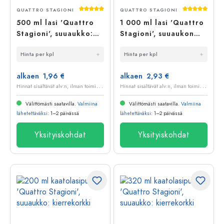
Keskimääräinen arvosana 5 5 tähdestä
Keskimääräi
QUATTRO STAGIONI
QUATTRO STAGIONI
500 ml lasi 'Quattro
1 000 ml lasi 'Quattro
Stagioni', suuaukko:
Stagioni', suuaukon
kierrekorkki
tyyppi: kierrekorkki
Hinta per kpl
Hinta per kpl
alkaen 1,96 €
alkaen 2,93 €
H
innat sisältävät alv:n, ilman toimituskuluja
H
innat sisältävät alv:n, ilman toimituskuluja
Välittömästi saatavilla.
Valmiina
Välittömästi saatavilla.
Valmiina
lähetettäväksi
: 1–2 päivässä
lähetettäväksi
: 1–2 päivässä
Yksityiskohdat
Yksityiskohdat