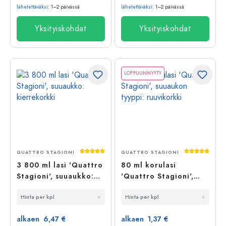
lähetettäväksi
: 1–2 päivässä
lähetettäväksi
: 1–2 päivässä
Yksityiskohdat
Yksityiskohdat
LOPPUUNMYYTY
Keskimääräinen arvosana 5 5 tähdestä
Keskimääräi
QUATTRO STAGIONI
QUATTRO STAGIONI
3 800 ml lasi 'Quattro
80 ml korulasi
Stagioni', suuaukko:
'Quattro Stagioni',
kierrekorkki
suuaukon tyyppi:
Hinta per kpl
Hinta per kpl
ruuvikorkki
alkaen 6,47 €
alkaen 1,37 €