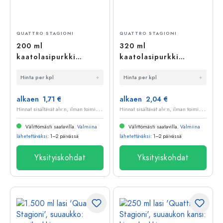
QUATTRO STAGIONI
QUATTRO STAGIONI
200 ml
320 ml
kaatolasipurkki
kaatolasipurkki
'Quattro Stagioni',
'Quattro Stagioni',
Hinta per kpl
Hinta per kpl
suuaukko:
suuaukko:
kierrekorkki
kierrekorkki
alkaen 1,71 €
alkaen 2,04 €
H
innat sisältävät alv:n, ilman toimituskuluja
H
innat sisältävät alv:n, ilman toimituskuluja
Välittömästi saatavilla.
Valmiina
Välittömästi saatavilla.
Valmiina
lähetettäväksi
: 1–2 päivässä
lähetettäväksi
: 1–2 päivässä
Yksityiskohdat
Yksityiskohdat