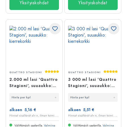
Yksityiskohdat
Yksityiskohdat
Keskimääräinen arvosana 5 5 tähdestä
Keskimääräi
QUATTRO STAGIONI
QUATTRO STAGIONI
2.000 ml lasi 'Quattro
3 000 ml lasi 'Quattro
Stagioni', suuaukko:
Stagioni', suuaukko:
kierrekorkki
kierrekorkki
Hinta per kpl
Hinta per kpl
alkaen 5,16 €
alkaen 5,51 €
H
innat sisältävät alv:n, ilman toimituskuluja
H
innat sisältävät alv:n, ilman toimituskuluja
Välittömästi saatavilla.
Valmiina
Välittömästi saatavilla.
Valmiina