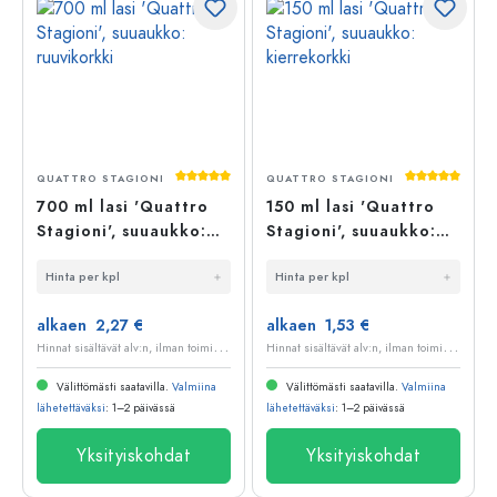
Keskimääräinen arvosana 5 5 tähdestä
Keskimääräi
QUATTRO STAGIONI
QUATTRO STAGIONI
700 ml lasi 'Quattro
150 ml lasi 'Quattro
Stagioni', suuaukko:
Stagioni', suuaukko:
ruuvikorkki
kierrekorkki
Hinta per kpl
Hinta per kpl
alkaen 2,27 €
alkaen 1,53 €
H
innat sisältävät alv:n, ilman toimituskuluja
H
innat sisältävät alv:n, ilman toimituskuluja
Välittömästi saatavilla.
Valmiina
Välittömästi saatavilla.
Valmiina
lähetettäväksi
: 1–2 päivässä
lähetettäväksi
: 1–2 päivässä
Yksityiskohdat
Yksityiskohdat