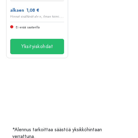
alkaen 1,08 €
H
innat sisältävät alv:n, ilman toimituskuluja
Ei enää saatavilla
Yksityiskohdat
*Alennus tarkoittaa säästöä yksikköhintaan
verrattuna.