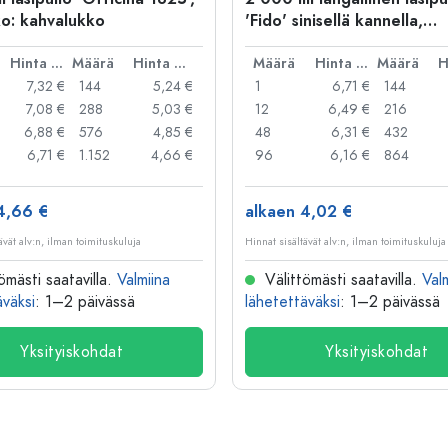
o: kahvalukko
'Fido' sinisellä kannella,
neliömäinen, suuaukko: lan
Hinta per kpl
Määrä
Hinta per kpl
suljin
Määrä
Hinta per kpl
Määrä
7,32 €
144
5,24 €
1
6,71 €
144
7,08 €
288
5,03 €
12
6,49 €
216
6,88 €
576
4,85 €
48
6,31 €
432
6,71 €
1.152
4,66 €
96
6,16 €
864
4,66 €
alkaen 4,02 €
ävät alv:n, ilman toimituskuluja
Hinnat sisältävät alv:n, ilman toimituskuluja
ömästi saatavilla.
Valmiina
Välittömästi saatavilla.
Val
äväksi
: 1–2 päivässä
lähetettäväksi
: 1–2 päivässä
Yksityiskohdat
Yksityiskohdat