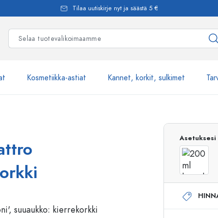
Tilaa uutiskirje nyt ja säästä 5 €
at
Kosmetiikka-astiat
Kannet, korkit, sulkimet
Tar
Yli 2500 tuot
Asetuksesi
attro
Estal-Lasipullot
korkki
HINN
Pumppupullot
Airless-pumppupullot
Spraypullot
Roll-on-pullot