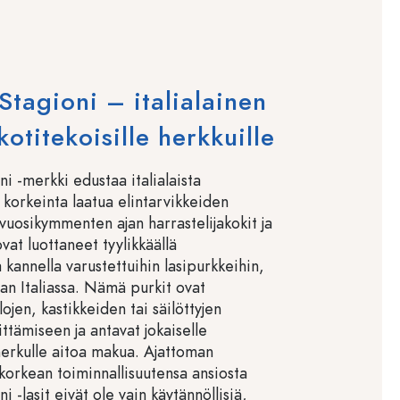
Stagioni – italialainen
otitekoisille herkkuille
i -merkki edustaa italialaista
a korkeinta laatua elintarvikkeiden
 vuosikymmenten ajan harrastelijakokit ja
vat luottaneet tyylikkäällä
 kannella varustettuihin lasipurkkeihin,
aan Italiassa. Nämä purkit ovat
llojen, kastikkeiden tai säilöttyjen
ttämiseen ja antavat jokaiselle
herkulle aitoa makua. Ajattoman
korkean toiminnallisuutensa ansiosta
i -lasit eivät ole vain käytännöllisiä,