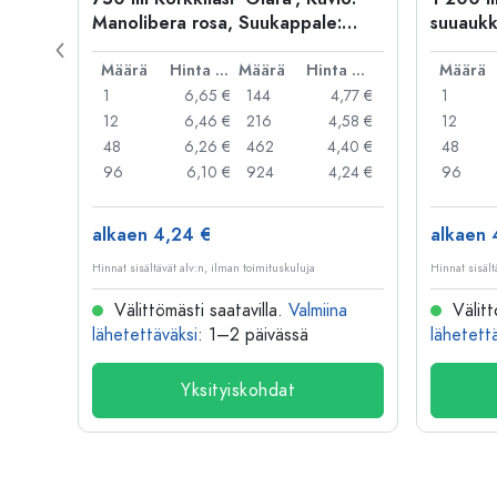
Manolibera rosa, Suukappale:
suuaukk
Korkki
Hinta per kpl
Määrä
Hinta per kpl
Määrä
Hinta per kpl
Määrä
,89 €
1
6,65 €
144
4,77 €
1
,58 €
12
6,46 €
216
4,58 €
12
,30 €
48
6,26 €
462
4,40 €
48
7,10 €
96
6,10 €
924
4,24 €
96
alkaen 4,24 €
alkaen 
Hinnat sisältävät alv:n, ilman toimituskuluja
Hinnat sisält
na
Välittömästi saatavilla.
Valmiina
Välitt
lähetettäväksi
: 1–2 päivässä
lähetett
Yksityiskohdat