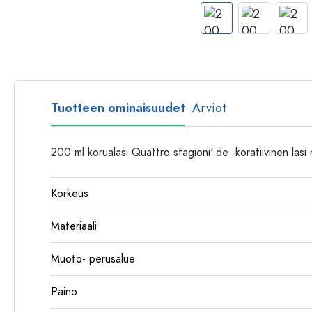
Muovipullot
Tuotteen ominaisuudet
Arviot
200 ml korualasi Quattro stagioni'.de -koratiivinen lasi n
Korkeus
Materiaali
Muoto- perusalue
Paino