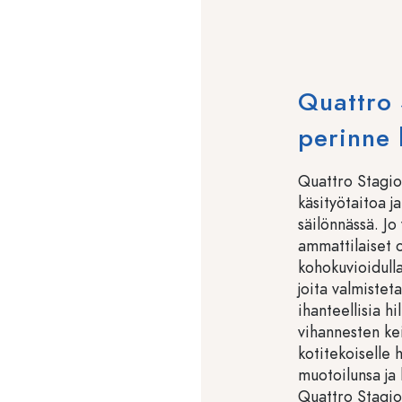
Quattro 
perinne k
Quattro Stagion
käsityötaitoa j
säilönnässä. Jo
ammattilaiset o
kohokuvioidulla
joita valmistet
ihanteellisia hi
vihannesten kei
kotitekoiselle 
muotoilunsa ja 
Quattro Stagion