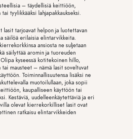
teellisia – täydellisiä keittiöön,
tai tyylikkääksi lahjapakkaukseksi.
t lasit tarjoavat helpon ja luotettavan
ja säilöä erilaisia elintarvikkeita.
kierrekorkkinsa ansiosta ne suljetaan
mikä säilyttää aromin ja tuoreuden
 Olipa kyseessä kotitekoinen hillo,
 tai mausteet – nämä lasit soveltuvat
yttöön. Toiminnallisuutensa lisäksi ne
kuttelevalla muotoilullaan, joka sopii
eittiöön, kaupalliseen käyttöön tai
si. Kestäviä, uudelleenkäytettäviä ja eri
illa olevat kierrekorkilliset lasit ovat
ettinen ratkaisu elintarvikkeiden