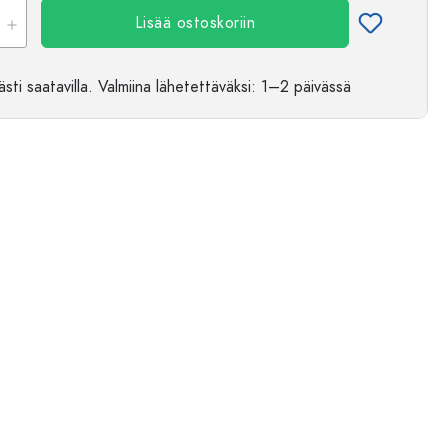
Lisää ostoskoriin
sti saatavilla.
Valmiina lähetettäväksi
: 1–2 päivässä