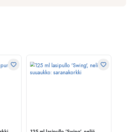
rkki
125 ml lasipullo 'Swing', neliö,
1 000