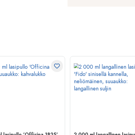
 lasipullo 'Officina 1825',
2 000 ml langallinen lasipu