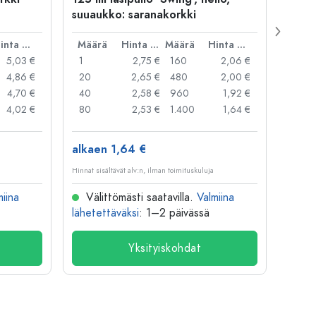
suuaukko: saranakorkki
Stagi
gallinen
Hinta per kpl
Määrä
Hinta per kpl
Määrä
Hinta per kpl
Mää
5,03 €
1
2,75 €
160
2,06 €
1
4,86 €
20
2,65 €
480
2,00 €
12
4,70 €
40
2,58 €
960
1,92 €
48
4,02 €
80
2,53 €
1.400
1,64 €
96
alkaen 1,64 €
alkae
Hinnat sisältävät alv:n, ilman toimituskuluja
Hinnat si
miina
Välittömästi saatavilla.
Valmiina
Väl
lähetettäväksi
: 1–2 päivässä
lähete
Yksityiskohdat