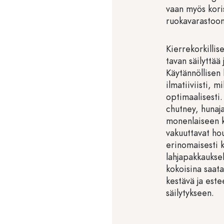
vaan myös koris
ruokavarastoon 
Kierrekorkillise
tavan säilyttää 
Käytännöllisen 
ilmatiiviisti, 
optimaalisesti.
chutney, hunaja
monenlaiseen kä
vakuuttavat hou
erinomaisesti k
lahjapakkauksek
kokoisina saatav
kestävä ja este
säilytykseen.