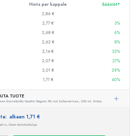
Hinta per kappale
Säästöt*
2,86 €
2,77 €
3%
2,68 €
6%
2,62 €
8%
2,14 €
25%
2,07 €
27%
2,01 €
29%
1,71 €
40%
UTA TUOTE
nen kierrekorkki Quattro Stagioni 86 mm kullanvärinen,
200 ml,
Kirkas
nta:
alkaen 1,71 €
Esimerkillinen edustus
 alv:n, ilman toimituskuluja