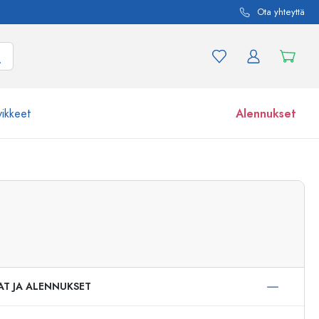
Ota yhteyttä
vikkeet
Alennukset
etta ja tuotevariaatiota
Lasipurkit
Tutustu nyt
Osta nyt
AT JA ALENNUKSET