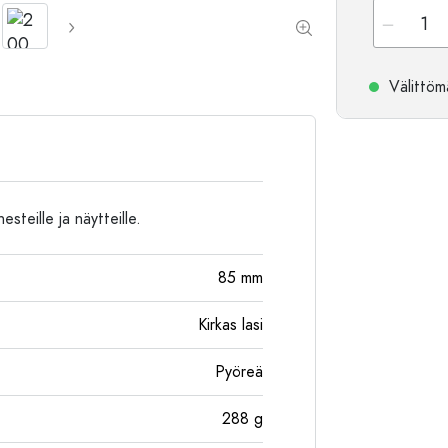
Alumiinipullot
Välittömä
esteille ja näytteille.
85
mm
Kirkas lasi
Pyöreä
288
g