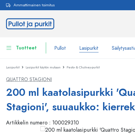
Ammattimainen toimitus
akuun
Siirry päänavigointiin
Tuotteet
Pullot
Lasipurkit
Säilytysasti
Lasipurkit
Lasipurkit käytön mukaan
Pesto- & Chutney-purkit
Pullot
Näytä kaikki Pullot
QUATTRO STAGIONI
Lasipurkit
Pullot tuotemerkin mukaan
200 ml kaatolasipurkki 'Qu
WECK-Lasipullot
Säilytysastiat
Stagioni', suuaukko: kierre
Astiat
Pullot toiminnon mukaan
Artikkelin numero :
100029310
Pipettipullot
Kosmetiikka-astiat
Patenttikorkkipullot