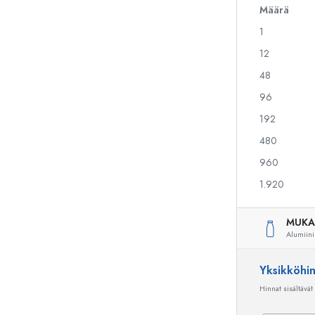
Määrä
1
Alkoholipullot
Puristuspullot
12
Likööripullot
Säilytyspullot
48
Mehupullot
Kuviopainetut pullot
96
Parfyymipullot
Ginipullot
Kynsilakkapullot
Joulupullot
192
Minipullot
Koristeelliset pullot
480
960
1.920
Erikoismuotoiset pullot
Sylinteripullot
Pyöreäkauluspullot
Käymisastiat
MUKA
Taskumatit
Alumiini
Leveäkaulaiset pullot
Yksikköhi
Hinnat sisältävät
Keraamiset pullot