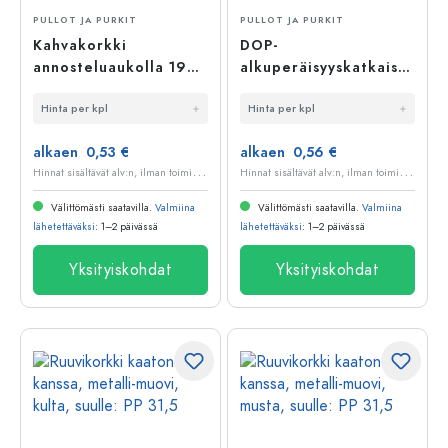
PULLOT JA PURKIT
PULLOT JA PURKIT
Kahvakorkki
DOP-
annosteluaukolla 19
alkuperäisyyskatkaisin
mm, puu/muovi,
kaatonokan kanssa,
Hinta per kpl
Hinta per kpl
beige, suuaukolle:
PE-muovia, musta
korkki
alkaen 0,53 €
alkaen 0,56 €
H
innat sisältävät alv:n, ilman toimituskuluja
H
innat sisältävät alv:n, ilman toimituskuluja
Välittömästi saatavilla.
Valmiina
Välittömästi saatavilla.
Valmiina
lähetettäväksi
: 1–2 päivässä
lähetettäväksi
: 1–2 päivässä
Yksityiskohdat
Yksityiskohdat