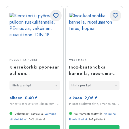
PULLOT JA PURKIT
WESTMARK
Kierrekorkki pyöreään
Inox-kaatonokka
pulloon
kannella, ruostumaton
ruiskuliitännällä, PE-
teräs, hopea
Hinta per kpl
Hinta per kpl
muovia, valkoinen,
suuaukkoon: DIN 18
alkaen 0,40 €
alkaen 2,06 €
H
innat sisältävät alv:n, ilman toimituskuluja
H
innat sisältävät alv:n, ilman toimituskuluja
Välittömästi saatavilla.
Valmiina
Välittömästi saatavilla.
Valmiina
lähetettäväksi
: 1–2 päivässä
lähetettäväksi
: 1–2 päivässä