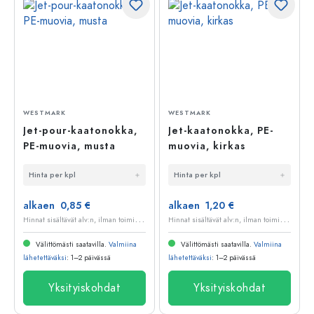
WESTMARK
WESTMARK
Jet-pour-kaatonokka,
Jet-kaatonokka, PE-
PE-muovia, musta
muovia, kirkas
Hinta per kpl
Hinta per kpl
alkaen 0,85 €
alkaen 1,20 €
H
innat sisältävät alv:n, ilman toimituskuluja
H
innat sisältävät alv:n, ilman toimituskuluja
Välittömästi saatavilla.
Valmiina
Välittömästi saatavilla.
Valmiina
lähetettäväksi
: 1–2 päivässä
lähetettäväksi
: 1–2 päivässä
Yksityiskohdat
Yksityiskohdat