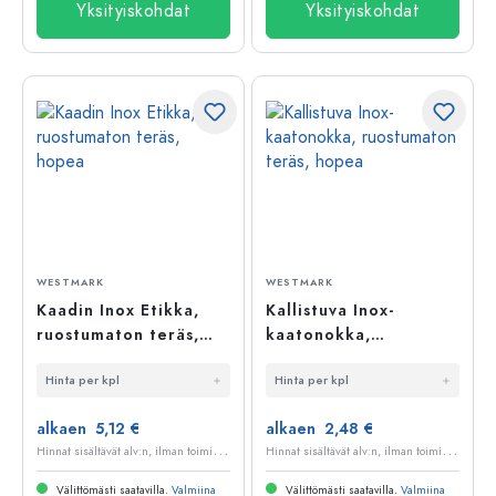
Yksityiskohdat
Yksityiskohdat
WESTMARK
WESTMARK
Kaadin Inox Etikka,
Kallistuva Inox-
ruostumaton teräs,
kaatonokka,
hopea
ruostumaton teräs,
Hinta per kpl
Hinta per kpl
hopea
alkaen 5,12 €
alkaen 2,48 €
H
innat sisältävät alv:n, ilman toimituskuluja
H
innat sisältävät alv:n, ilman toimituskuluja
Välittömästi saatavilla.
Valmiina
Välittömästi saatavilla.
Valmiina