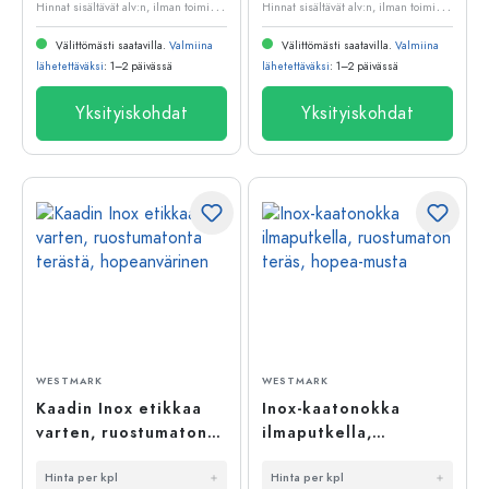
H
innat sisältävät alv:n, ilman toimituskuluja
H
innat sisältävät alv:n, ilman toimituskuluja
Välittömästi saatavilla.
Valmiina
Välittömästi saatavilla.
Valmiina
lähetettäväksi
: 1–2 päivässä
lähetettäväksi
: 1–2 päivässä
Yksityiskohdat
Yksityiskohdat
WESTMARK
WESTMARK
Kaadin Inox etikkaa
Inox-kaatonokka
varten, ruostumatonta
ilmaputkella,
terästä,
ruostumaton teräs,
Hinta per kpl
Hinta per kpl
hopeanvärinen
hopea-musta