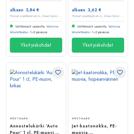
alkaen 3,84 €
alkaen 3,62 €
H
innat sisältävät alv:n, ilman toimituskuluja
H
innat sisältävät alv:n, ilman toimituskuluja
Välittömästi saatavilla.
Valmiina
Välittömästi saatavilla.
Valmiina
lähetettäväksi
: 1–2 päivässä
lähetettäväksi
: 1–2 päivässä
Yksityiskohdat
Yksityiskohdat
WESTMARK
WESTMARK
Annostelukärki 'Auto
Jet-kaatonokka, PE-
Pour' 1 cl, PE-muovi,
muovia,