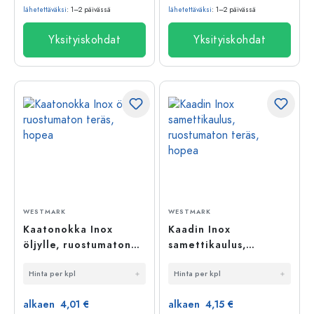
lähetettäväksi
: 1–2 päivässä
lähetettäväksi
: 1–2 päivässä
Yksityiskohdat
Yksityiskohdat
WESTMARK
WESTMARK
Kaatonokka Inox
Kaadin Inox
öljylle, ruostumaton
samettikaulus,
teräs, hopea
ruostumaton teräs,
Hinta per kpl
Hinta per kpl
hopea
alkaen 4,01 €
alkaen 4,15 €