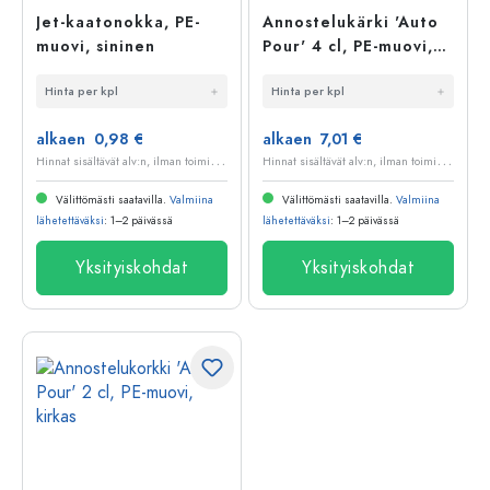
Jet-kaatonokka, PE-
Annostelukärki 'Auto
muovi, sininen
Pour' 4 cl, PE-muovi,
kirkas
Hinta per kpl
Hinta per kpl
alkaen 0,98 €
alkaen 7,01 €
H
innat sisältävät alv:n, ilman toimituskuluja
H
innat sisältävät alv:n, ilman toimituskuluja
Välittömästi saatavilla.
Valmiina
Välittömästi saatavilla.
Valmiina
lähetettäväksi
: 1–2 päivässä
lähetettäväksi
: 1–2 päivässä
Yksityiskohdat
Yksityiskohdat