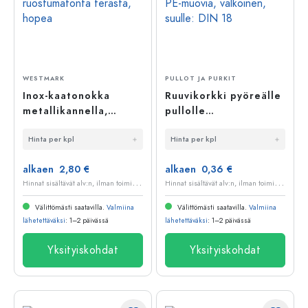
WESTMARK
PULLOT JA PURKIT
Inox-kaatonokka
Ruuvikorkki pyöreälle
metallikannella,
pullolle
ruostumatonta
ruiskusovitteella, PE-
Hinta per kpl
Hinta per kpl
terästä, hopea
muovia, valkoinen,
suulle: DIN 18
alkaen 2,80 €
alkaen 0,36 €
H
innat sisältävät alv:n, ilman toimituskuluja
H
innat sisältävät alv:n, ilman toimituskuluja
Välittömästi saatavilla.
Valmiina
Välittömästi saatavilla.
Valmiina
lähetettäväksi
: 1–2 päivässä
lähetettäväksi
: 1–2 päivässä
Yksityiskohdat
Yksityiskohdat