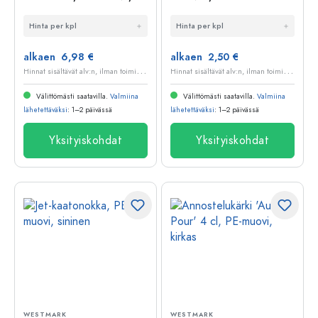
kirkas
hopeanvärinen
Hinta per kpl
Hinta per kpl
alkaen 6,98 €
alkaen 2,50 €
H
innat sisältävät alv:n, ilman toimituskuluja
H
innat sisältävät alv:n, ilman toimituskuluja
Välittömästi saatavilla.
Valmiina
Välittömästi saatavilla.
Valmiina
lähetettäväksi
: 1–2 päivässä
lähetettäväksi
: 1–2 päivässä
Yksityiskohdat
Yksityiskohdat
WESTMARK
WESTMARK