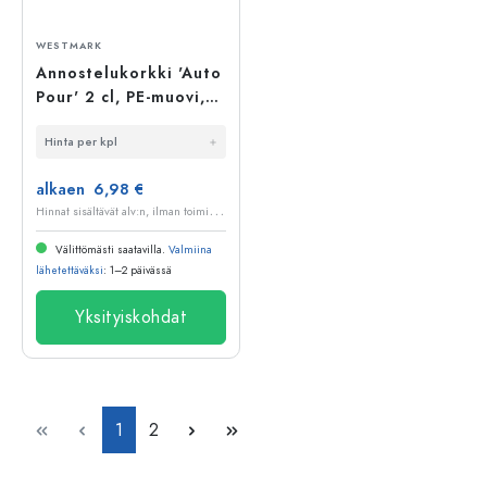
WESTMARK
Annostelukorkki 'Auto
Pour' 2 cl, PE-muovi,
kirkas
Hinta per kpl
alkaen 6,98 €
H
innat sisältävät alv:n, ilman toimituskuluja
Välittömästi saatavilla.
Valmiina
lähetettäväksi
: 1–2 päivässä
Yksityiskohdat
Sivu
Sivu
1
2