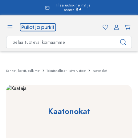
Tilaa uutiskirje nyt ja
äsisältöön
säästä 5 €
Kannet, korkit, sulkimet
Toiminnalliset lisävarusteet
Kaatonokat
Kaatonokat