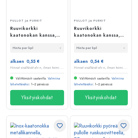
PULLOT JA PURKIT
PULLOT JA PURKIT
Ruuvikorkki
Ruuvikorkki
kaatonokan kanssa,
kaatonokan kanssa,
metalli-muovi, kulta,
metalli-muovi, musta,
Hinta per kpl
Hinta per kpl
suulle: PP 31,5
suulle: PP 31,5
alkaen 0,55 €
alkaen 0,54 €
H
innat sisältävät alv:n, ilman toimituskuluja
H
innat sisältävät alv:n, ilman toimituskuluja
Välittömästi saatavilla.
Valmiina
Välittömästi saatavilla.
Valmiina
lähetettäväksi
: 1–2 päivässä
lähetettäväksi
: 1–2 päivässä
Yksityiskohdat
Yksityiskohdat