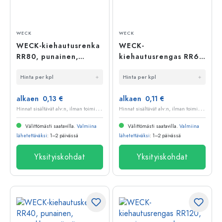
WECK
WECK
WECK-kiehautusrenka
WECK-
RR80, punainen,
kiehautusrengas RR60
suuaukko: pyöreä
#, punainen, suuaukon
Hinta per kpl
Hinta per kpl
reuna
reuna: pyöreä reuna
alkaen 0,13 €
alkaen 0,11 €
H
innat sisältävät alv:n, ilman toimituskuluja
H
innat sisältävät alv:n, ilman toimituskuluja
Välittömästi saatavilla.
Valmiina
Välittömästi saatavilla.
Valmiina
lähetettäväksi
: 1–2 päivässä
lähetettäväksi
: 1–2 päivässä
Yksityiskohdat
Yksityiskohdat