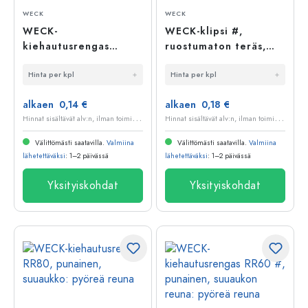
WECK
WECK
WECK-
WECK-klipsi #,
kiehautusrengas
ruostumaton teräs,
RR100 #, punainen,
hopea
Hinta per kpl
Hinta per kpl
suu: pyöreä reuna
alkaen 0,14 €
alkaen 0,18 €
H
innat sisältävät alv:n, ilman toimituskuluja
H
innat sisältävät alv:n, ilman toimituskuluja
Välittömästi saatavilla.
Valmiina
Välittömästi saatavilla.
Valmiina
lähetettäväksi
: 1–2 päivässä
lähetettäväksi
: 1–2 päivässä
Yksityiskohdat
Yksityiskohdat