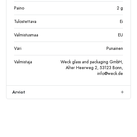
Paino
2
g
Tulostettava
Ei
Valmistusmaa
EU
Väri
Punainen
Valmistaja
Weck glass and packaging GmbH,
Alter Heerweg 2, 53123 Bonn,
info@weck.de
Arviot