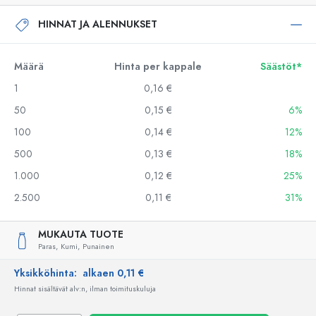
HINNAT JA ALENNUKSET
Määrä
Hinta per kappale
Säästöt*
1
0,16 €
50
0,15 €
6%
100
0,14 €
12%
500
0,13 €
18%
1.000
0,12 €
25%
2.500
0,11 €
31%
MUKAUTA TUOTE
Paras,
Kumi,
Punainen
Yksikköhinta:
alkaen 0,11 €
Hinnat sisältävät alv:n, ilman toimituskuluja