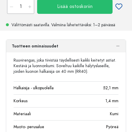
Lisää ostoskoriin
Välittömästi saatavilla.
Valmiina lähetettäväksi
: 1–2 päivässä
Tuotteen ominaisuudet
Ruuvirengas, joka tiivistää täydellisesti kaikki keitetyt astiat.
Kestävä ja luonnonkumi. Soveltuu kaikille hälytyslaseille,
joiden kuonon halkaisija on 40 mm (RR40).
Halkaisija - ulkopuolella
52,1
mm
Korkeus
1,4
mm
Materiaali
Kumi
Muoto- perusalue
Pyöreä