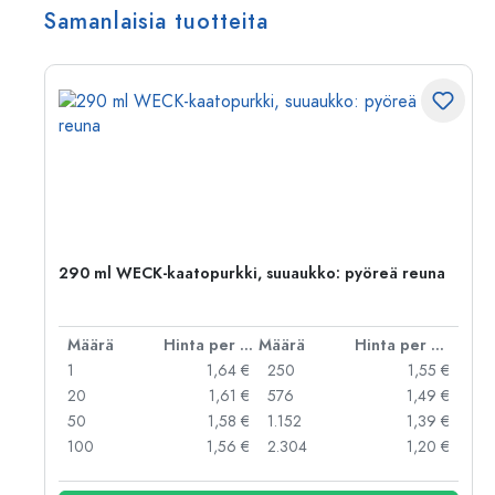
Samanlaisia tuotteita
290 ml WECK-kaatopurkki, suuaukko: pyöreä reuna
er kpl
Määrä
Hinta per kpl
Määrä
Hinta per kpl
 €
1
1,64 €
250
1,55 €
 €
20
1,61 €
576
1,49 €
 €
50
1,58 €
1.152
1,39 €
 €
100
1,56 €
2.304
1,20 €