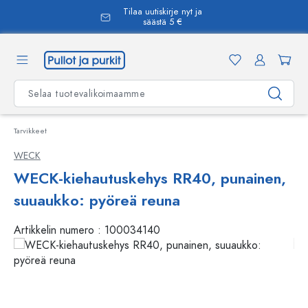
Tilaa uutiskirje nyt ja
äsisältöön
säästä 5 €
Tarvikkeet
WECK
WECK-kiehautuskehys RR40, punainen,
suuaukko: pyöreä reuna
Artikkelin numero :
100034140