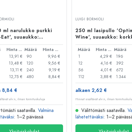
BORMIOLI
LUIGI BORMIOLI
 ml narulukko purkki
250 ml lasipullo 'Opti
-Eat', suuaukko:
Wine', suuaukko: kork
ukko suljin
ä
Hinta per kpl
Määrä
Hinta per kpl
Määrä
Hinta per kpl
Määrä
13,91 €
90
9,96 €
1
4,29 €
196
13,48 €
120
9,56 €
12
4,16 €
392
13,11 €
240
9,19 €
56
4,01 €
672
12,75 €
480
8,84 €
112
3,88 €
1.344
n 8,84 €
alkaen 2,62 €
ältävät alv:n, ilman toimituskuluja
Hinnat sisältävät alv:n, ilman toimituskul
ttömästi saatavilla.
Valmiina
Välittömästi saatavilla.
Va
täväksi
: 1–2 päivässä
lähetettäväksi
: 1–2 päiväss
Yksityiskohdat
Yksityiskohdat