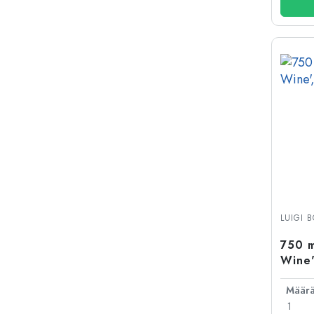
LUIGI 
750 m
Wine'
Määr
1