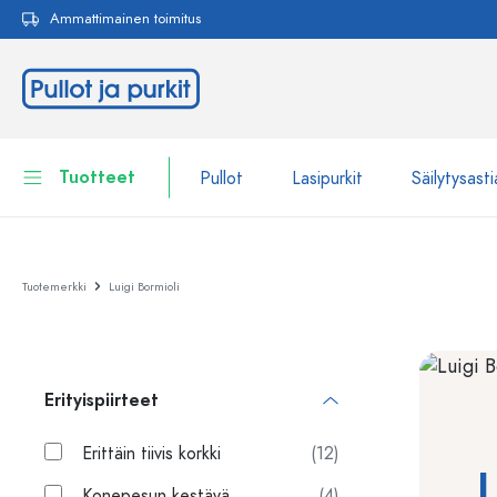
Ammattimainen toimitus
akuun
Siirry päänavigointiin
Tuotteet
Pullot
Lasipurkit
Säilytysasti
Pullot
Näytä kaikki Pullot
Tuotemerkki
Luigi Bormioli
Lasipurkit
Pullot tuotemerkin mukaan
WECK-Lasipullot
Säilytysastiat
Erityispiirteet
Astiat
Pullot toiminnon mukaan
Pipettipullot
Erittäin tiivis korkki
(12)
Kosmetiikka-astiat
L
Patenttikorkkipullot
Konepesun kestävä
(4)