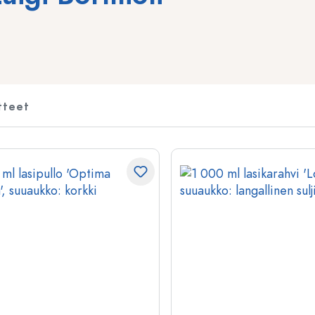
Alkoholipullot
Puristuspullot
Likööripullot
Säilytyspullot
Mehupullot
Kuviopainetut pullot
Parfyymipullot
Ginipullot
tteet
Kynsilakkapullot
Joulupullot
Minipullot
Koristeelliset pullot
Erikoismuotoiset pullot
Sylinteripullot
Pyöreäkauluspullot
Käymisastiat
Taskumatit
Leveäkaulaiset pullot
Keraamiset pullot