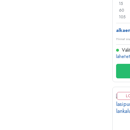
15
60
105
alkae
Hinnat sis
Väli
lähetet
L