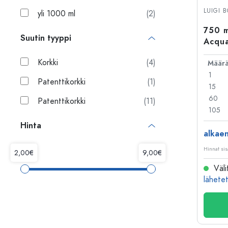
Muovipullot
LUIGI 
yli 1000 ml
(2)
750 m
Suutin tyyppi
Acqua
Korkki
(4)
Määr
1
Patenttikorkki
(1)
15
60
Patenttikorkki
(11)
105
Hinta
alkae
Hinnat sis
Väli
lähetet