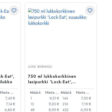
LUIGI BORMIOLI
k-Eat',
750 ml lukkokorkkinen
ilukko
lasipurkki 'Lock-Eat',
suuaukko: lukkokorkki
Hinta per kpl
Määrä
Hinta per kpl
Määrä
Hinta per kpl
7,45 €
1
9,51 €
144
7,50 €
7,14 €
12
9,20 €
216
7,19 €
6,86 €
48
8,95 €
432
6,93 €