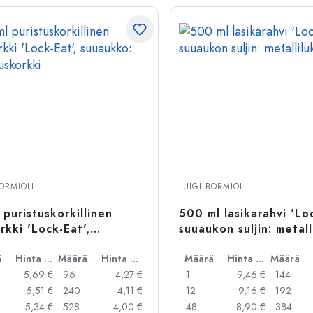
BORMIOLI
LUIGI BORMIOLI
 puristuskorkillinen
500 ml lasikarahvi 'Loc
urkki 'Lock-Eat',
suuaukon suljin: metall
kko: puristuskorkki
ä
Hinta per kpl
Määrä
Hinta per kpl
Määrä
Hinta per kpl
Määrä
5,69 €
96
4,27 €
1
9,46 €
144
5,51 €
240
4,11 €
12
9,16 €
192
5,34 €
528
4,00 €
48
8,90 €
384