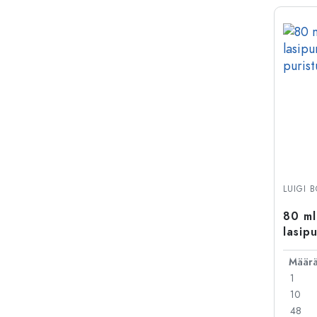
LUIGI 
80 ml
lasip
suuau
Määr
1
10
48