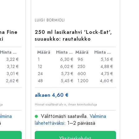
LUIGI BORMIOLI
ma Fine
250 ml lasikarahvi 'Lock-Eat',
ki
suuaukko: rautalukko
Hinta per kpl
Määrä
Hinta per kpl
Määrä
Hinta per kpl
3,22 €
1
6,30 €
96
5,16 €
3,12 €
12
6,02 €
250
4,88 €
3,01 €
24
5,73 €
600
4,75 €
2,62 €
48
5,45 €
1.200
4,60 €
alkaen 4,60 €
uja
Hinnat sisältävät alv:n, ilman toimituskuluja
lmiina
Välittömästi saatavilla.
Valmiina
ä
lähetettäväksi
: 1–2 päivässä
Yksityiskohdat