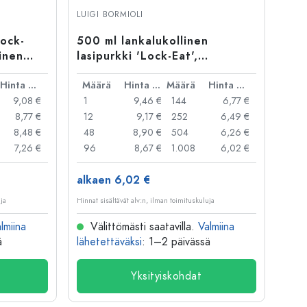
LUIGI BORMIOLI
Lock-
500 ml lankalukollinen
linen
lasipurkki 'Lock-Eat',
suuaukko: lankalukko
Hinta per kpl
Määrä
Hinta per kpl
Määrä
Hinta per kpl
9,08 €
1
9,46 €
144
6,77 €
8,77 €
12
9,17 €
252
6,49 €
8,48 €
48
8,90 €
504
6,26 €
7,26 €
96
8,67 €
1.008
6,02 €
alkaen 6,02 €
uja
Hinnat sisältävät alv:n, ilman toimituskuluja
lmiina
Välittömästi saatavilla.
Valmiina
ä
lähetettäväksi
: 1–2 päivässä
Yksityiskohdat