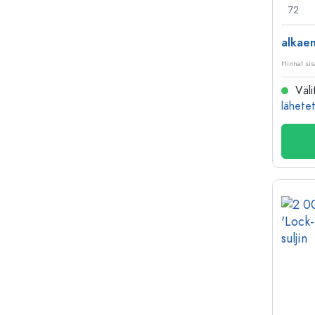
72
alkaen
Hinnat sis
Väli
lähetet