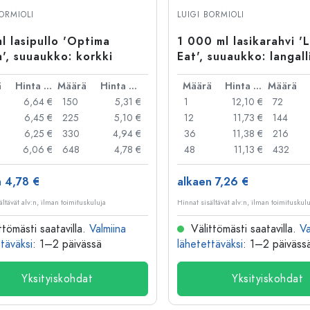
Alumiinipullot
BORMIOLI
LUIGI BORMIOLI
l lasipullo 'Optima
1 000 ml lasikarahvi '
', suuaukko: korkki
Eat', suuaukko: langal
suljinlukko
ä
Hinta per kpl
Määrä
Hinta per kpl
Määrä
Hinta per kpl
Määrä
6,64 €
150
5,31 €
1
12,10 €
72
6,45 €
225
5,10 €
12
11,73 €
144
6,25 €
330
4,94 €
36
11,38 €
216
6,06 €
648
4,78 €
48
11,13 €
432
n 4,78 €
alkaen 7,26 €
ältävät alv:n, ilman toimituskuluja
Hinnat sisältävät alv:n, ilman toimituskul
ttömästi saatavilla.
Valmiina
Välittömästi saatavilla.
Va
täväksi
: 1–2 päivässä
lähetettäväksi
: 1–2 päiväss
Yksityiskohdat
Yksityiskohdat