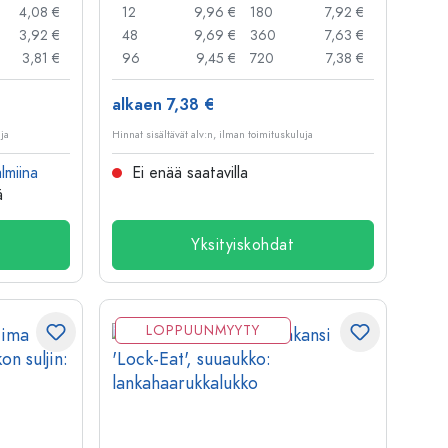
4,08 €
12
9,96 €
180
7,92 €
3,92 €
48
9,69 €
360
7,63 €
3,81 €
96
9,45 €
720
7,38 €
alkaen 7,38 €
uja
Hinnat sisältävät alv:n, ilman toimituskuluja
lmiina
Ei enää saatavilla
ä
Yksityiskohdat
LOPPUUNMYYTY