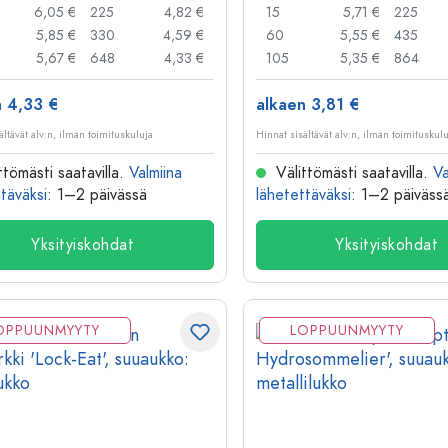
6,05 €
225
4,82 €
15
5,71 €
225
5,85 €
330
4,59 €
60
5,55 €
435
5,67 €
648
4,33 €
105
5,35 €
864
n 4,33 €
alkaen 3,81 €
ältävät alv:n, ilman toimituskuluja
Hinnat sisältävät alv:n, ilman toimituskul
ttömästi saatavilla.
Valmiina
Välittömästi saatavilla.
Va
täväksi
: 1–2 päivässä
lähetettäväksi
: 1–2 päiväss
Yksityiskohdat
Yksityiskohdat
OPPUUNMYYTY
LOPPUUNMYYTY