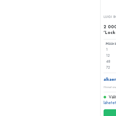
LUIGI 
2 000
'Lock
narul
Määr
1
12
48
72
alkae
Hinnat sis
Väli
lähetet