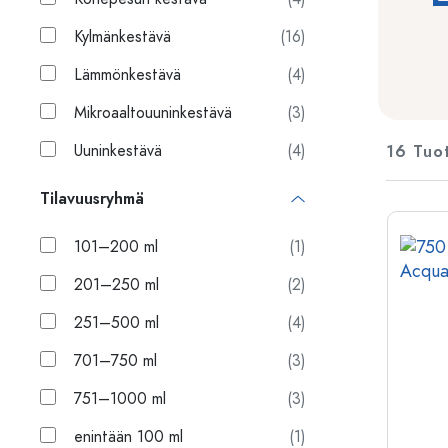
Muovisäiliöt
Kylmänkestävä
(16)
Pullot käytön mukaan
Kannet, korkit, sulkimet
Lämmönkestävä
(4)
Etikka- ja öljypullot
Viinipullot
Tarvikkeet
Mikroaaltouuninkestävä
(3)
Olutpullot
Juomapullot
Uuninkestävä
(4)
16 Tuo
Tuotemerkki
Lääkepullot
Maitopullot
Tilavuusryhmä
Alennukset
Uutuudet
101–200 ml
(1)
Pullot muodon mukaan
201–250 ml
(2)
Apteekkipullot
Korvalliset pullot
251–500 ml
(4)
Pitkäkaulaiset pullot
Monikulmaiset pullot
701–750 ml
(3)
751–1000 ml
(3)
Pullot materiaalin mukaan
enintään 100 ml
(1)
Lasipullot