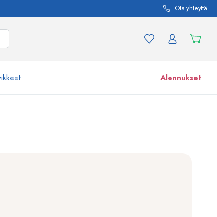
Ota yhteyttä
vikkeet
Alennukset
etta ja tuotevariaatiota
Lasipurkit
Tutustu nyt
Osta nyt