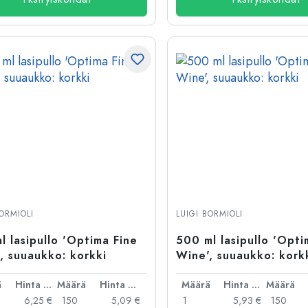
BORMIOLI
LUIGI BORMIOLI
l lasipullo 'Optima Fine
500 ml lasipullo 'Opti
, suuaukko: korkki
Wine', suuaukko: kork
ä
Hinta per kpl
Määrä
Hinta per kpl
Määrä
Hinta per kpl
Määrä
6,25 €
150
5,09 €
1
5,93 €
150