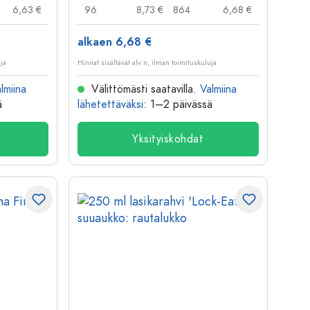
6,63 €
96
8,73 €
864
6,68 €
alkaen 6,68 €
uja
Hinnat sisältävät alv:n, ilman toimituskuluja
lmiina
Välittömästi saatavilla.
Valmiina
ä
lähetettäväksi
: 1–2 päivässä
Yksityiskohdat