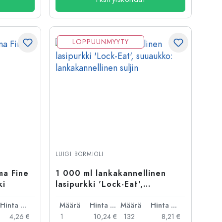
LOPPUUNMYYTY
LUIGI BORMIOLI
ma Fine
1 000 ml lankakannellinen
ki
lasipurkki 'Lock-Eat',
suuaukko: lankakannellinen
Hinta per kpl
suljin
Määrä
Hinta per kpl
Määrä
Hinta per kpl
4,26 €
1
10,24 €
132
8,21 €