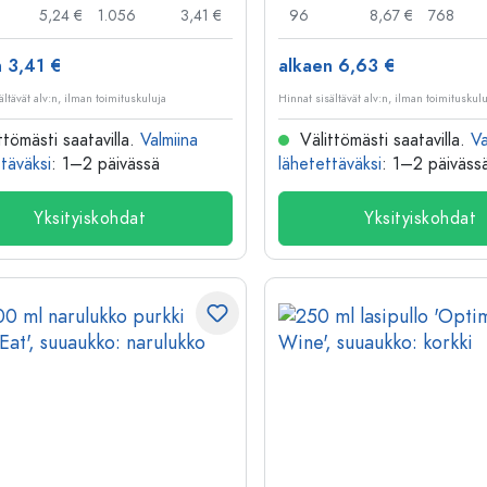
5,24 €
1.056
3,41 €
96
8,67 €
768
 3,41 €
alkaen 6,63 €
ältävät alv:n, ilman toimituskuluja
Hinnat sisältävät alv:n, ilman toimituskul
ttömästi saatavilla.
Valmiina
Välittömästi saatavilla.
Va
täväksi
: 1–2 päivässä
lähetettäväksi
: 1–2 päiväss
Yksityiskohdat
Yksityiskohdat