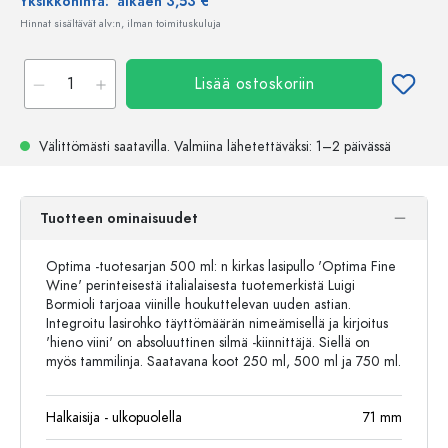
Yksikköhinta:
alkaen 3,53 €
Hinnat sisältävät alv:n, ilman toimituskuluja
Lisää ostoskoriin
Välittömästi saatavilla.
Valmiina lähetettäväksi
: 1–2 päivässä
Tuotteen ominaisuudet
Optima -tuotesarjan 500 ml: n kirkas lasipullo 'Optima Fine
Wine' perinteisestä italialaisesta tuotemerkistä Luigi
Bormioli tarjoaa viinille houkuttelevan uuden astian.
Integroitu lasirohko täyttömäärän nimeämisellä ja kirjoitus
'hieno viini' on absoluuttinen silmä -kiinnittäjä. Siellä on
myös tammilinja. Saatavana koot 250 ml, 500 ml ja 750 ml.
Halkaisija - ulkopuolella
71
mm