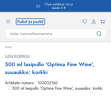
Tilaa uutiskirje nyt ja
äsisältöön
säästä 5 €
Pullot
LUIGI BORMIOLI
500 ml lasipullo 'Optima Fine Wine',
suuaukko: korkki
Artikkelin numero :
100032160