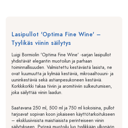
Lasipullot 'Optima Fine Wine' –
Tyylikäs viinin säilytys
Luigi Bormiolin 'Optima Fine Wine' -sarjan lasipullot
yhdistävät elegantin muotoilun ja parhaan
toiminnallisuuden. Valmistettu kestävästä lasista, ne
ovat kuumuutta ja kylmää kestäviä, mikroaaltouuni- ja
uuninkestäviä sekä astianpesukoneen kestäviä.
Korkkikorkki takaa tiiviin ja aromitiiviin sulkeutumisen,
joka säilyttää viinin laadun.
Saatavana 250 ml, 500 ml ja 750 ml kokoisina, pullot
tarjoavat sopivan koon jokaiseen käyttötarkoitukseen
– eksklusiivisista maistiaisista perinteiseen viinin
säilytykseen. Pyöreä muotoilu luo tyylikkään ulkonäön