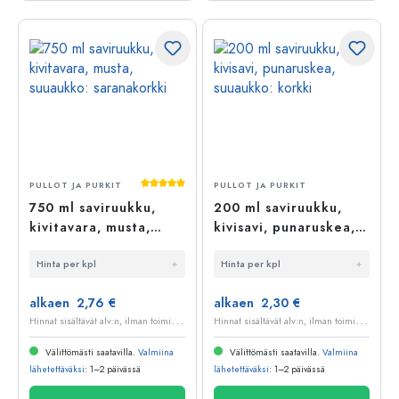
Keskimääräinen arvosana 5 5 tähdestä
PULLOT JA PURKIT
PULLOT JA PURKIT
750 ml saviruukku,
200 ml saviruukku,
kivitavara, musta,
kivisavi, punaruskea,
suuaukko:
suuaukko: korkki
Hinta per kpl
Hinta per kpl
saranakorkki
alkaen 2,76 €
alkaen 2,30 €
H
innat sisältävät alv:n, ilman toimituskuluja
H
innat sisältävät alv:n, ilman toimituskuluja
Välittömästi saatavilla.
Valmiina
Välittömästi saatavilla.
Valmiina
lähetettäväksi
: 1–2 päivässä
lähetettäväksi
: 1–2 päivässä