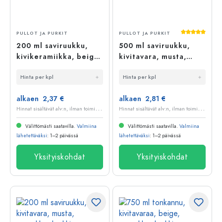
Keskimääräi
PULLOT JA PURKIT
PULLOT JA PURKIT
200 ml saviruukku,
500 ml saviruukku,
kivikeramiikka, beige,
kivitavara, musta,
suuaukko: korkki
suuaukko: korkki
Hinta per kpl
Hinta per kpl
alkaen 2,37 €
alkaen 2,81 €
H
innat sisältävät alv:n, ilman toimituskuluja
H
innat sisältävät alv:n, ilman toimituskuluja
Välittömästi saatavilla.
Valmiina
Välittömästi saatavilla.
Valmiina
lähetettäväksi
: 1–2 päivässä
lähetettäväksi
: 1–2 päivässä
Yksityiskohdat
Yksityiskohdat