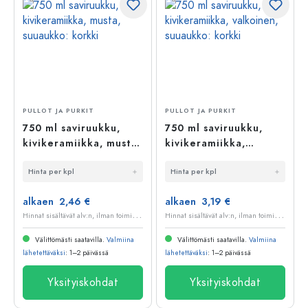
PULLOT JA PURKIT
PULLOT JA PURKIT
750 ml saviruukku,
750 ml saviruukku,
kivikeramiikka, musta,
kivikeramiikka,
suuaukko: korkki
valkoinen, suuaukko:
Hinta per kpl
Hinta per kpl
korkki
alkaen 2,46 €
alkaen 3,19 €
H
innat sisältävät alv:n, ilman toimituskuluja
H
innat sisältävät alv:n, ilman toimituskuluja
Välittömästi saatavilla.
Valmiina
Välittömästi saatavilla.
Valmiina
lähetettäväksi
: 1–2 päivässä
lähetettäväksi
: 1–2 päivässä
Yksityiskohdat
Yksityiskohdat