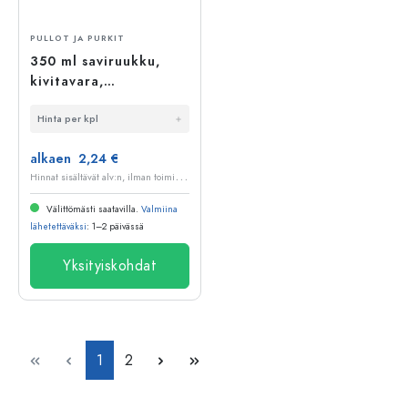
PULLOT JA PURKIT
350 ml saviruukku,
kivitavara,
punaruskea, suuaukko:
Hinta per kpl
PP 31,5
alkaen 2,24 €
H
innat sisältävät alv:n, ilman toimituskuluja
Välittömästi saatavilla.
Valmiina
lähetettäväksi
: 1–2 päivässä
Yksityiskohdat
Sivu
Sivu
1
2