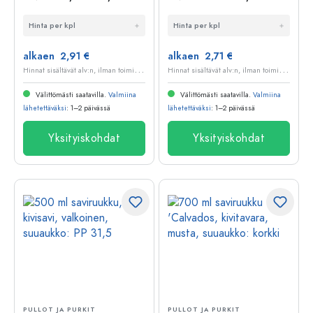
suuaukko:
ruskea-kristalli,
Hinta per kpl
Hinta per kpl
saranakorkki
suuaukko: korkki
alkaen 2,91 €
alkaen 2,71 €
H
innat sisältävät alv:n, ilman toimituskuluja
H
innat sisältävät alv:n, ilman toimituskuluja
Välittömästi saatavilla.
Valmiina
Välittömästi saatavilla.
Valmiina
lähetettäväksi
: 1–2 päivässä
lähetettäväksi
: 1–2 päivässä
Yksityiskohdat
Yksityiskohdat
PULLOT JA PURKIT
PULLOT JA PURKIT