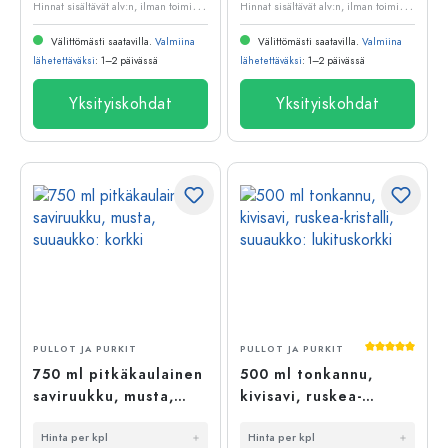
H
innat sisältävät alv:n, ilman toimituskuluja
H
innat sisältävät alv:n, ilman toimituskuluja
Välittömästi saatavilla.
Valmiina
Välittömästi saatavilla.
Valmiina
lähetettäväksi
: 1–2 päivässä
lähetettäväksi
: 1–2 päivässä
Yksityiskohdat
Yksityiskohdat
Keskimääräi
PULLOT JA PURKIT
PULLOT JA PURKIT
750 ml pitkäkaulainen
500 ml tonkannu,
saviruukku, musta,
kivisavi, ruskea-
suuaukko: korkki
kristalli, suuaukko:
Hinta per kpl
Hinta per kpl
lukituskorkki