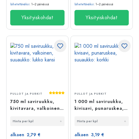
lähetettäväksi
: 1–2 päivässä
lähetettäväksi
: 1–2 päivässä
Yksityiskohdat
Yksityiskohdat
Keskimääräinen arvosana 5 5 tähdestä
PULLOT JA PURKIT
PULLOT JA PURKIT
750 ml saviruukku,
1 000 ml saviruukku,
kivitavara, valkoinen,
kivisavi, punaruskea,
suuaukko: lukko kansi
suuaukko: korkki
Hinta per kpl
Hinta per kpl
alkaen 2,79 €
alkaen 3,19 €