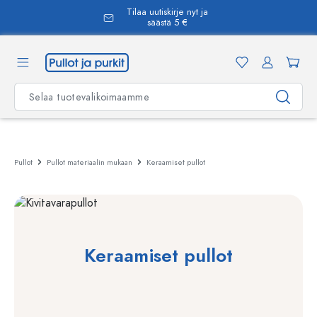
Tilaa uutiskirje nyt ja
äsisältöön
säästä 5 €
Pullot
Pullot materiaalin mukaan
Keraamiset pullot
Keraamiset pullot