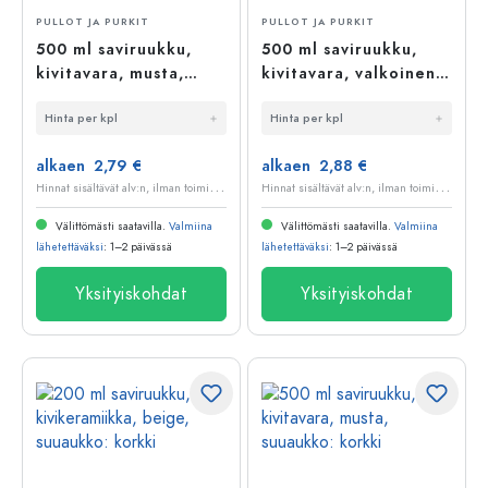
PULLOT JA PURKIT
PULLOT JA PURKIT
500 ml saviruukku,
500 ml saviruukku,
kivitavara, musta,
kivitavara, valkoinen,
suuaukko: korkki
suuaukko: korkki
Hinta per kpl
Hinta per kpl
alkaen 2,79 €
alkaen 2,88 €
H
innat sisältävät alv:n, ilman toimituskuluja
H
innat sisältävät alv:n, ilman toimituskuluja
Välittömästi saatavilla.
Valmiina
Välittömästi saatavilla.
Valmiina
lähetettäväksi
: 1–2 päivässä
lähetettäväksi
: 1–2 päivässä
Yksityiskohdat
Yksityiskohdat