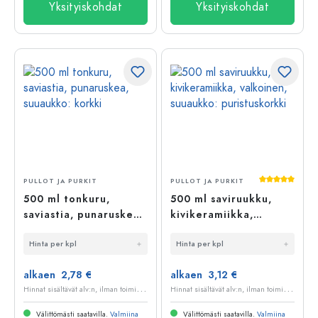
Yksityiskohdat
Yksityiskohdat
Keskimääräi
PULLOT JA PURKIT
PULLOT JA PURKIT
500 ml tonkuru,
500 ml saviruukku,
saviastia, punaruskea,
kivikeramiikka,
suuaukko: korkki
valkoinen, suuaukko:
Hinta per kpl
Hinta per kpl
puristuskorkki
alkaen 2,78 €
alkaen 3,12 €
H
innat sisältävät alv:n, ilman toimituskuluja
H
innat sisältävät alv:n, ilman toimituskuluja
Välittömästi saatavilla.
Valmiina
Välittömästi saatavilla.
Valmiina