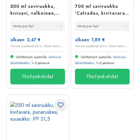
500 ml saviruukku,
700 ml saviruukku
kivisavi, valkoinen,
'Calvados, kivitavara,
suuaukko: PP 31,5
musta, suuaukko:
Hinta per kpl
Hinta per kpl
korkki
alkaen 2,47 €
alkaen 1,89 €
H
innat sisältävät alv:n, ilman toimituskuluja
H
innat sisältävät alv:n, ilman toimituskuluja
Välittömästi saatavilla.
Valmiina
Välittömästi saatavilla.
Valmiina
lähetettäväksi
: 1–2 päivässä
lähetettäväksi
: 1–2 päivässä
Yksityiskohdat
Yksityiskohdat