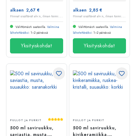
alkaen 2,67 €
alkaen 2,85 €
H
innat sisältävät alv:n, ilman toimituskuluja
H
innat sisältävät alv:n, ilman toimituskuluja
Välittömästi saatavilla.
Valmiina
Välittömästi saatavilla.
Valmiina
lähetettäväksi
: 1–2 päivässä
lähetettäväksi
: 1–2 päivässä
Yksityiskohdat
Yksityiskohdat
Keskimääräinen arvosana 5 5 tähdestä
PULLOT JA PURKIT
PULLOT JA PURKIT
500 ml saviruukku,
500 ml saviruukku,
saviastia, musta,
kivikeramiikka,