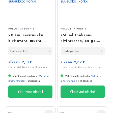
PULLOT JA PURKIT
PULLOT JA PURKIT
200 ml saviruukku,
750 ml tonkannu,
kivitavara, musta,
kivitavaraa, beige,
suuaukko: korkki
suuaukko: korkki
Hinta per kpl
Hinta per kpl
alkaen 2,13 €
alkaen 2,32 €
H
innat sisältävät alv:n, ilman toimituskuluja
H
innat sisältävät alv:n, ilman toimituskuluja
Välittömästi saatavilla.
Valmiina
Välittömästi saatavilla.
Valmiina
lähetettäväksi
: 1–2 päivässä
lähetettäväksi
: 1–2 päivässä
Yksityiskohdat
Yksityiskohdat