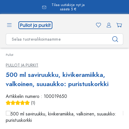
Tilaa uutiskirje nyt ja
äsisältöön
säästä 5 €
Pullot
PULLOT JA PURKIT
500 ml saviruukku, kivikeramiikka,
valkoinen, suuaukko: puristuskorkki
Artikkelin numero :
100019650
(1)
Keskimääräinen arvosana 5 5 tähdestä