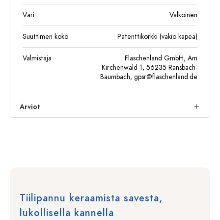
Väri
Valkoinen
Suuttimen koko
Patenttikorkki (vakio kapea)
Valmistaja
Flaschenland GmbH, Am
Kirchenwald 1, 56235 Ransbach-
Baumbach,
gpsr@flaschenland.de
Arviot
Tiilipannu keraamista savesta,
lukollisella kannella