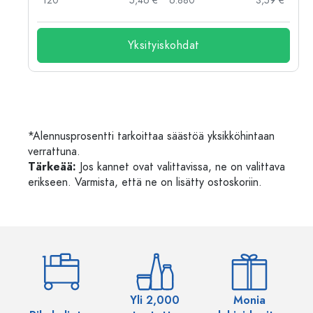
 €
120
5,46 €
6.880
3,59 €
Yksityiskohdat
*Alennusprosentti tarkoittaa säästöä yksikköhintaan
verrattuna.
Tärkeää:
Jos kannet ovat valittavissa, ne on valittava
erikseen. Varmista, että ne on lisätty ostoskoriin.
Yli 2,000
Monia