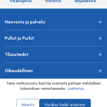
Pikakuljetus
tuotetta
lahjaideoita
Neuvonta ja palvelu:
Pullot ja Purkit
Tilaustiedot
Oikeudellinen
Tämä verkkosivusto käyttää evästeitä parhaan mahdollisen
kokemuksen varmistamiseksi.
Lisätietoa...
Määritä
Hyväksy kaikki evästeet