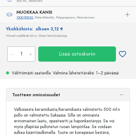
500 ml,
Valkoinen
MUOKKAA KANSI
100018820
, Patenttikorkki, Polypropeeni, Monivärinen
Yksikköhinta:
alkaen 3,12 €
Hinnat sisältävät alv:n, ilman toimituskuluja
Lisää ostoskoriin
Välittömästi saatavilla.
Valmiina lähetettäväksi
: 1–2 päivässä
Tuotteen ominaisuudet
Valkoisesta keramiikasta/keramiikasta valmistettu 500 ml:n
pullo on valmistettu Saksassa. Sille on ominaista
erinomainen laatu, opasiteetti ja haponkestävyys. Se voi
myös ylläpitää pullotetun ruoan lämpötilaa. Se voidaan
sulkea kääntösulkimella. Tuote on konepesun kestävä,