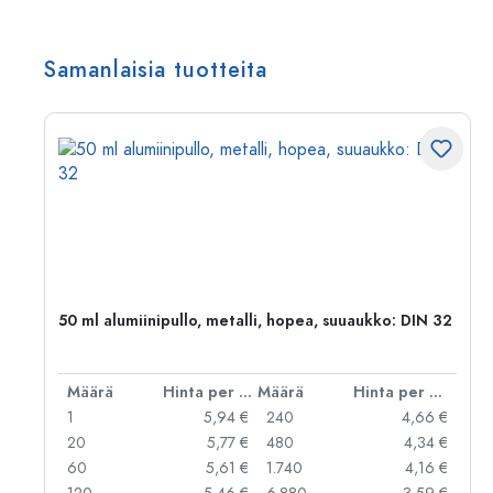
Samanlaisia tuotteita
50 ml alumiinipullo, metalli, hopea, suuaukko: DIN 32
er kpl
Määrä
Hinta per kpl
Määrä
Hinta per kpl
 €
1
5,94 €
240
4,66 €
 €
20
5,77 €
480
4,34 €
 €
60
5,61 €
1.740
4,16 €