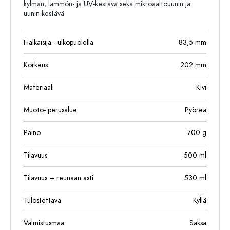
kylmän, lämmön- ja UV-kestävä sekä mikroaaltouunin ja
uunin kestävä.
Halkaisija - ulkopuolella
83,5
mm
Korkeus
202
mm
Materiaali
Kivi
Muoto- perusalue
Pyöreä
Paino
700
g
Tilavuus
500
ml
Tilavuus – reunaan asti
530
ml
Tulostettava
Kyllä
Valmistusmaa
Saksa