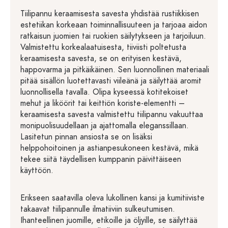
Tiilipannu keraamisesta savesta yhdistää rustiikkisen
estetiikan korkeaan toiminnallisuuteen ja tarjoaa aidon
ratkaisun juomien tai ruokien säilytykseen ja tarjoiluun.
Valmistettu korkealaatuisesta, tiiviisti poltetusta
keraamisesta savesta, se on erityisen kestävä,
happovarma ja pitkäikäinen. Sen luonnollinen materiaali
pitää sisällön luotettavasti viileänä ja säilyttää aromit
luonnollisella tavalla. Olipa kyseessä kotitekoiset
mehut ja liköörit tai keittiön koriste-elementti –
keraamisesta savesta valmistettu tiilipannu vakuuttaa
monipuolisuudellaan ja ajattomalla eleganssillaan.
Lasitetun pinnan ansiosta se on lisäksi
helppohoitoinen ja astianpesukoneen kestävä, mikä
tekee siitä täydellisen kumppanin päivittäiseen
käyttöön.
Erikseen saatavilla oleva lukollinen kansi ja kumitiiviste
takaavat tiilipannulle ilmatiiviin sulkeutumisen.
Ihanteellinen juomille, etikoille ja öljyille, se säilyttää