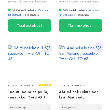
H
innat sisältävät alv:n, ilman toimituskuluja
H
innat sisältävät alv:n, ilman toimituskuluja
Välittömästi saatavilla.
Valmiina
Välittömästi saatavilla.
Valmiina
lähetettäväksi
: 1–2 päivässä
lähetettäväksi
: 1–2 päivässä
Yksityiskohdat
Yksityiskohdat
Keskimääräinen arvosana 5 5 tähdestä
PULLOT JA PURKIT
PULLOT JA PURKIT
106 ml neliölasipullo,
314 ml nelikulmainen
suuaukko: Twist-Off
lasi 'Mailand',
(TO 48)
suuaukko: Twist-Off
Hinta per kpl
Hinta per kpl
(TO 63)