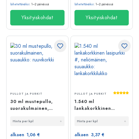
lähetettäväksi
: 1–2 päivässä
lähetettäväksi
: 1–2 päivässä
Yksityiskohdat
Yksityiskohdat
Keskimääräi
PULLOT JA PURKIT
PULLOT JA PURKIT
30 ml mustepullo,
1.540 ml
suorakulmainen,
lankakorkkinen
suuaukko: ruuvikorkki
lasipurkki #,
Hinta per kpl
Hinta per kpl
neliömäinen,
suuaukko:
alkaen 1,06 €
alkaen 3,37 €
lankakorkkilukko