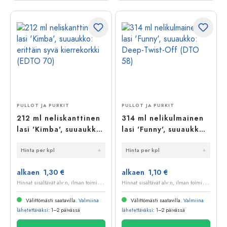
PULLOT JA PURKIT
PULLOT JA PURKIT
212 ml neliskanttinen
314 ml nelikulmainen
lasi 'Kimba', suuaukko:
lasi 'Funny', suuaukko:
erittäin syvä
Deep-Twist-Off (DTO
Hinta per kpl
Hinta per kpl
kierrekorkki (EDTO
58)
70)
alkaen 1,30 €
alkaen 1,10 €
H
innat sisältävät alv:n, ilman toimituskuluja
H
innat sisältävät alv:n, ilman toimituskuluja
Välittömästi saatavilla.
Valmiina
Välittömästi saatavilla.
Valmiina
lähetettäväksi
: 1–2 päivässä
lähetettäväksi
: 1–2 päivässä