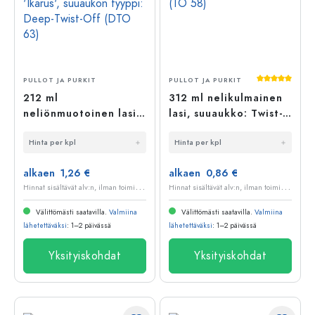
Keskimääräi
PULLOT JA PURKIT
PULLOT JA PURKIT
212 ml
312 ml nelikulmainen
neliönmuotoinen lasi
lasi, suuaukko: Twist-
'Ikarus', suuaukon
Off (TO 58)
Hinta per kpl
Hinta per kpl
tyyppi: Deep-Twist-
Off (DTO 63)
alkaen 1,26 €
alkaen 0,86 €
H
innat sisältävät alv:n, ilman toimituskuluja
H
innat sisältävät alv:n, ilman toimituskuluja
Välittömästi saatavilla.
Valmiina
Välittömästi saatavilla.
Valmiina
lähetettäväksi
: 1–2 päivässä
lähetettäväksi
: 1–2 päivässä
Yksityiskohdat
Yksityiskohdat