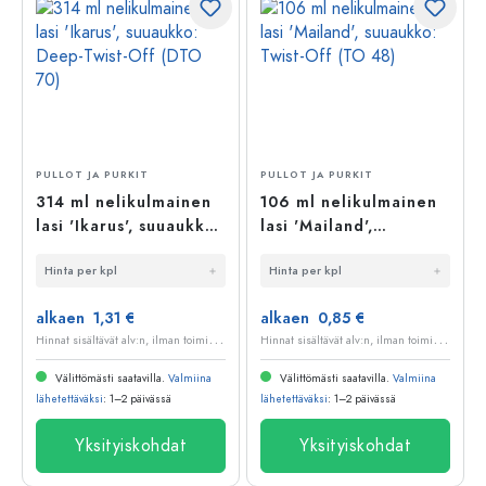
PULLOT JA PURKIT
PULLOT JA PURKIT
314 ml nelikulmainen
106 ml nelikulmainen
lasi 'Ikarus', suuaukko:
lasi 'Mailand',
Deep-Twist-Off (DTO
suuaukko: Twist-Off
Hinta per kpl
Hinta per kpl
70)
(TO 48)
alkaen 1,31 €
alkaen 0,85 €
H
innat sisältävät alv:n, ilman toimituskuluja
H
innat sisältävät alv:n, ilman toimituskuluja
Välittömästi saatavilla.
Valmiina
Välittömästi saatavilla.
Valmiina
lähetettäväksi
: 1–2 päivässä
lähetettäväksi
: 1–2 päivässä
Yksityiskohdat
Yksityiskohdat