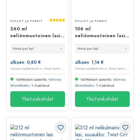
Keskimääräinen arvosana 5 5 tähdestä
PULLOT JA PURKIT
PULLOT JA PURKIT
260 ml
106 ml
neliönmuotoinen lasi,
neliönmuotoinen lasi
suuaukko: Twist-Off
'Ikarus', suuaukko:
Hinta per kpl
Hinta per kpl
(TO 58)
Deep-Twist-Off (DTO
58)
alkaen 0,80 €
alkaen 1,14 €
H
innat sisältävät alv:n, ilman toimituskuluja
H
innat sisältävät alv:n, ilman toimituskuluja
Välittömästi saatavilla.
Valmiina
Välittömästi saatavilla.
Valmiina
lähetettäväksi
: 1–2 päivässä
lähetettäväksi
: 1–2 päivässä
Yksityiskohdat
Yksityiskohdat