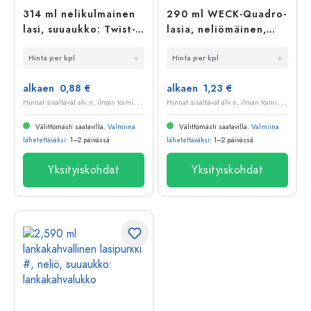
314 ml nelikulmainen
290 ml WECK-Quadro-
lasi, suuaukko: Twist-
lasia, neliömäinen,
Off (TO 63)
suuaukko: pyöreä
Hinta per kpl
Hinta per kpl
reuna
alkaen 0,88 €
alkaen 1,23 €
H
innat sisältävät alv:n, ilman toimituskuluja
H
innat sisältävät alv:n, ilman toimituskuluja
Välittömästi saatavilla.
Valmiina
Välittömästi saatavilla.
Valmiina
lähetettäväksi
: 1–2 päivässä
lähetettäväksi
: 1–2 päivässä
Yksityiskohdat
Yksityiskohdat