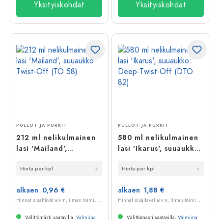
Yksityiskohdat
Yksityiskohdat
PULLOT JA PURKIT
PULLOT JA PURKIT
212 ml nelikulmainen
580 ml nelikulmainen
lasi 'Mailand',
lasi 'Ikarus', suuaukko:
suuaukko: Twist-Off
Deep-Twist-Off (DTO
Hinta per kpl
Hinta per kpl
(TO 58)
82)
alkaen 0,96 €
alkaen 1,88 €
H
innat sisältävät alv:n, ilman toimituskuluja
H
innat sisältävät alv:n, ilman toimituskuluja
Välittömästi saatavilla.
Valmiina
Välittömästi saatavilla.
Valmiina