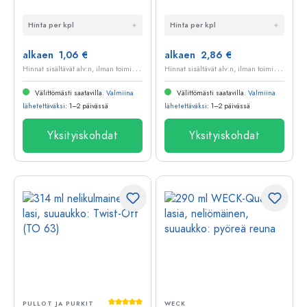
'Luxor', suuaukon
purkki, neliömäinen,
Hinta per kpl
Hinta per kpl
tyyppi: Deep-Twist-
suu:
Off (DTO 58)
lankkukauluksellinen
alkaen 1,06 €
alkaen 2,86 €
suljin
H
innat sisältävät alv:n, ilman toimituskuluja
H
innat sisältävät alv:n, ilman toimituskuluja
Välittömästi saatavilla.
Valmiina
Välittömästi saatavilla.
Valmiina
lähetettäväksi
: 1–2 päivässä
lähetettäväksi
: 1–2 päivässä
Yksityiskohdat
Yksityiskohdat
Keskimääräinen arvosana 5 5 tähdestä
PULLOT JA PURKIT
WECK