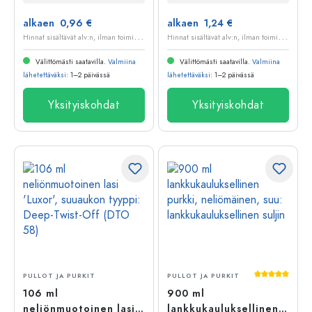
alkaen 0,96 €
alkaen 1,24 €
H
innat sisältävät alv:n, ilman toimituskuluja
H
innat sisältävät alv:n, ilman toimituskuluja
Välittömästi saatavilla.
Valmiina
Välittömästi saatavilla.
Valmiina
lähetettäväksi
: 1–2 päivässä
lähetettäväksi
: 1–2 päivässä
Yksityiskohdat
Yksityiskohdat
Keskimääräi
PULLOT JA PURKIT
PULLOT JA PURKIT
106 ml
900 ml
neliönmuotoinen lasi
lankkukauluksellinen