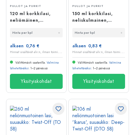
PULLOT JA PURKIT
PULLOT JA PURKIT
120 ml korkkilasi,
150 ml korkkilasi,
neliömäinen,
neliskulmainen,
suuaukko: korkki
suuaukko: korkki
Hinta per kpl
Hinta per kpl
alkaen 0,76 €
alkaen 0,83 €
H
innat sisältävät alv:n, ilman toimituskuluja
H
innat sisältävät alv:n, ilman toimituskuluja
Välittömästi saatavilla.
Valmiina
Välittömästi saatavilla.
Valmiina
lähetettäväksi
: 1–2 päivässä
lähetettäväksi
: 1–2 päivässä
Yksityiskohdat
Yksityiskohdat