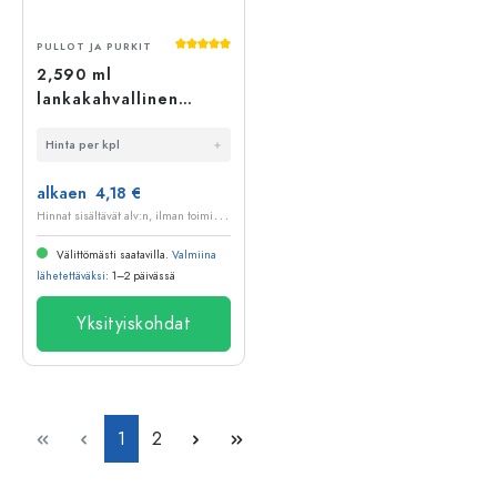
Keskimääräinen arvosana 5 5 tähdestä
PULLOT JA PURKIT
2,590 ml
lankakahvallinen
lasipurkki #, neliö,
Hinta per kpl
suuaukko:
lankakahvalukko
alkaen 4,18 €
H
innat sisältävät alv:n, ilman toimituskuluja
Välittömästi saatavilla.
Valmiina
lähetettäväksi
: 1–2 päivässä
Yksityiskohdat
Sivu
Sivu
1
2