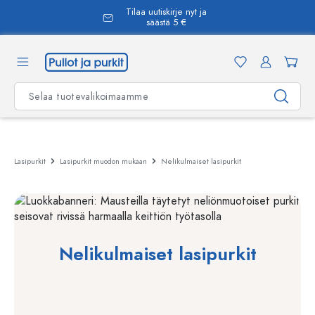
Tilaa uutiskirje nyt ja
äsisältöön
säästä 5 €
Lasipurkit
Lasipurkit muodon mukaan
Nelikulmaiset lasipurkit
Nelikulmaiset lasipurkit