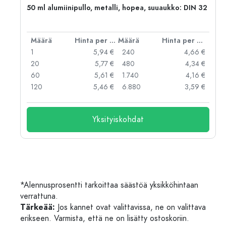
50 ml alumiinipullo, metalli, hopea, suuaukko: DIN 32
er kpl
Määrä
Hinta per kpl
Määrä
Hinta per kpl
 €
1
5,94 €
240
4,66 €
 €
20
5,77 €
480
4,34 €
 €
60
5,61 €
1.740
4,16 €
 €
120
5,46 €
6.880
3,59 €
Yksityiskohdat
*Alennusprosentti tarkoittaa säästöä yksikköhintaan
verrattuna.
Tärkeää:
Jos kannet ovat valittavissa, ne on valittava
erikseen. Varmista, että ne on lisätty ostoskoriin.