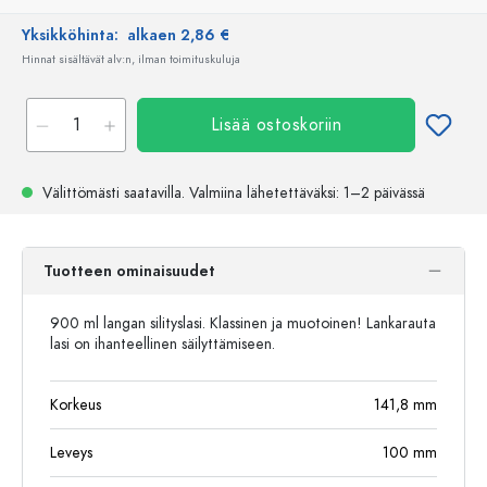
Yksikköhinta:
alkaen 2,86 €
Hinnat sisältävät alv:n, ilman toimituskuluja
Lisää ostoskoriin
Välittömästi saatavilla.
Valmiina lähetettäväksi
: 1–2 päivässä
Tuotteen ominaisuudet
900 ml langan silityslasi. Klassinen ja muotoinen! Lankarauta
lasi on ihanteellinen säilyttämiseen.
Korkeus
141,8
mm
Leveys
100
mm