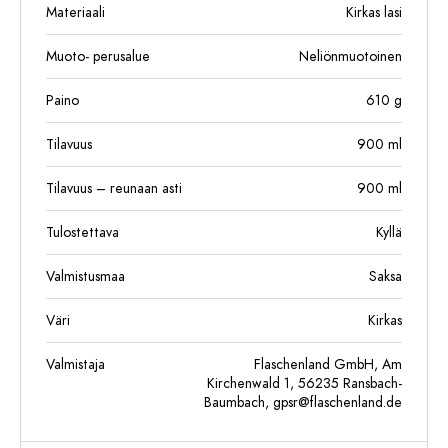
Materiaali
Kirkas lasi
Muoto- perusalue
Neliönmuotoinen
Paino
610
g
Tilavuus
900
ml
Tilavuus – reunaan asti
900
ml
Tulostettava
Kyllä
Valmistusmaa
Saksa
Väri
Kirkas
Valmistaja
Flaschenland GmbH, Am
Kirchenwald 1, 56235 Ransbach-
Baumbach,
gpsr@flaschenland.de