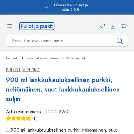
Tilaa uutiskirje nyt ja
äsisältöön
säästä 5 €
Lasipurkit
Lasipurkit käytön mukaan
Säilöntäpurkit
PULLOT JA PURKIT
900 ml lankkukauluksellinen purkki,
neliömäinen, suu: lankkukauluksellinen
suljin
Artikkelin numero :
100012250
(1)
Keskimääräinen arvosana 5 5 tähdestä