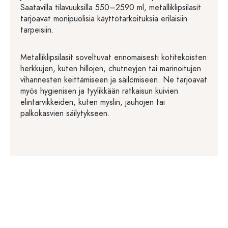
Saatavilla tilavuuksilla 550–2590 ml, metalliklipsilasit
tarjoavat monipuolisia käyttötarkoituksia erilaisiin
tarpeisiin.
Metalliklipsilasit soveltuvat erinomaisesti kotitekoisten
herkkujen, kuten hillojen, chutneyjen tai marinoitujen
vihannesten keittämiseen ja säilömiseen. Ne tarjoavat
myös hygienisen ja tyylikkään ratkaisun kuivien
elintarvikkeiden, kuten myslin, jauhojen tai
palkokasvien säilytykseen.