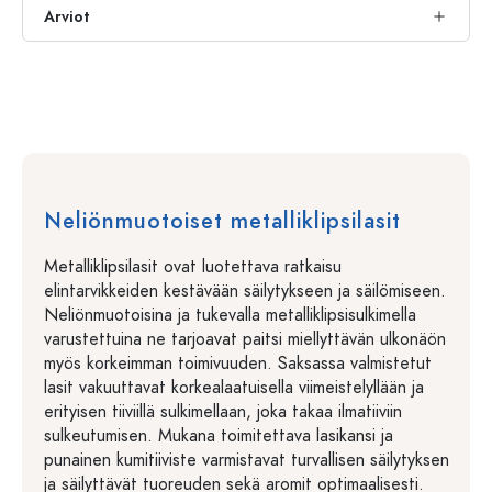
Arviot
Neliönmuotoiset metalliklipsilasit
Metalliklipsilasit ovat luotettava ratkaisu
elintarvikkeiden kestävään säilytykseen ja säilömiseen.
Neliönmuotoisina ja tukevalla metalliklipsisulkimella
varustettuina ne tarjoavat paitsi miellyttävän ulkonäön
myös korkeimman toimivuuden. Saksassa valmistetut
lasit vakuuttavat korkealaatuisella viimeistelyllään ja
erityisen tiiviillä sulkimellaan, joka takaa ilmatiiviin
sulkeutumisen. Mukana toimitettava lasikansi ja
punainen kumitiiviste varmistavat turvallisen säilytyksen
ja säilyttävät tuoreuden sekä aromit optimaalisesti.