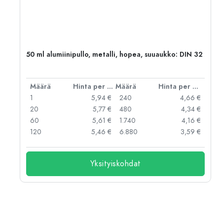
,
50 ml alumiinipullo, metalli, hopea, suuaukko: DIN 32
er kpl
Määrä
Hinta per kpl
Määrä
Hinta per kpl
 €
1
5,94 €
240
4,66 €
 €
20
5,77 €
480
4,34 €
 €
60
5,61 €
1.740
4,16 €
 €
120
5,46 €
6.880
3,59 €
Yksityiskohdat