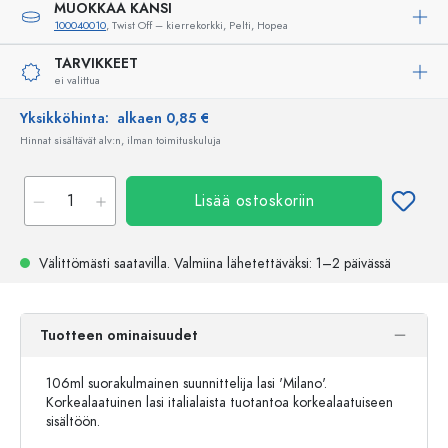
MUOKKAA KANSI
100040010
, Twist Off – kierrekorkki, Pelti, Hopea
TARVIKKEET
ei valittua
Yksikköhinta:
alkaen 0,85 €
Hinnat sisältävät alv:n, ilman toimituskuluja
Lisää ostoskoriin
Välittömästi saatavilla.
Valmiina lähetettäväksi
: 1–2 päivässä
Tuotteen ominaisuudet
106ml suorakulmainen suunnittelija lasi 'Milano'.
Korkealaatuinen lasi italialaista tuotantoa korkealaatuiseen
sisältöön.