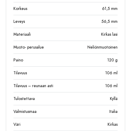
Korkeus
61,5
mm
Leveys
56,5
mm
Materiaali
Kirkas lasi
Muoto- perusalue
Neliönmuotoinen
Paino
120
g
Tilavuus
106
ml
Tilavuus – reunaan asti
106
ml
Tulostettava
Kyllä
Valmistusmaa
Italia
Väri
Kirkas