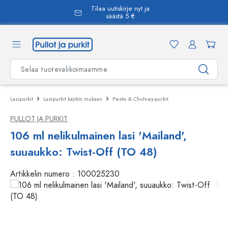
Tilaa uutiskirje nyt ja
äsisältöön
säästä 5 €
Lasipurkit
Lasipurkit käytön mukaan
Pesto- & Chutney-purkit
PULLOT JA PURKIT
106 ml nelikulmainen lasi 'Mailand',
suuaukko: Twist-Off (TO 48)
Artikkelin numero :
100025230