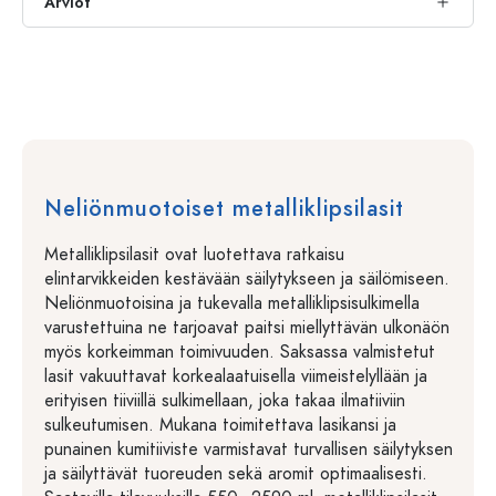
Arviot
Neliönmuotoiset metalliklipsilasit
Metalliklipsilasit ovat luotettava ratkaisu
elintarvikkeiden kestävään säilytykseen ja säilömiseen.
Neliönmuotoisina ja tukevalla metalliklipsisulkimella
varustettuina ne tarjoavat paitsi miellyttävän ulkonäön
myös korkeimman toimivuuden. Saksassa valmistetut
lasit vakuuttavat korkealaatuisella viimeistelyllään ja
erityisen tiiviillä sulkimellaan, joka takaa ilmatiiviin
sulkeutumisen. Mukana toimitettava lasikansi ja
punainen kumitiiviste varmistavat turvallisen säilytyksen
ja säilyttävät tuoreuden sekä aromit optimaalisesti.