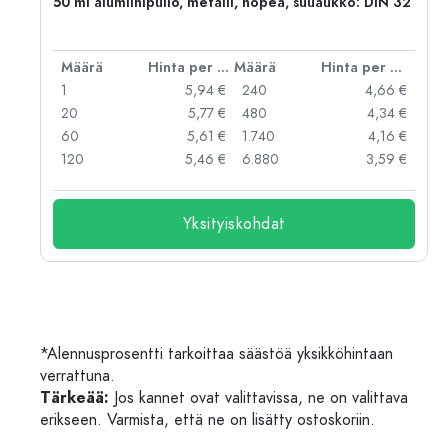
,
50 ml alumiinipullo, metalli, hopea, suuaukko: DIN 32
er kpl
Määrä
Hinta per kpl
Määrä
Hinta per kpl
 €
1
5,94 €
240
4,66 €
 €
20
5,77 €
480
4,34 €
 €
60
5,61 €
1.740
4,16 €
 €
120
5,46 €
6.880
3,59 €
Yksityiskohdat
*Alennusprosentti tarkoittaa säästöä yksikköhintaan
verrattuna.
Tärkeää:
Jos kannet ovat valittavissa, ne on valittava
erikseen. Varmista, että ne on lisätty ostoskoriin.