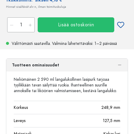
Yksikköhinta:
alkaen 4,18 €
Hinnat sisältävät alv:n, ilman toimituskuluja
Lisää ostoskoriin
Välittömästi saatavilla.
Valmiina lähetettäväksi
: 1–2 päivässä
Tuotteen ominaisuudet
Neliömäinen 2 590 ml langalukollinen lasipurk tarjoaa
tyylikkään tavan säilyttää ruokia. Ihanteellinen suurille
annoksille tai liköörien valmistamiseen, kestävä langalukko.
Korkeus
248,9
mm
Leveys
127,5
mm
Materiaali
Kirkas lasi