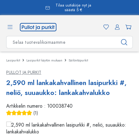
Tilaa uutiskirje nyt ja
äsisältöön
säästä 5 €
Lasipurkit
Lasipurkit käytön mukaan
Säilöntäpurkit
PULLOT JA PURKIT
2,590 ml lankakahvallinen lasipurkki #,
neliö, suuaukko: lankakahvalukko
Artikkelin numero :
100038740
(1)
Keskimääräinen arvosana 5 5 tähdestä