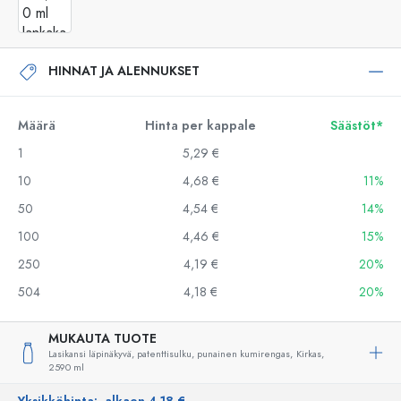
HINNAT JA ALENNUKSET
Määrä
Hinta per kappale
Säästöt*
1
5,29 €
10
4,68 €
11%
50
4,54 €
14%
100
4,46 €
15%
250
4,19 €
20%
504
4,18 €
20%
MUKAUTA TUOTE
Lasikansi läpinäkyvä, patenttisulku, punainen kumirengas,
Kirkas,
2590 ml