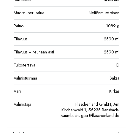
Muoto- perusalue
Neliönmuotoinen
Paino
1089
g
Tilavuus
2590
ml
Tilavuus – reunaan asti
2590
ml
Tulostettava
Ei
Valmistusmaa
Saksa
Väri
Kirkas
Valmistaja
Flaschenland GmbH, Am
Kirchenwald 1, 56235 Ransbach-
Baumbach,
gpsr@flaschenland.de