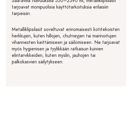
Saatavilla tilavuuksilla 550–2590 ml, metalliklipsilasit
tarjoavat monipuolisia käyttötarkoituksia erilaisiin
tarpeisiin.
Metalliklipsilasit soveltuvat erinomaisesti kotitekoisten
herkkujen, kuten hillojen, chutneyjen tai marinoitujen
vihannesten keittämiseen ja säilömiseen. Ne tarjoavat
myös hygienisen ja tyylikkään ratkaisun kuivien
elintarvikkeiden, kuten myslin, jauhojen tai
palkokasvien säilytykseen.