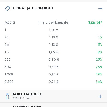
HINNAT JA ALENNUKSET
Määrä
Hinta per kappale
Säästöt*
1
1,20 €
28
1,18 €
1%
56
1,13 €
5%
112
1,09 €
9%
252
0,90 €
25%
504
0,88 €
26%
1.008
0,85 €
29%
2.500
0,76 €
36%
MUKAUTA TUOTE
120 ml,
Kirkas