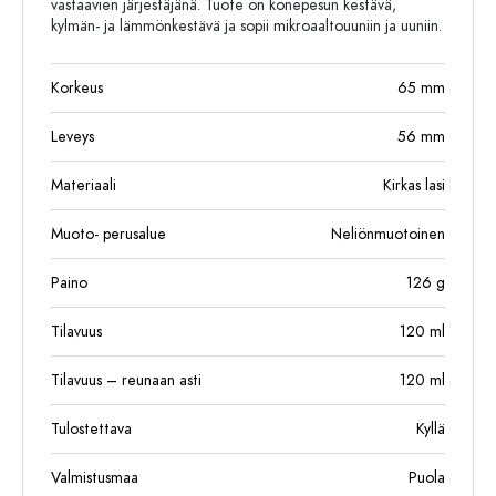
vastaavien järjestäjänä. Tuote on konepesun kestävä,
kylmän- ja lämmönkestävä ja sopii mikroaaltouuniin ja uuniin.
Korkeus
65
mm
Leveys
56
mm
Materiaali
Kirkas lasi
Muoto- perusalue
Neliönmuotoinen
Paino
126
g
Tilavuus
120
ml
Tilavuus – reunaan asti
120
ml
Tulostettava
Kyllä
Valmistusmaa
Puola