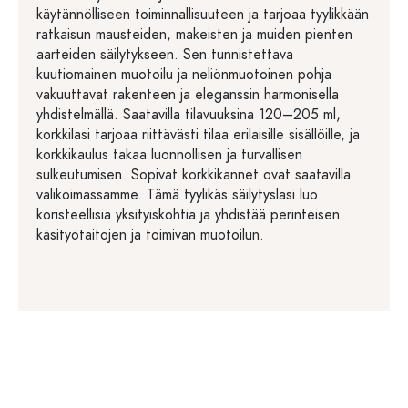
käytännölliseen toiminnallisuuteen ja tarjoaa tyylikkään
ratkaisun mausteiden, makeisten ja muiden pienten
aarteiden säilytykseen. Sen tunnistettava
kuutiomainen muotoilu ja neliönmuotoinen pohja
vakuuttavat rakenteen ja eleganssin harmonisella
yhdistelmällä. Saatavilla tilavuuksina 120–205 ml,
korkkilasi tarjoaa riittävästi tilaa erilaisille sisällöille, ja
korkkikaulus takaa luonnollisen ja turvallisen
sulkeutumisen. Sopivat korkkikannet ovat saatavilla
valikoimassamme. Tämä tyylikäs säilytyslasi luo
koristeellisia yksityiskohtia ja yhdistää perinteisen
käsityötaitojen ja toimivan muotoilun.