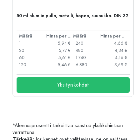
50 ml alumiinipullo, metalli, hopea, suuaukko: DIN 32
er kpl
Määrä
Hinta per kpl
Määrä
Hinta per kpl
 €
1
5,94 €
240
4,66 €
 €
20
5,77 €
480
4,34 €
 €
60
5,61 €
1.740
4,16 €
 €
120
5,46 €
6.880
3,59 €
Yksityiskohdat
*Alennusprosentti tarkoittaa säästöä yksikköhintaan
verrattuna.
Tärkeää:
Jos kannet ovat valittavissa, ne on valittava