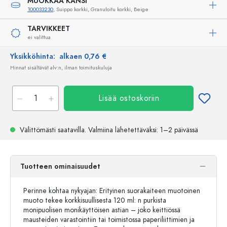
MUOKKAA KANSI
100033230
, Suippo korkki, Granuloitu korkki, Beige
TARVIKKEET
ei valittua
Yksikköhinta:
alkaen 0,76 €
Hinnat sisältävät alv:n, ilman toimituskuluja
Lisää ostoskoriin
Välittömästi saatavilla.
Valmiina lähetettäväksi
: 1–2 päivässä
Tuotteen ominaisuudet
Perinne kohtaa nykyajan: Erityinen suorakaiteen muotoinen
muoto tekee korkkisuullisesta 120 ml: n purkista
monipuolisen monikäyttöisen astian – joko keittiössä
mausteiden varastointiin tai toimistossa paperiliittimien ja