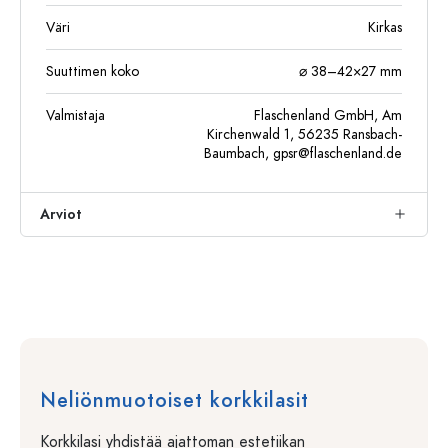
Väri
Kirkas
Suuttimen koko
⌀ 38–42×27 mm
Valmistaja
Flaschenland GmbH, Am
Kirchenwald 1, 56235 Ransbach-
Baumbach,
gpsr@flaschenland.de
Arviot
Neliönmuotoiset korkkilasit
Korkkilasi yhdistää ajattoman estetiikan