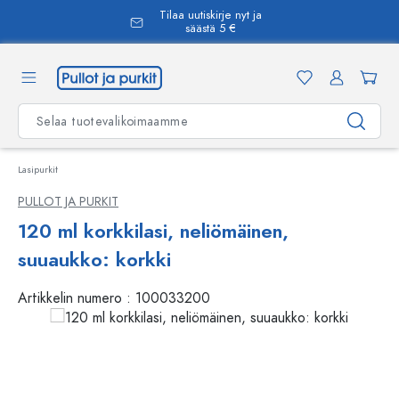
Tilaa uutiskirje nyt ja
äsisältöön
säästä 5 €
Lasipurkit
PULLOT JA PURKIT
120 ml korkkilasi, neliömäinen,
suuaukko: korkki
Artikkelin numero :
100033200