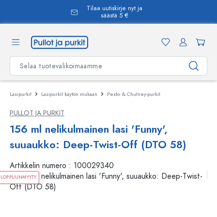
Tilaa uutiskirje nyt ja
äsisältöön
säästä 5 €
Lasipurkit
Lasipurkit käytön mukaan
Pesto- & Chutney-purkit
PULLOT JA PURKIT
156 ml nelikulmainen lasi 'Funny',
suuaukko: Deep-Twist-Off (DTO 58)
Artikkelin numero :
100029340
LOPPUUNMYYTY