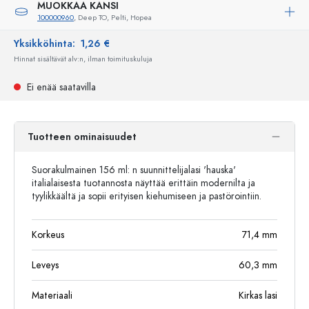
MUOKKAA KANSI
100000960
, Deep TO, Pelti, Hopea
Yksikköhinta:
1,26 €
Hinnat sisältävät alv:n, ilman toimituskuluja
Ei enää saatavilla
Tuotteen ominaisuudet
Suorakulmainen 156 ml: n suunnittelijalasi 'hauska'
italialaisesta tuotannosta näyttää erittäin modernilta ja
tyylikkäältä ja sopii erityisen kiehumiseen ja pastörointiin.
Korkeus
71,4
mm
Leveys
60,3
mm
Materiaali
Kirkas lasi