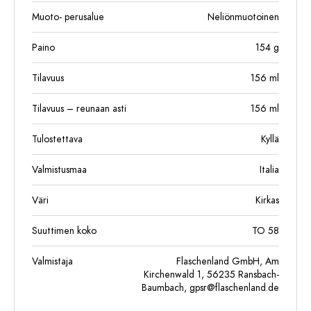
Muoto- perusalue
Neliönmuotoinen
Paino
154
g
Tilavuus
156
ml
Tilavuus – reunaan asti
156
ml
Tulostettava
Kyllä
Valmistusmaa
Italia
Väri
Kirkas
Suuttimen koko
TO 58
Valmistaja
Flaschenland GmbH, Am
Kirchenwald 1, 56235 Ransbach-
Baumbach,
gpsr@flaschenland.de