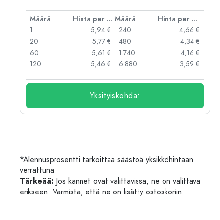
er kpl
Määrä
Hinta per kpl
Määrä
Hinta per kpl
 €
1
5,94 €
240
4,66 €
 €
20
5,77 €
480
4,34 €
 €
60
5,61 €
1.740
4,16 €
 €
120
5,46 €
6.880
3,59 €
Yksityiskohdat
*Alennusprosentti tarkoittaa säästöä yksikköhintaan
verrattuna.
Tärkeää:
Jos kannet ovat valittavissa, ne on valittava
erikseen. Varmista, että ne on lisätty ostoskoriin.