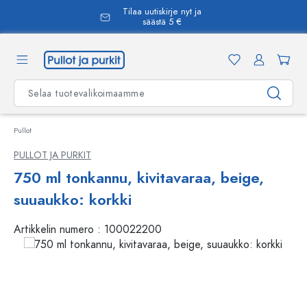
Tilaa uutiskirje nyt ja
äsisältöön
säästä 5 €
Pullot
PULLOT JA PURKIT
750 ml tonkannu, kivitavaraa, beige,
suuaukko: korkki
Artikkelin numero :
100022200