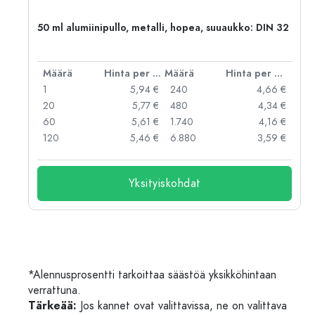
,
50 ml alumiinipullo, metalli, hopea, suuaukko: DIN 32
er kpl
Määrä
Hinta per kpl
Määrä
Hinta per kpl
 €
1
5,94 €
240
4,66 €
 €
20
5,77 €
480
4,34 €
 €
60
5,61 €
1.740
4,16 €
 €
120
5,46 €
6.880
3,59 €
Yksityiskohdat
*Alennusprosentti tarkoittaa säästöä yksikköhintaan
verrattuna.
Tärkeää:
Jos kannet ovat valittavissa, ne on valittava