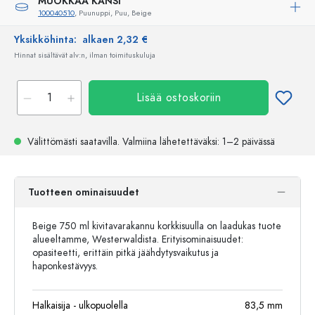
MUOKKAA KANSI
100040510
, Puunuppi, Puu, Beige
Yksikköhinta:
alkaen 2,32 €
Hinnat sisältävät alv:n, ilman toimituskuluja
Lisää ostoskoriin
Välittömästi saatavilla.
Valmiina lähetettäväksi
: 1–2 päivässä
Tuotteen ominaisuudet
Beige 750 ml kivitavarakannu korkkisuulla on laadukas tuote
alueeltamme, Westerwaldista. Erityisominaisuudet:
opasiteetti, erittäin pitkä jäähdytysvaikutus ja
haponkestävyys.
Halkaisija - ulkopuolella
83,5
mm