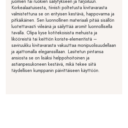
juomien tai ruokien säilytykseen ja tarjoiluun.
Korkealaatuisesta, tiiviisti poltetusta kivitavarasta
valmistettuna se on erityisen kestävä, happovarma ja
pitkäikäinen. Sen luonnollinen materiaali pitää sisällön
luotettavasti viileänä ja säilyttää aromit luonnollisella
tavalla. Olipa kyse kotitekoisista mehuista ja
likööreistä tai keittiön koriste-elementistä –
saviruukku kivitavarasta vakuuttaa monipuolisuudellaan
ja ajattomalla eleganssillaan. Lasitetun pintansa
ansiosta se on lisäksi helppohoitoinen ja
astianpesukoneen kestävä, mikä tekee siitä
täydellisen kumppanin päivittäiseen käyttöön.