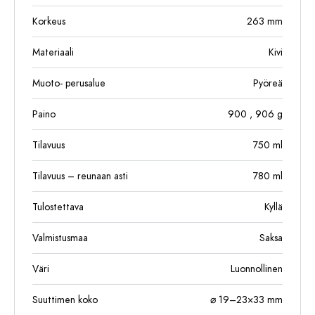
Korkeus
263
mm
Materiaali
Kivi
Muoto- perusalue
Pyöreä
Paino
900
, 906
g
Tilavuus
750
ml
Tilavuus – reunaan asti
780
ml
Tulostettava
Kyllä
Valmistusmaa
Saksa
Väri
Luonnollinen
Suuttimen koko
⌀ 19–23×33 mm