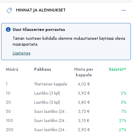
HINNAT JA ALENNUKSET
Uusi tilauserien porrastus
Tämän tuotteen kohdalla olemme mukauttaneet käytössä olevia
määräportaita.
Lisätietoja
Määrä
Pakkaus
Hinta per
Säästöt*
kappale
1
Yksittäinen kappale
4,02 €
10
Laatikko (3 kpl)
3,92 €
2%
20
Laatikko (3 kpl)
3,80 €
5%
50
Suuri laatikko (24 kpl)
3,73 €
7%
100
Suuri laatikko (24 kpl)
3,15 €
21%
200
Suuri laatikko (24 kpl)
2,92 €
27%