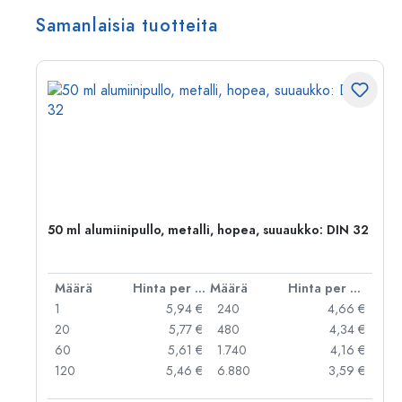
Samanlaisia tuotteita
50 ml alumiinipullo, metalli, hopea, suuaukko: DIN 32
er kpl
Määrä
Hinta per kpl
Määrä
Hinta per kpl
 €
1
5,94 €
240
4,66 €
 €
20
5,77 €
480
4,34 €
 €
60
5,61 €
1.740
4,16 €
 €
120
5,46 €
6.880
3,59 €