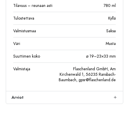
Tilavuus – reunaan asti
780
ml
Tulostettava
Kyllä
Valmistusmaa
Saksa
Väri
Musta
Suuttimen koko
⌀ 19–23×33 mm
Valmistaja
Flaschenland GmbH, Am
Kirchenwald 1, 56235 Ransbach-
Baumbach,
gpsr@flaschenland.de
Arviot