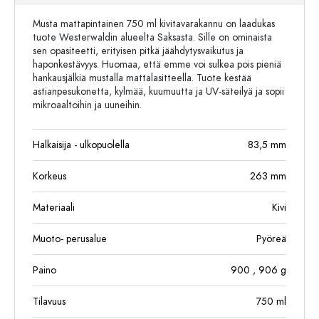
Musta mattapintainen 750 ml kivitavarakannu on laadukas
tuote Westerwaldin alueelta Saksasta. Sille on ominaista
sen opasiteetti, erityisen pitkä jäähdytysvaikutus ja
haponkestävyys. Huomaa, että emme voi sulkea pois pieniä
hankausjälkiä mustalla mattalasitteella. Tuote kestää
astianpesukonetta, kylmää, kuumuutta ja UV-säteilyä ja sopii
mikroaaltoihin ja uuneihin.
Halkaisija - ulkopuolella
83,5
mm
Korkeus
263
mm
Materiaali
Kivi
Muoto- perusalue
Pyöreä
Paino
900
, 906
g
Tilavuus
750
ml