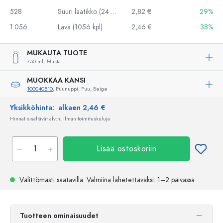
528
Suuri laatikko (24 kpl)
2,82 €
29%
1.056
Lava (1056 kpl)
2,46 €
38%
MUKAUTA TUOTE
750 ml,
Musta
MUOKKAA KANSI
100040510
, Puunuppi, Puu, Beige
Yksikköhinta:
alkaen 2,46 €
Hinnat sisältävät alv:n, ilman toimituskuluja
Lisää ostoskoriin
Välittömästi saatavilla.
Valmiina lähetettäväksi
: 1–2 päivässä
Tuotteen ominaisuudet