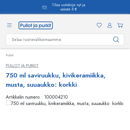
Tilaa uutiskirje nyt ja
äsisältöön
säästä 5 €
Pullot
PULLOT JA PURKIT
750 ml saviruukku, kivikeramiikka,
musta, suuaukko: korkki
Artikkelin numero :
100004210