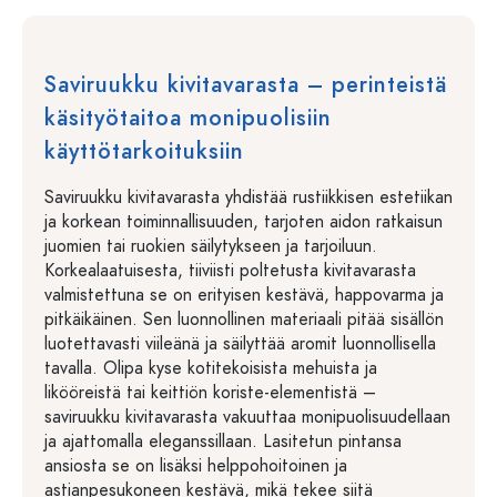
Saviruukku kivitavarasta – perinteistä
käsityötaitoa monipuolisiin
käyttötarkoituksiin
Saviruukku kivitavarasta yhdistää rustiikkisen estetiikan
ja korkean toiminnallisuuden, tarjoten aidon ratkaisun
juomien tai ruokien säilytykseen ja tarjoiluun.
Korkealaatuisesta, tiiviisti poltetusta kivitavarasta
valmistettuna se on erityisen kestävä, happovarma ja
pitkäikäinen. Sen luonnollinen materiaali pitää sisällön
luotettavasti viileänä ja säilyttää aromit luonnollisella
tavalla. Olipa kyse kotitekoisista mehuista ja
likööreistä tai keittiön koriste-elementistä –
saviruukku kivitavarasta vakuuttaa monipuolisuudellaan
ja ajattomalla eleganssillaan. Lasitetun pintansa
ansiosta se on lisäksi helppohoitoinen ja
astianpesukoneen kestävä, mikä tekee siitä