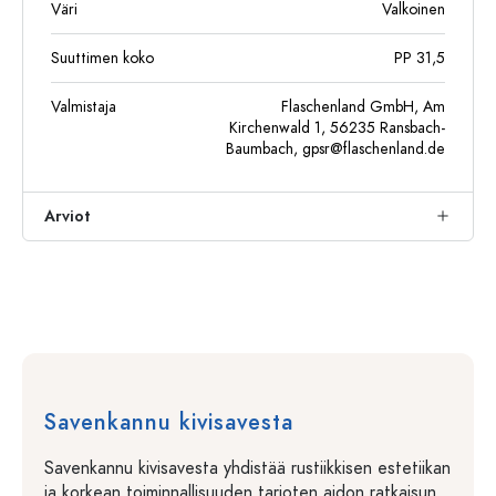
Väri
Valkoinen
Suuttimen koko
PP 31,5
Valmistaja
Flaschenland GmbH, Am
Kirchenwald 1, 56235 Ransbach-
Baumbach,
gpsr@flaschenland.de
Arviot
Savenkannu kivisavesta
Savenkannu kivisavesta yhdistää rustiikkisen estetiikan
ja korkean toiminnallisuuden tarjoten aidon ratkaisun