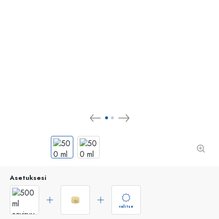
Asetuksesi
valitse