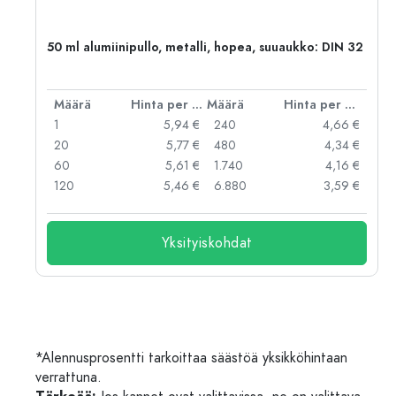
,
50 ml alumiinipullo, metalli, hopea, suuaukko: DIN 32
er kpl
Määrä
Hinta per kpl
Määrä
Hinta per kpl
 €
1
5,94 €
240
4,66 €
 €
20
5,77 €
480
4,34 €
 €
60
5,61 €
1.740
4,16 €
 €
120
5,46 €
6.880
3,59 €
Yksityiskohdat
*Alennusprosentti tarkoittaa säästöä yksikköhintaan
verrattuna.