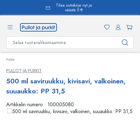
Tilaa uutiskirje nyt ja
äsisältöön
säästä 5 €
Pullot
PULLOT JA PURKIT
500 ml saviruukku, kivisavi, valkoinen,
suuaukko: PP 31,5
Artikkelin numero :
100005080