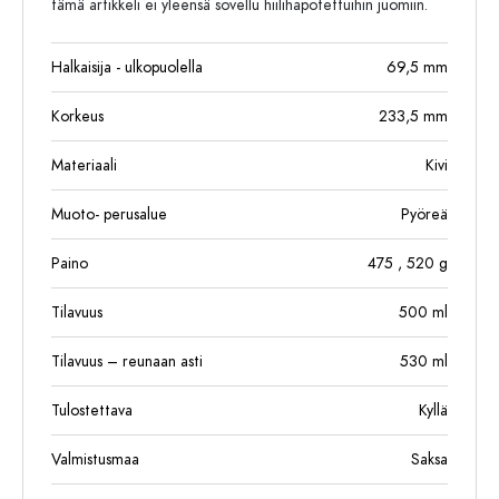
tämä artikkeli ei yleensä sovellu hiilihapotettuihin juomiin.
Halkaisija - ulkopuolella
69,5
mm
Korkeus
233,5
mm
Materiaali
Kivi
Muoto- perusalue
Pyöreä
Paino
475
, 520
g
Tilavuus
500
ml
Tilavuus – reunaan asti
530
ml
Tulostettava
Kyllä
Valmistusmaa
Saksa