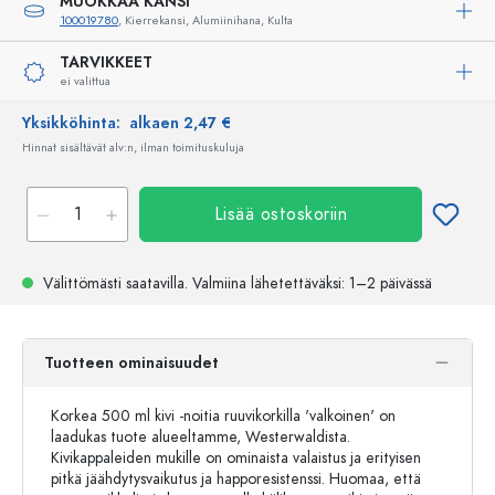
MUOKKAA KANSI
100019780
, Kierrekansi, Alumiinihana, Kulta
TARVIKKEET
ei valittua
Yksikköhinta:
alkaen 2,47 €
Hinnat sisältävät alv:n, ilman toimituskuluja
Lisää ostoskoriin
Välittömästi saatavilla.
Valmiina lähetettäväksi
: 1–2 päivässä
Tuotteen ominaisuudet
Korkea 500 ml kivi -noitia ruuvikorkilla 'valkoinen' on
laadukas tuote alueeltamme, Westerwaldista.
Kivikappaleiden mukille on ominaista valaistus ja erityisen
pitkä jäähdytysvaikutus ja happoresistenssi. Huomaa, että