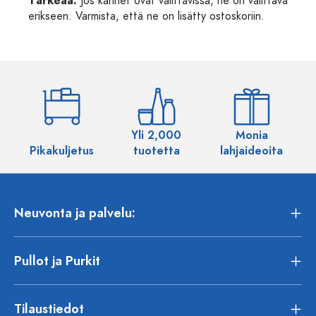
Tärkeää:
Jos kannet ovat valittavissa, ne on valittava
erikseen. Varmista, että ne on lisätty ostoskoriin.
Yli 2,000
Monia
Pikakuljetus
tuotetta
lahjaideoita
Neuvonta ja palvelu:
Pullot ja Purkit
Tilaustiedot