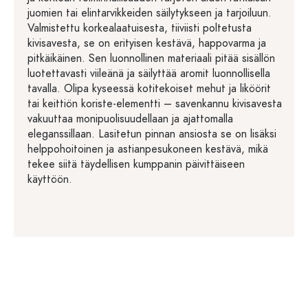
juomien tai elintarvikkeiden säilytykseen ja tarjoiluun.
Valmistettu korkealaatuisesta, tiiviisti poltetusta
kivisavesta, se on erityisen kestävä, happovarma ja
pitkäikäinen. Sen luonnollinen materiaali pitää sisällön
luotettavasti viileänä ja säilyttää aromit luonnollisella
tavalla. Olipa kyseessä kotitekoiset mehut ja liköörit
tai keittiön koriste-elementti – savenkannu kivisavesta
vakuuttaa monipuolisuudellaan ja ajattomalla
eleganssillaan. Lasitetun pinnan ansiosta se on lisäksi
helppohoitoinen ja astianpesukoneen kestävä, mikä
tekee siitä täydellisen kumppanin päivittäiseen
käyttöön.