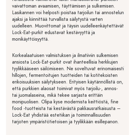
vaivattoman avaamisen, täyttämisen ja sulkemisen.
Lasikannen voi helposti poistaa tarjoilun tai annostelun
ajaksi ja kiinnittää turvallista säilytystä varten
uudelleen. Muovittomat ja täysin uudelleenkäytettävät
Lock-Eat-purkit edustavat kestävyyttä ja
monikäyttöisyyttä.
Korkealaatuisen valmistuksen ja ilmatiiviin sulkemisen
ansiosta Lock-Eat-purkit ovat ihanteellisia herkkujen
tyylikkääseen säilömiseen. Ne soveltuvat erinomaisesti
hillojen, fermentoitujen tuotteiden tai kotitekoisten
erikoisuuksien säilytykseen. Erityisen käytännöllistä on,
että purkkien alaosat toimivat myös tarjoilu-, annos-
tai juomalaseina, mikä tekee sarjasta erittäin
monipuolisen. Olipa kyse modernista keittiöstä, fine
food -tuotteista tai kestävästä pakkausratkaisusta –
Lock-Eat yhdistää estetiikan ja toiminnallisuuden
tarjoten ympäristötietoisen ja tyylikkään esillepanon.