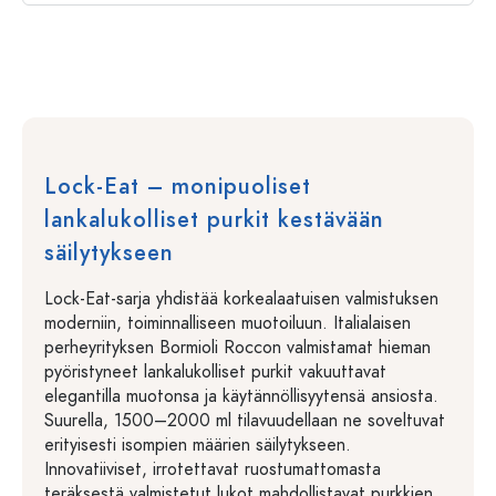
Lock-Eat – monipuoliset
lankalukolliset purkit kestävään
säilytykseen
Lock-Eat-sarja yhdistää korkealaatuisen valmistuksen
moderniin, toiminnalliseen muotoiluun. Italialaisen
perheyrityksen Bormioli Roccon valmistamat hieman
pyöristyneet lankalukolliset purkit vakuuttavat
elegantilla muotonsa ja käytännöllisyytensä ansiosta.
Suurella, 1500–2000 ml tilavuudellaan ne soveltuvat
erityisesti isompien määrien säilytykseen.
Innovatiiviset, irrotettavat ruostumattomasta
teräksestä valmistetut lukot mahdollistavat purkkien