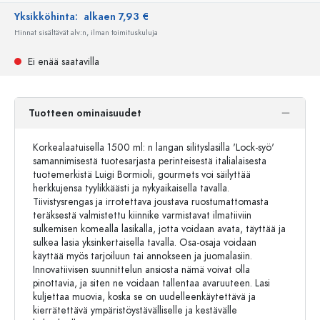
Yksikköhinta:
alkaen 7,93 €
Hinnat sisältävät alv:n, ilman toimituskuluja
Ei enää saatavilla
Tuotteen ominaisuudet
Korkealaatuisella 1500 ml: n langan silityslasilla 'Lock-syö'
samannimisestä tuotesarjasta perinteisestä italialaisesta
tuotemerkistä Luigi Bormioli, gourmets voi säilyttää
herkkujensa tyylikkäästi ja nykyaikaisella tavalla.
Tiivistysrengas ja irrotettava joustava ruostumattomasta
teräksestä valmistettu kiinnike varmistavat ilmatiiviin
sulkemisen komealla lasikalla, jotta voidaan avata, täyttää ja
sulkea lasia yksinkertaisella tavalla. Osa-osaja voidaan
käyttää myös tarjoiluun tai annokseen ja juomalasiin.
Innovatiivisen suunnittelun ansiosta nämä voivat olla
pinottavia, ja siten ne voidaan tallentaa avaruuteen. Lasi
kuljettaa muovia, koska se on uudelleenkäytettävä ja
kierrätettävä ympäristöystävälliselle ja kestävälle