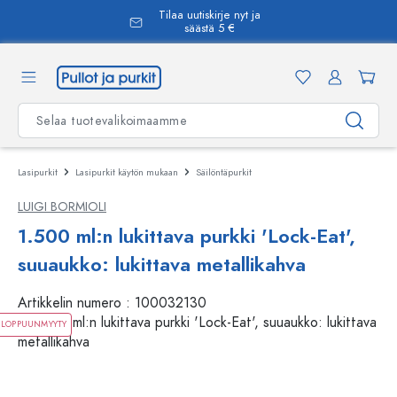
Tilaa uutiskirje nyt ja
äsisältöön
säästä 5 €
Lasipurkit
Lasipurkit käytön mukaan
Säilöntäpurkit
LUIGI BORMIOLI
1.500 ml:n lukittava purkki 'Lock-Eat',
suuaukko: lukittava metallikahva
Artikkelin numero :
100032130
LOPPUUNMYYTY