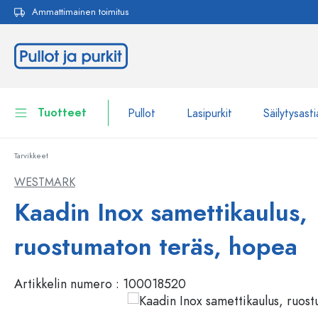
Ammattimainen toimitus
akuun
Siirry päänavigointiin
Tuotteet
Pullot
Lasipurkit
Säilytysasti
Tarvikkeet
Pullot
Näytä kaikki Pullot
WESTMARK
Lasipurkit
Kaadin Inox samettikaulus,
Pullot tuotemerkin mukaan
WECK-Lasipullot
Säilytysastiat
ruostumaton teräs, hopea
Astiat
Pullot toiminnon mukaan
Artikkelin numero :
100018520
Pipettipullot
Kosmetiikka-astiat
Patenttikorkkipullot