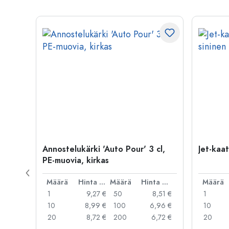
Annostelukärki 'Auto Pour' 3 cl,
Jet-kaa
PE-muovia, kirkas
Hinta per kpl
Määrä
Hinta per kpl
Määrä
Hinta per kpl
Määrä
,14 €
1
9,27 €
50
8,51 €
1
,57 €
10
8,99 €
100
6,96 €
10
,48 €
20
8,72 €
200
6,72 €
20