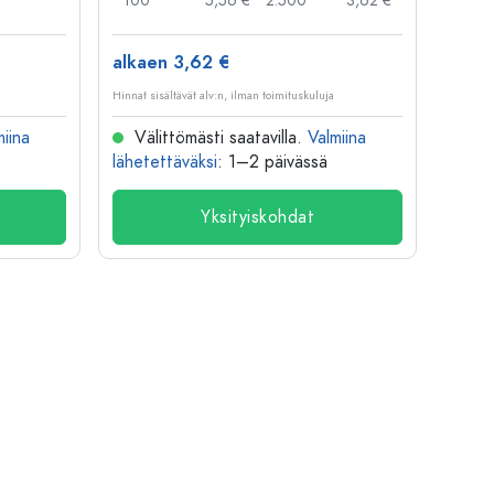
100
5,56 €
2.500
3,62 €
alkaen 3,62 €
alkae
Hinnat sisältävät alv:n, ilman toimituskuluja
Hinnat si
miina
Välittömästi saatavilla.
Valmiina
Väl
lähetettäväksi
: 1–2 päivässä
lähete
Yksityiskohdat