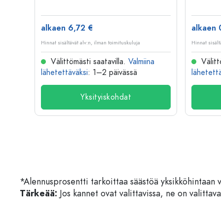
alkaen 6,72 €
alkaen 
Hinnat sisältävät alv:n, ilman toimituskuluja
Hinnat sisält
na
Välittömästi saatavilla.
Valmiina
Välitt
lähetettäväksi
: 1–2 päivässä
lähetett
Yksityiskohdat
*Alennusprosentti tarkoittaa säästöä yksikköhintaan 
Tärkeää:
Jos kannet ovat valittavissa, ne on valittava