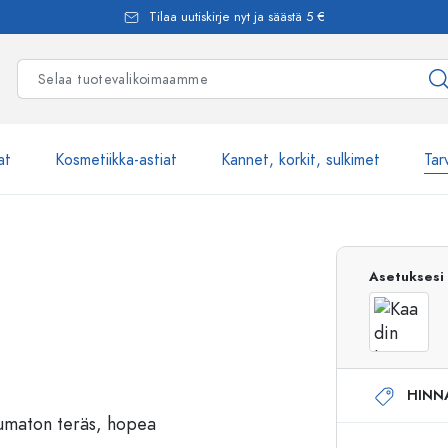
Tilaa uutiskirje nyt ja säästä 5 €
at
Kosmetiikka-astiat
Kannet, korkit, sulkimet
Tar
Yli 2500 tuot
Asetuksesi
Estal-Lasipullot
HINN
Pumppupullot
Airless-pumppupullot
Spraypullot
Roll-on-pullot