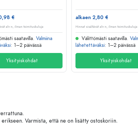
0,98 €
alkaen 2,80 €
ävät alv:n, ilman toimituskuluja
Hinnat sisältävät alv:n, ilman toimituskuluja
ömästi saatavilla.
Valmiina
Välittömästi saatavilla.
Val
äväksi
: 1–2 päivässä
lähetettäväksi
: 1–2 päivässä
Yksityiskohdat
Yksityiskohdat
verrattuna.
 erikseen. Varmista, että ne on lisätty ostoskoriin.