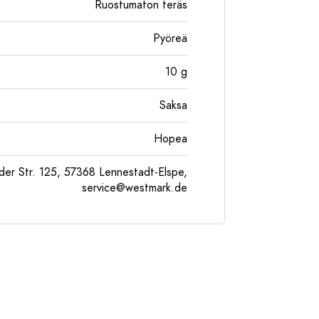
Ruostumaton teräs
Pyöreä
10
g
Saksa
Hopea
er Str. 125, 57368 Lennestadt-Elspe,
service@westmark.de