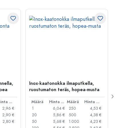
nella,
Inox-kaatonokka ilmaputkella,
Kalli
opea
ruostumaton teräs, hopea-musta
ruos
Hinta per kpl
Määrä
Hinta per kpl
Määrä
Hinta per kpl
Mää
2,96 €
1
6,04 €
250
4,53 €
1
2,90 €
20
5,86 €
500
4,38 €
10
2,80 €
50
5,68 €
1.000
4,23 €
20