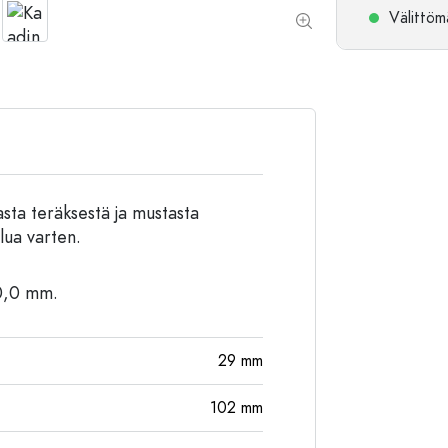
Välittömä
Alumiinipullot
ta teräksestä ja mustasta
lua varten.
20,0 mm.
29
mm
102
mm