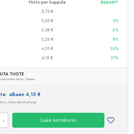
Hinta per kappale
Säästöt*
5,73 €
5,55 €
3%
5,38 €
6%
5,26 €
8%
4,31 €
24%
4,15 €
27%
UTA TUOTE
uostumaton teräs,
Hopea
nta:
alkaen 4,15 €
 alv:n, ilman toimituskuluja
Lisää ostoskoriin