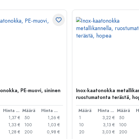
tonokka, PE-muovi, sininen
Inox-kaatonokka metallikan
ruostumatonta terästä, h
Hinta per kpl
Määrä
Hinta per kpl
Määrä
Hinta per kpl
Määrä
1,37 €
50
1,26 €
1
3,22 €
50
1,33 €
100
1,03 €
10
3,13 €
100
1,28 €
200
0,98 €
20
3,03 €
200