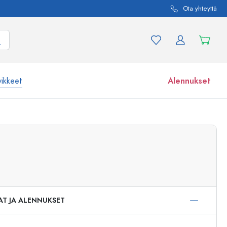
Ota yhteyttä
vikkeet
Alennukset
etta ja tuotevariaatiota
Lasipurkit
Tutustu nyt
Osta nyt
AT JA ALENNUKSET