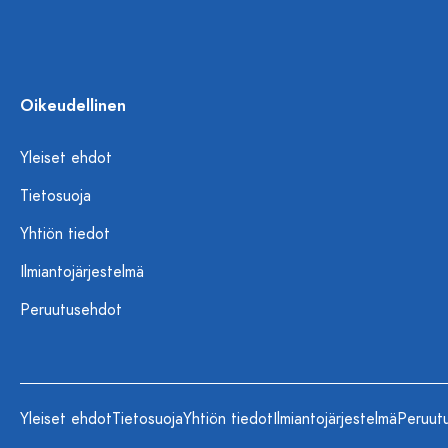
Oikeudellinen
Yleiset ehdot
Tietosuoja
Yhtiön tiedot
Ilmiantojärjestelmä
Peruutusehdot
Yleiset ehdot
Tietosuoja
Yhtiön tiedot
Ilmiantojärjestelmä
Peruut