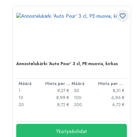
pea
Annostelukärki 'Auto Pour' 3 cl, PE-muovia, kirkas
er kpl
Määrä
Hinta per kpl
Määrä
Hinta per kpl
 €
1
9,27 €
50
8,51 €
 €
10
8,99 €
100
6,96 €
 €
20
8,72 €
200
6,72 €
Yksityiskohdat