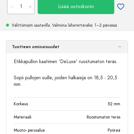
Lisää ostoskoriin
Välittömästi saatavilla.
Valmiina lähetettäväksi
: 1–2 päivässä
Tuotteen ominaisuudet
Etikkapullon kaatimen 'DeLuxe' ruostumaton teräs.
Sopii pullojen suille, joiden halkaisija on 18,5 - 20,5
mm.
Korkeus
52
mm
Materiaali
Ruostumaton teräs
Muoto- perusalue
Pyöreä