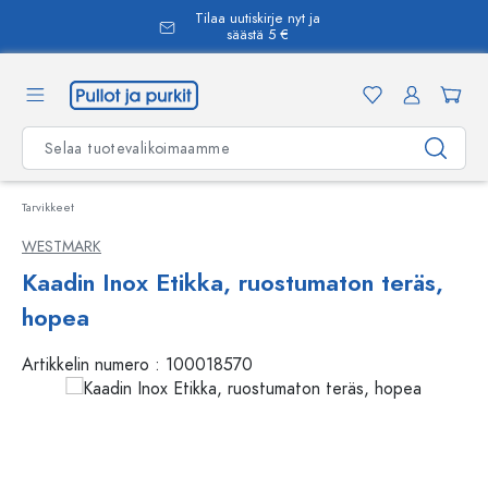
Tilaa uutiskirje nyt ja
äsisältöön
säästä 5 €
Tarvikkeet
WESTMARK
Kaadin Inox Etikka, ruostumaton teräs,
hopea
Artikkelin numero :
100018570