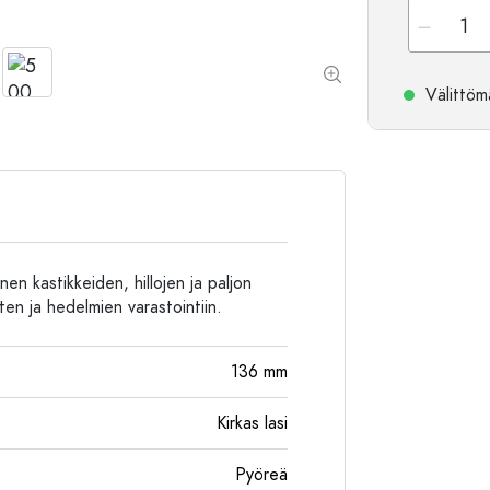
Alumiinipullot
Välittömä
nen kastikkeiden, hillojen ja paljon
ten ja hedelmien varastointiin.
136
mm
Kirkas lasi
Pyöreä