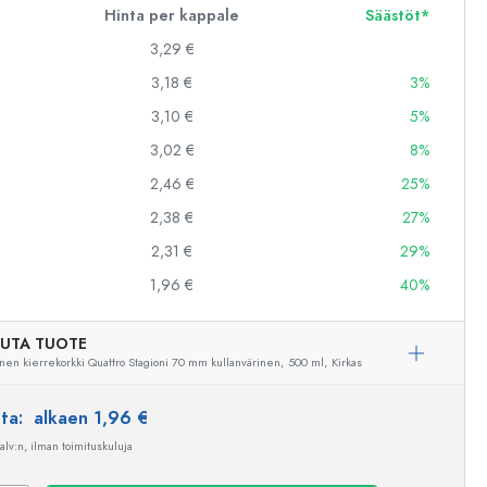
Hinta per kappale
Säästöt*
3,29 €
3,18 €
3%
3,10 €
5%
3,02 €
8%
2,46 €
25%
2,38 €
27%
2,31 €
29%
1,96 €
40%
UTA TUOTE
nen kierrekorkki Quattro Stagioni 70 mm kullanvärinen,
500 ml,
Kirkas
nta:
alkaen 1,96 €
 alv:n, ilman toimituskuluja
Esimerkillinen edustus