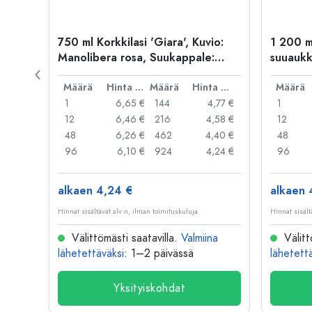
750 ml Korkkilasi 'Giara', Kuvio:
1 200 ml
Manolibera rosa, Suukappale:
suuaukk
Korkki
Hinta per kpl
Määrä
Hinta per kpl
Määrä
Hinta per kpl
Määrä
,89 €
1
6,65 €
144
4,77 €
1
,58 €
12
6,46 €
216
4,58 €
12
,30 €
48
6,26 €
462
4,40 €
48
7,10 €
96
6,10 €
924
4,24 €
96
alkaen 4,24 €
alkaen 
Hinnat sisältävät alv:n, ilman toimituskuluja
Hinnat sisält
na
Välittömästi saatavilla.
Valmiina
Välitt
lähetettäväksi
: 1–2 päivässä
lähetett
Yksityiskohdat