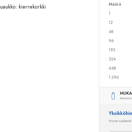
Määrä
1
Alkoholipullot
Puristuspullot
12
Likööripullot
Säilytyspullot
48
Mehupullot
Kuviopainetut pullot
96
Parfyymipullot
Ginipullot
Kynsilakkapullot
Joulupullot
192
Minipullot
Koristeelliset pullot
324
648
1.296
Erikoismuotoiset pullot
Sylinteripullot
Pyöreäkauluspullot
Käymisastiat
MUKA
Taskumatit
Alumiini
Leveäkaulaiset pullot
Yksikköhi
Hinnat sisältävät
Keraamiset pullot