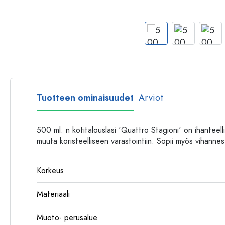
Muovipullot
Tuotteen ominaisuudet
Arviot
500 ml: n kotitalouslasi 'Quattro Stagioni' on ihanteelli
muuta koristeelliseen varastointiin. Sopii myös vihannes
Korkeus
Materiaali
Muoto- perusalue