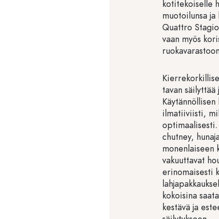
kotitekoiselle 
muotoilunsa ja 
Quattro Stagion
vaan myös koris
ruokavarastoon 
Kierrekorkillise
tavan säilyttää 
Käytännöllisen 
ilmatiiviisti, 
optimaalisesti.
chutney, hunaja
monenlaiseen kä
vakuuttavat hou
erinomaisesti k
lahjapakkauksek
kokoisina saatav
kestävä ja este
säilytykseen.