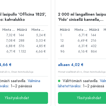
 lasipullo 'Officina 1825',
2 000 ml langallinen lasipu
o: kahvalukko
'Fido' sinisellä kannella,
neliömäinen, suuaukko: lan
Hinta per kpl
Määrä
Hinta per kpl
suljin
Määrä
Hinta per kpl
Määrä
7,32 €
144
5,24 €
1
6,71 €
144
7,08 €
288
5,03 €
12
6,49 €
216
6,88 €
576
4,85 €
48
6,31 €
432
6,71 €
1.152
4,66 €
96
6,16 €
864
4,66 €
alkaen 4,02 €
ävät alv:n, ilman toimituskuluja
Hinnat sisältävät alv:n, ilman toimituskuluja
ömästi saatavilla.
Valmiina
Välittömästi saatavilla.
Val
äväksi
: 1–2 päivässä
lähetettäväksi
: 1–2 päivässä
Yksityiskohdat
Yksityiskohdat