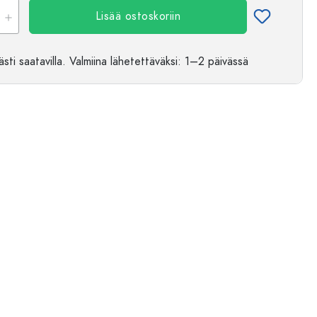
Lisää ostoskoriin
sti saatavilla.
Valmiina lähetettäväksi
: 1–2 päivässä