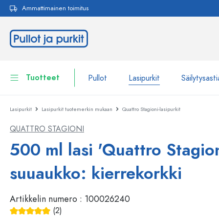
Ammattimainen toimitus
akuun
Siirry päänavigointiin
Tuotteet
Pullot
Lasipurkit
Säilytysasti
Lasipurkit
Lasipurkit tuotemerkin mukaan
Quattro Stagioni-lasipurkit
Pullot
Näytä kaikki Pullot
QUATTRO STAGIONI
Lasipurkit
Pullot tuotemerkin mukaan
500 ml lasi 'Quattro Stagion
WECK-Lasipullot
Säilytysastiat
suuaukko: kierrekorkki
Astiat
Pullot toiminnon mukaan
Artikkelin numero :
100026240
Pipettipullot
Kosmetiikka-astiat
Patenttikorkkipullot
(2)