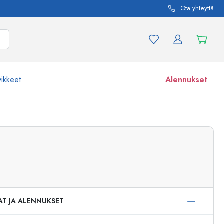
Ota yhteyttä
vikkeet
Alennukset
etta ja tuotevariaatiota
Lasipurkit
Tutustu nyt
Osta nyt
AT JA ALENNUKSET