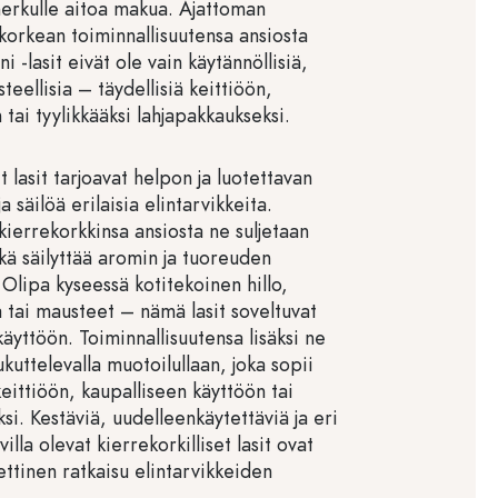
herkulle aitoa makua. Ajattoman
korkean toiminnallisuutensa ansiosta
i -lasit eivät ole vain käytännöllisiä,
teellisia – täydellisiä keittiöön,
tai tyylikkääksi lahjapakkaukseksi.
t lasit tarjoavat helpon ja luotettavan
ja säilöä erilaisia elintarvikkeita.
kierrekorkkinsa ansiosta ne suljetaan
mikä säilyttää aromin ja tuoreuden
 Olipa kyseessä kotitekoinen hillo,
 tai mausteet – nämä lasit soveltuvat
yttöön. Toiminnallisuutensa lisäksi ne
kuttelevalla muotoilullaan, joka sopii
eittiöön, kaupalliseen käyttöön tai
si. Kestäviä, uudelleenkäytettäviä ja eri
illa olevat kierrekorkilliset lasit ovat
ettinen ratkaisu elintarvikkeiden