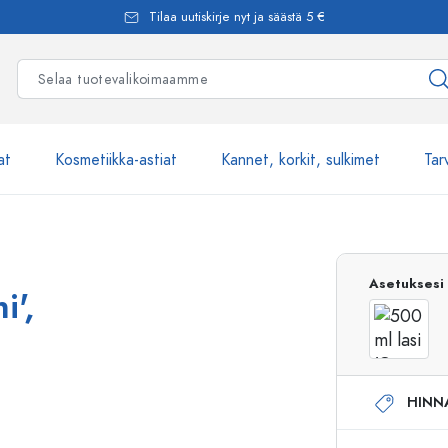
Tilaa uutiskirje nyt ja säästä 5 €
at
Kosmetiikka-astiat
Kannet, korkit, sulkimet
Tar
Yli 2500 tuot
Asetuksesi
i',
Estal-Lasipullot
HINN
Pumppupullot
Airless-pumppupullot
Spraypullot
Roll-on-pullot