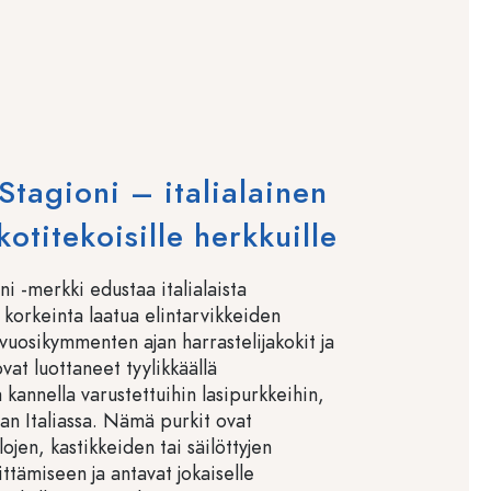
Stagioni – italialainen
otitekoisille herkkuille
i -merkki edustaa italialaista
a korkeinta laatua elintarvikkeiden
 vuosikymmenten ajan harrastelijakokit ja
vat luottaneet tyylikkäällä
 kannella varustettuihin lasipurkkeihin,
aan Italiassa. Nämä purkit ovat
llojen, kastikkeiden tai säilöttyjen
ttämiseen ja antavat jokaiselle