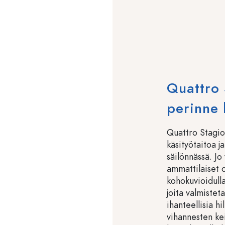
Quattro 
perinne k
Quattro Stagion
käsityötaitoa j
säilönnässä. Jo
ammattilaiset o
kohokuvioidulla
joita valmistet
ihanteellisia hi
vihannesten kei