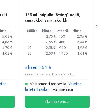
rkki
125 ml lasipullo 'Swing', neliö,
1 000
suuaukko: saranakorkki
Stagi
gallinen
Hinta per kpl
Määrä
Hinta per kpl
Määrä
Hinta per kpl
Mää
5,03 €
1
2,75 €
160
2,06 €
1
4,86 €
20
2,65 €
480
2,00 €
12
4,70 €
40
2,58 €
960
1,92 €
48
4,02 €
80
2,53 €
1.400
1,64 €
96
alkaen 1,64 €
alkae
Hinnat sisältävät alv:n, ilman toimituskuluja
Hinnat si
miina
Välittömästi saatavilla.
Valmiina
Väl
lähetettäväksi
: 1–2 päivässä
lähete
Yksityiskohdat