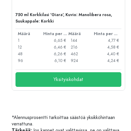
750 ml Korkkilasi 'Giara', Kuvio: Manolibera rosa,
Suukappale: Korkki
er kpl
Määrä
Hinta per kpl
Määrä
Hinta per kpl
 €
1
6,65 €
144
4,77 €
 €
12
6,46 €
216
4,58 €
 €
48
6,26 €
462
4,40 €
 €
96
6,10 €
924
4,24 €
Yksityiskohdat
*Alennusprosentti tarkoittaa säästöä yksikköhintaan
verrattuna.
Tärkeää:
Jos kannet ovat valittavissa, ne on valittava