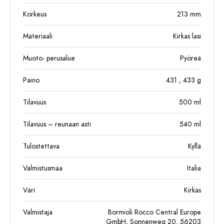
Korkeus
213
mm
Materiaali
Kirkas lasi
Muoto- perusalue
Pyöreä
Paino
431
, 433
g
Tilavuus
500
ml
Tilavuus – reunaan asti
540
ml
Tulostettava
Kyllä
Valmistusmaa
Italia
Väri
Kirkas
Valmistaja
Bormioli Rocco Central Europe
GmbH, Sonnenweg 20, 56203