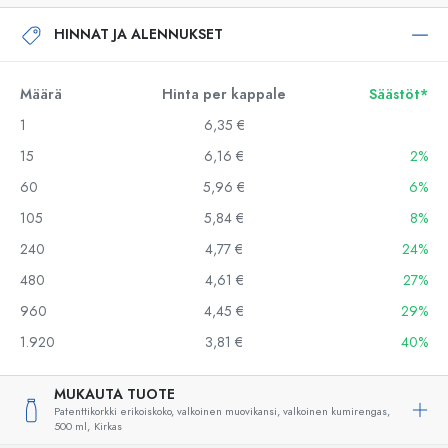
HINNAT JA ALENNUKSET
Määrä
Hinta per kappale
Säästöt*
1
6,35 €
15
6,16 €
2%
60
5,96 €
6%
105
5,84 €
8%
240
4,77 €
24%
480
4,61 €
27%
960
4,45 €
29%
1.920
3,81 €
40%
MUKAUTA TUOTE
Patenttikorkki erikoiskoko, valkoinen muovikansi, valkoinen kumirengas,
500 ml,
Kirkas