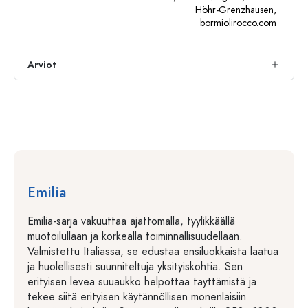
Höhr-Grenzhausen,
bormiolirocco.com
Arviot
Emilia
Emilia-sarja vakuuttaa ajattomalla, tyylikkäällä
muotoilullaan ja korkealla toiminnallisuudellaan.
Valmistettu Italiassa, se edustaa ensiluokkaista laatua
ja huolellisesti suunniteltuja yksityiskohtia. Sen
erityisen leveä suuaukko helpottaa täyttämistä ja
tekee siitä erityisen käytännöllisen monenlaisiin