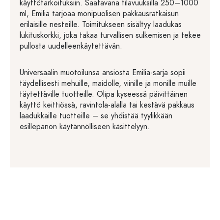
käyttötarkoituksiin. Saatavana tilavuuksilla 250–1000
ml, Emilia tarjoaa monipuolisen pakkausratkaisun
erilaisille nesteille. Toimitukseen sisältyy laadukas
lukituskorkki, joka takaa turvallisen sulkemisen ja tekee
pullosta uudelleenkäytettävän.
Universaalin muotoilunsa ansiosta Emilia-sarja sopii
täydellisesti mehuille, maidolle, viinille ja monille muille
täytettäville tuotteille. Olipa kyseessä päivittäinen
käyttö keittiössä, ravintola-alalla tai kestävä pakkaus
laadukkaille tuotteille – se yhdistää tyylikkään
esillepanon käytännölliseen käsittelyyn.