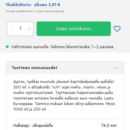
Yksikköhinta:
alkaen 3,81 €
Hinnat sisältävät alv:n, ilman toimituskuluja
Lisää ostoskoriin
Välittömästi saatavilla.
Valmiina lähetettäväksi
: 1–2 päivässä
Tuotteen ominaisuudet
Ajaton, tyylikäs muotoilu yleisesti käyttökelpoiselle pullolle!
500 ml: n silityskorkki 'tutti' sopii mehu-, maito-, viiniin ja
muihin täyttötuotteisiin. Täyttämisen helpottamiseksi pullo
toimitetaan erityisen leveällä aukkoon suun reunalla. Laatu
Euroopassa. Toimitus mukaan lukien silitys sulkeminen. Myös
1000 ml ja 250 ml.
Halkaisija - ulkopuolella
74,5
mm