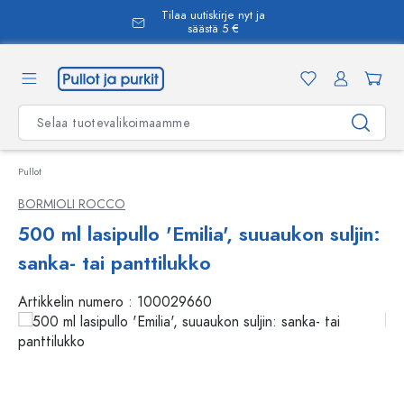
Tilaa uutiskirje nyt ja
äsisältöön
säästä 5 €
Pullot
BORMIOLI ROCCO
500 ml lasipullo 'Emilia', suuaukon suljin:
sanka- tai panttilukko
Artikkelin numero :
100029660