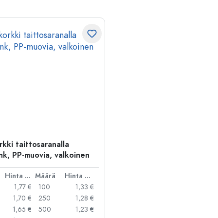
kki taittosaranalla
nk, PP-muovia, valkoinen
Hinta per kpl
Määrä
Hinta per kpl
1,77 €
100
1,33 €
1,70 €
250
1,28 €
1,65 €
500
1,23 €