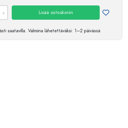
Lisää ostoskoriin
sti saatavilla.
Valmiina lähetettäväksi
: 1–2 päivässä