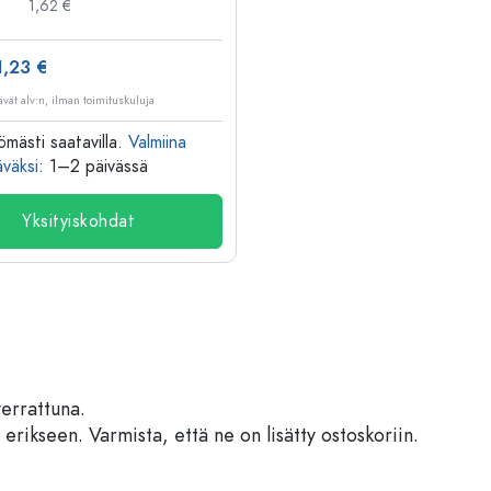
1,62 €
1,23 €
ävät alv:n, ilman toimituskuluja
ömästi saatavilla.
Valmiina
äväksi
: 1–2 päivässä
Yksityiskohdat
verrattuna.
 erikseen. Varmista, että ne on lisätty ostoskoriin.