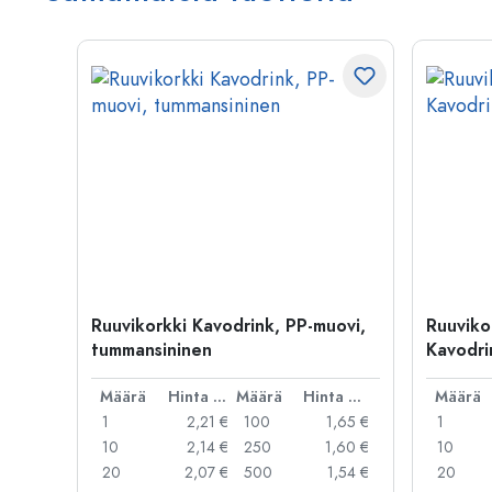
Ruuvikorkki Kavodrink, PP-muovi,
Ruuvikor
tummansininen
Kavodri
Määrä
Hinta per kpl
Määrä
Hinta per kpl
Määrä
1
2,21 €
100
1,65 €
1
10
2,14 €
250
1,60 €
10
20
2,07 €
500
1,54 €
20