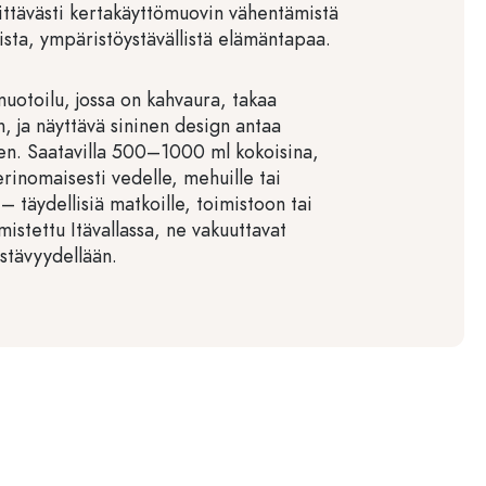
ittävästi kertakäyttömuovin vähentämistä
oista, ympäristöystävällistä elämäntapaa.
otoilu, jossa on kahvaura, takaa
, ja näyttävä sininen design antaa
n. Saatavilla 500–1000 ml kokoisina,
erinomaisesti vedelle, mehuille tai
 – täydellisiä matkoille, toimistoon tai
mistettu Itävallassa, ne vakuuttavat
estävyydellään.