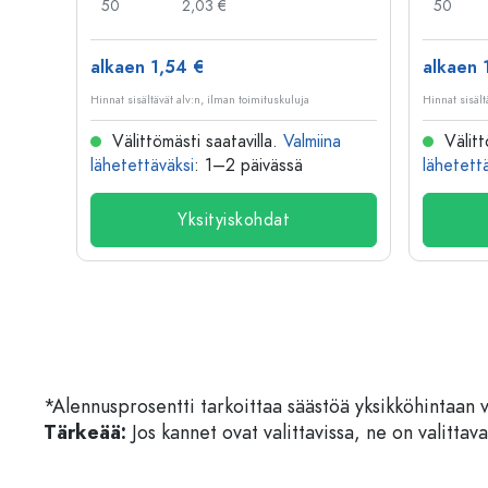
50
2,03 €
50
alkaen 1,54 €
alkaen 
Hinnat sisältävät alv:n, ilman toimituskuluja
Hinnat sisält
Välittömästi saatavilla.
Valmiina
Välitt
lähetettäväksi
: 1–2 päivässä
lähetett
Yksityiskohdat
*Alennusprosentti tarkoittaa säästöä yksikköhintaan 
Tärkeää:
Jos kannet ovat valittavissa, ne on valittava