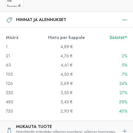
HINNAT JA ALENNUKSET
Määrä
Hinta per kappale
Säästöt*
1
4,89 €
21
4,76 €
2%
63
4,61 €
5%
105
4,50 €
7%
126
3,69 €
24%
252
3,55 €
27%
483
3,43 €
29%
720
2,93 €
40%
MUKAUTA TUOTE
Patenttikorkki erikoiskoko, valkoinen muovikansi, valkoinen kumirengas,