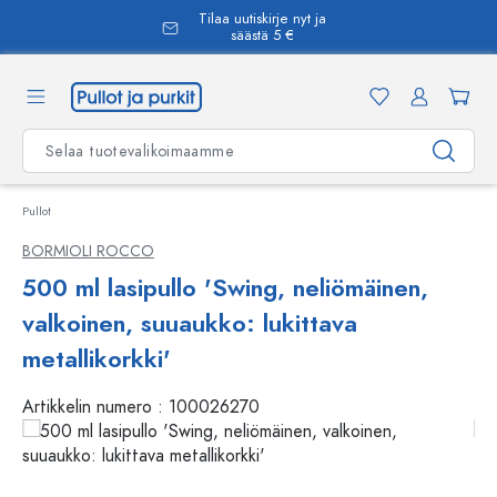
Tilaa uutiskirje nyt ja
äsisältöön
säästä 5 €
Pullot
BORMIOLI ROCCO
500 ml lasipullo 'Swing, neliömäinen,
valkoinen, suuaukko: lukittava
metallikorkki'
Artikkelin numero :
100026270