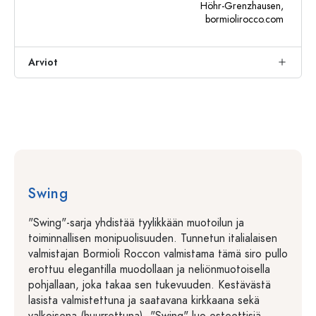
Höhr-Grenzhausen,
bormiolirocco.com
Arviot
Swing
"Swing"-sarja yhdistää tyylikkään muotoilun ja
toiminnallisen monipuolisuuden. Tunnetun italialaisen
valmistajan Bormioli Roccon valmistama tämä siro pullo
erottuu elegantilla muodollaan ja neliönmuotoisella
pohjallaan, joka takaa sen tukevuuden. Kestävästä
lasista valmistettuna ja saatavana kirkkaana sekä