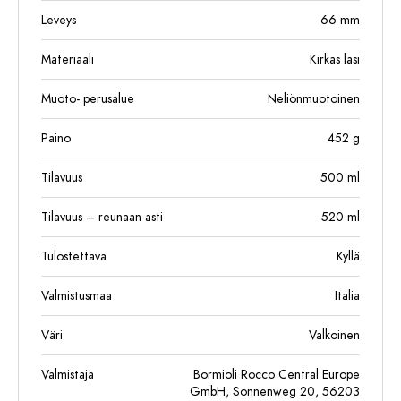
Leveys
66
mm
Materiaali
Kirkas lasi
Muoto- perusalue
Neliönmuotoinen
Paino
452
g
Tilavuus
500
ml
Tilavuus – reunaan asti
520
ml
Tulostettava
Kyllä
Valmistusmaa
Italia
Väri
Valkoinen
Valmistaja
Bormioli Rocco Central Europe
GmbH, Sonnenweg 20, 56203