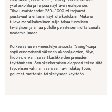
valkoisena (huurrettuna), "Swing" luo esteettisiä
yksityiskohtia ja tarjoaa näyttävän esillepanon.
Tilavuusvaihtoehdot 250–1000 ml tarjoavat
joustavuutta erilaisiin käyttötarkoituksiin. Mukana
tuleva metallikahvallinen suljin takaa turvallisen
tiivistyksen ja antaa pullolle perinteisen mutta samalla
modernin ilmeen.
Korkealaatuisen viimeistelyn ansiosta "Swing"-sarja
sopii erinomaisesti väkevien alkoholijuomien, öljyn,
liköörin, etikan, salaattikastikkeiden ja muiden
täyttämiseen. Sen yksinkertainen eleganssi tekee siitä
täydellisen valinnan vaativaan ravintolakäyttöön,
gourmet-tuotteisiin tai yksityiseen käyttöön.