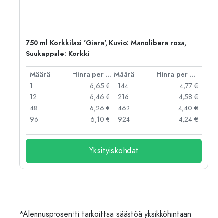
ko:
750 ml Korkkilasi 'Giara', Kuvio: Manolibera rosa,
Suukappale: Korkki
er kpl
Määrä
Hinta per kpl
Määrä
Hinta per kpl
 €
1
6,65 €
144
4,77 €
 €
12
6,46 €
216
4,58 €
 €
48
6,26 €
462
4,40 €
 €
96
6,10 €
924
4,24 €
Yksityiskohdat
*Alennusprosentti tarkoittaa säästöä yksikköhintaan