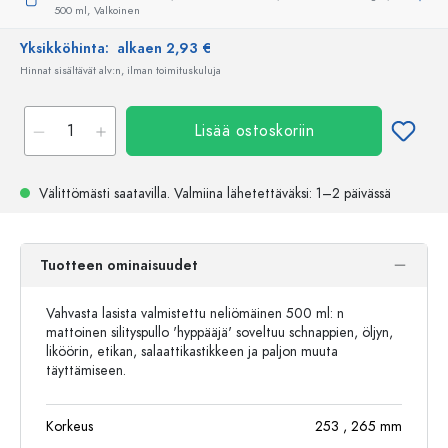
500 ml,
Valkoinen
Yksikköhinta:
alkaen 2,93 €
Hinnat sisältävät alv:n, ilman toimituskuluja
Lisää ostoskoriin
Välittömästi saatavilla.
Valmiina lähetettäväksi
: 1–2 päivässä
Tuotteen ominaisuudet
Vahvasta lasista valmistettu neliömäinen 500 ml: n
mattoinen silityspullo 'hyppääjä' soveltuu schnappien, öljyn,
liköörin, etikan, salaattikastikkeen ja paljon muuta
täyttämiseen.
Korkeus
253
, 265
mm