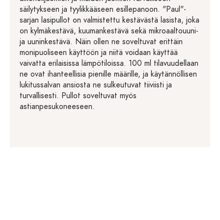
säilytykseen ja tyylikkääseen esillepanoon. "Paul"-
sarjan lasipullot on valmistettu kestävästä lasista, joka
on kylmäkestävä, kuumankestävä sekä mikroaaltouuni-
ja uuninkestävä. Näin ollen ne soveltuvat erittäin
monipuoliseen käyttöön ja niitä voidaan käyttää
vaivatta erilaisissa lämpötiloissa. 100 ml tilavuudellaan
ne ovat ihanteellisia pienille määrille, ja käytännöllisen
lukitussalvan ansiosta ne sulkeutuvat tiiviisti ja
turvallisesti. Pullot soveltuvat myös
astianpesukoneeseen.