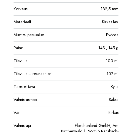
Korkeus
132,5
mm
Materiaali
Kirkas lasi
Muoto- perusalue
Pyöreä
Paino
143
, 145
g
Tilavuus
100
ml
Tilavuus – reunaan asti
107
ml
Tulostettava
Kyllä
Valmistusmaa
Saksa
Väri
Kirkas
Valmistaja
Flaschenland GmbH, Am
Kirchenwald 1, 56235 Ransbach-