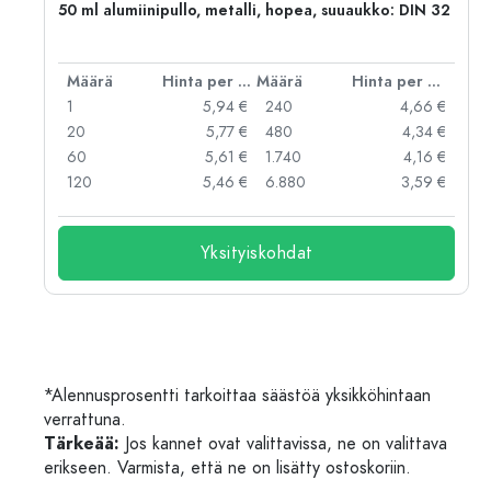
50 ml alumiinipullo, metalli, hopea, suuaukko: DIN 32
er kpl
Määrä
Hinta per kpl
Määrä
Hinta per kpl
 €
1
5,94 €
240
4,66 €
 €
20
5,77 €
480
4,34 €
 €
60
5,61 €
1.740
4,16 €
 €
120
5,46 €
6.880
3,59 €
Yksityiskohdat
*Alennusprosentti tarkoittaa säästöä yksikköhintaan
verrattuna.
Tärkeää:
Jos kannet ovat valittavissa, ne on valittava
erikseen. Varmista, että ne on lisätty ostoskoriin.