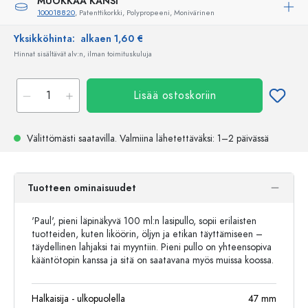
MUOKKAA KANSI
100018820
, Patenttikorkki, Polypropeeni, Monivärinen
Yksikköhinta:
alkaen 1,60 €
Hinnat sisältävät alv:n, ilman toimituskuluja
Lisää ostoskoriin
Välittömästi saatavilla.
Valmiina lähetettäväksi
: 1–2 päivässä
Tuotteen ominaisuudet
'Paul', pieni läpinäkyvä 100 ml:n lasipullo, sopii erilaisten
tuotteiden, kuten liköörin, öljyn ja etikan täyttämiseen –
täydellinen lahjaksi tai myyntiin. Pieni pullo on yhteensopiva
kääntötopin kanssa ja sitä on saatavana myös muissa koossa.
Halkaisija - ulkopuolella
47
mm