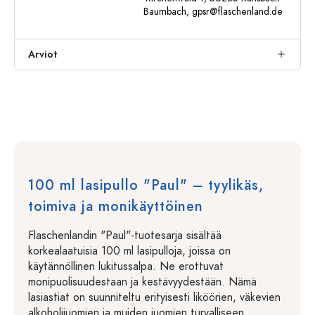
Baumbach,
gpsr@flaschenland.de
Arviot
100 ml lasipullo "Paul" – tyylikäs,
toimiva ja monikäyttöinen
Flaschenlandin "Paul"-tuotesarja sisältää
korkealaatuisia 100 ml lasipulloja, joissa on
käytännöllinen lukitussalpa. Ne erottuvat
monipuolisuudestaan ja kestävyydestään. Nämä
lasiastiat on suunniteltu erityisesti liköörien, väkevien
alkoholijuomien ja muiden juomien turvalliseen