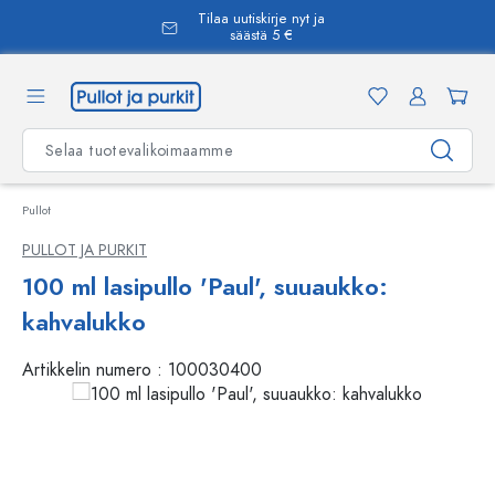
Tilaa uutiskirje nyt ja
äsisältöön
säästä 5 €
Pullot
PULLOT JA PURKIT
100 ml lasipullo 'Paul', suuaukko:
kahvalukko
Artikkelin numero :
100030400