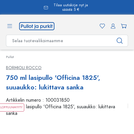
Tilaa uutiskirje nyt ja
äsisältöön
säästä 5 €
Pullot
BORMIOLI ROCCO
750 ml lasipullo 'Officina 1825',
suuaukko: lukittava sanka
Artikkelin numero :
100031850
LOPPUUNMYYTY