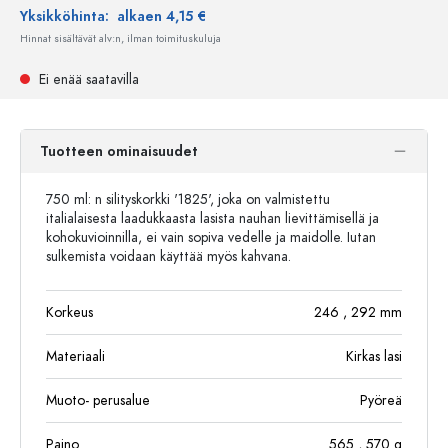
Yksikköhinta:
alkaen 4,15 €
Hinnat sisältävät alv:n, ilman toimituskuluja
Ei enää saatavilla
Tuotteen ominaisuudet
750 ml: n silityskorkki '1825', joka on valmistettu
italialaisesta laadukkaasta lasista nauhan lievittämisellä ja
kohokuvioinnilla, ei vain sopiva vedelle ja maidolle. Iutan
sulkemista voidaan käyttää myös kahvana.
Korkeus
246
, 292
mm
Materiaali
Kirkas lasi
Muoto- perusalue
Pyöreä
Paino
565
, 570
g