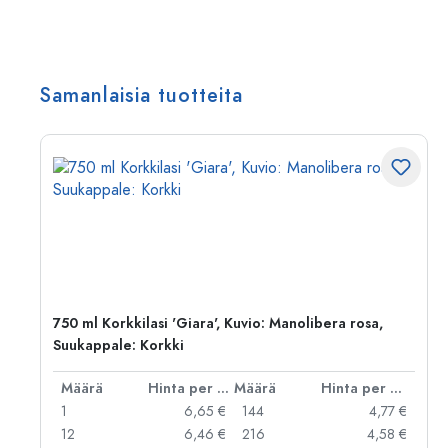
Samanlaisia tuotteita
750 ml Korkkilasi 'Giara', Kuvio: Manolibera rosa,
Suukappale: Korkki
er kpl
Määrä
Hinta per kpl
Määrä
Hinta per kpl
 €
1
6,65 €
144
4,77 €
 €
12
6,46 €
216
4,58 €