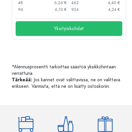
 €
48
6,26 €
462
4,40 €
 €
96
6,10 €
924
4,24 €
Yksityiskohdat
*Alennusprosentti tarkoittaa säästöä yksikköhintaan
verrattuna.
Tärkeää:
Jos kannet ovat valittavissa, ne on valittava
erikseen. Varmista, että ne on lisätty ostoskoriin.