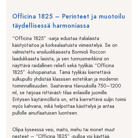
Officina 1825 – Perinteet ja muotoilu
täydellisessä harmoniassa
“Officina 1825” -sarja edustaa italialaista
käsityötaitoa ja korkealaatuista viimeistelyä. Se on
valmistettu ensiluokkaisesta Bormioli Roccon
laadukkaasta lasista, ja sen tunnusmerkkinä on
näyttävä raidallinen reliefi sekä tyylikäs “Officina
1825” -kohopainatus. Tämä tyylikäs kierrettävä
sulkupullo yhdistää klassisen estetiikan ja modernin
toiminnallisuuden. Saatavana tilavuuksilla 750–1200
ml, se tarjoaa riittävästi tilaa erilaisille juomille.
Erityisen käytännöllistä on, että kierrettävä suljin toimii
myös kahvana, mikä helpottaa käsittelyä ja antaa
pullolle ainutlaatuisen luonteen.
Olipa kyseessä vesi, maito, mehu tai monet muut
nesteet – “Officina 1825” -pulloa voi käyttää