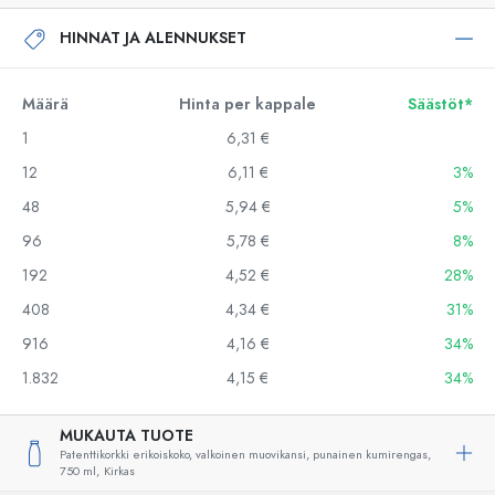
HINNAT JA ALENNUKSET
Määrä
Hinta per kappale
Säästöt*
1
6,31 €
12
6,11 €
3%
48
5,94 €
5%
96
5,78 €
8%
192
4,52 €
28%
408
4,34 €
31%
916
4,16 €
34%
1.832
4,15 €
34%
MUKAUTA TUOTE
Patenttikorkki erikoiskoko, valkoinen muovikansi, punainen kumirengas,
750 ml,
Kirkas