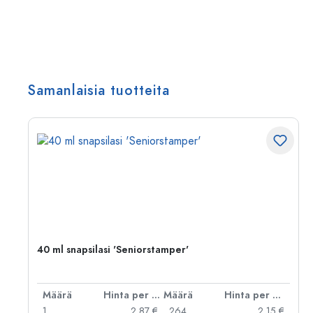
Samanlaisia tuotteita
40 ml snapsilasi 'Seniorstamper'
er kpl
Määrä
Hinta per kpl
Määrä
Hinta per kpl
 €
1
2,87 €
264
2,15 €