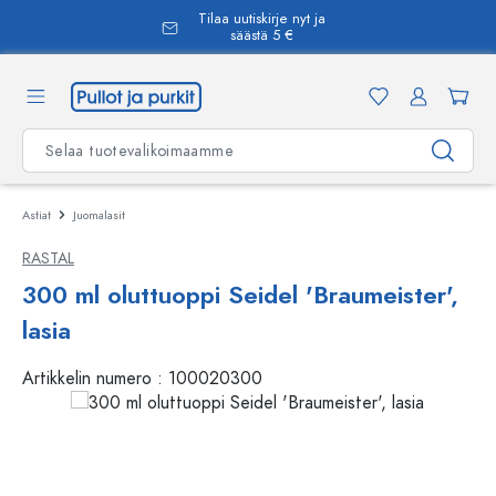
Tilaa uutiskirje nyt ja
äsisältöön
säästä 5 €
Astiat
Juomalasit
RASTAL
300 ml oluttuoppi Seidel 'Braumeister',
lasia
Artikkelin numero :
100020300