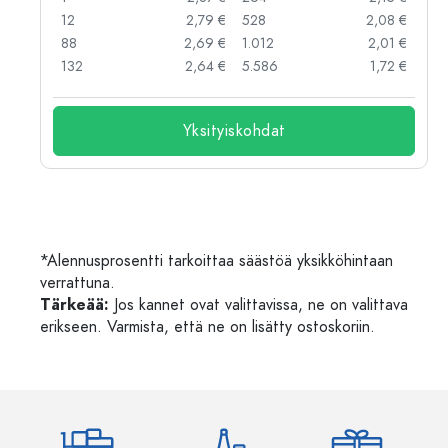
 €
12
2,79 €
528
2,08 €
 €
88
2,69 €
1.012
2,01 €
132
2,64 €
5.586
1,72 €
Yksityiskohdat
*Alennusprosentti tarkoittaa säästöä yksikköhintaan
verrattuna.
Tärkeää:
Jos kannet ovat valittavissa, ne on valittava
erikseen. Varmista, että ne on lisätty ostoskoriin.