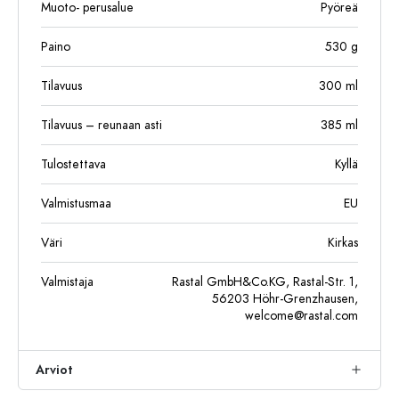
Muoto- perusalue
Pyöreä
Paino
530
g
Tilavuus
300
ml
Tilavuus – reunaan asti
385
ml
Tulostettava
Kyllä
Valmistusmaa
EU
Väri
Kirkas
Valmistaja
Rastal GmbH&Co.KG, Rastal-Str. 1,
56203 Höhr-Grenzhausen,
welcome@rastal.com
Arviot