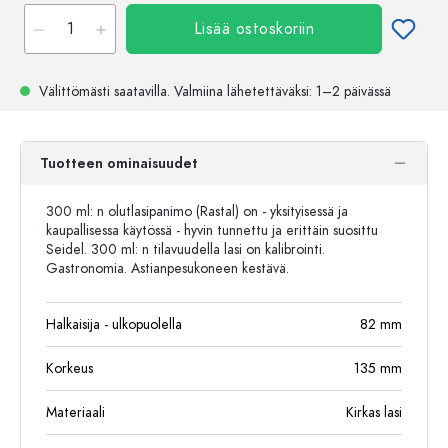
Lisää ostoskoriin
Välittömästi saatavilla.
Valmiina lähetettäväksi
: 1–2 päivässä
Tuotteen ominaisuudet
300 ml: n olutlasipanimo (Rastal) on - yksityisessä ja
kaupallisessa käytössä - hyvin tunnettu ja erittäin suosittu
Seidel. 300 ml: n tilavuudella lasi on kalibrointi.
Gastronomia. Astianpesukoneen kestävä.
Halkaisija - ulkopuolella
82
mm
Korkeus
135
mm
Materiaali
Kirkas lasi