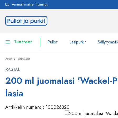
Ammattimainen toimitus
akuun
Siirry päänavigointiin
Tuotteet
Pullot
Lasipurkit
Säilytysasti
Astiat
Juomalasit
Pullot
Näytä kaikki Pullot
RASTAL
Lasipurkit
Pullot tuotemerkin mukaan
200 ml juomalasi 'Wackel-Pi
WECK-Lasipullot
Säilytysastiat
lasia
Astiat
Pullot toiminnon mukaan
Artikkelin numero :
100026320
Pipettipullot
Kosmetiikka-astiat
Patenttikorkkipullot