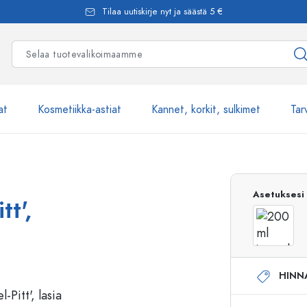
Tilaa uutiskirje nyt ja säästä 5 €
at
Kosmetiikka-astiat
Kannet, korkit, sulkimet
Tar
Yli 2500 tuot
Asetuksesi
tt',
Estal-Lasipullot
HINN
Pumppupullot
Airless-pumppupullot
Spraypullot
Roll-on-pullot