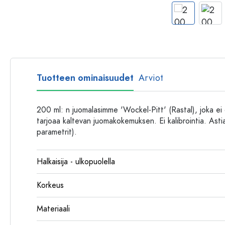
Muovipullot
Tuotteen ominaisuudet
Arviot
200 ml: n juomalasimme 'Wockel-Pitt' (Rastal), joka ei o
tarjoaa kaltevan juomakokemuksen. Ei kalibrointia. Ast
parametrit).
Halkaisija - ulkopuolella
Korkeus
Materiaali