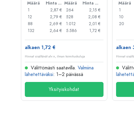
Määrä
Hinta per kpl
Määrä
Hinta per kpl
Määrä
1
2,87 €
264
2,15 €
1
12
2,79 €
528
2,08 €
10
88
2,69 €
1.012
2,01 €
20
132
2,64 €
5.586
1,72 €
alkaen 1,72 €
alkaen 
Hinnat sisältävät alv:n, ilman toimituskuluja
Hinnat sisält
Välittömästi saatavilla.
Valmiina
Välitt
lähetettäväksi
: 1–2 päivässä
lähetett
Yksityiskohdat