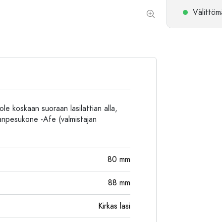
Alumiinipullot
Välittömä
le koskaan suoraan lasilattian alla,
ianpesukone -Afe (valmistajan
80
mm
88
mm
Kirkas lasi