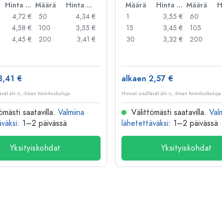
Hinta per kpl
Määrä
Hinta per kpl
Määrä
Hinta per kpl
Määrä
4,72 €
50
4,34 €
1
3,55 €
60
4,58 €
100
3,55 €
15
3,45 €
105
4,45 €
200
3,41 €
30
3,32 €
200
3,41 €
alkaen 2,57 €
ävät alv:n, ilman toimituskuluja
Hinnat sisältävät alv:n, ilman toimituskuluja
ömästi saatavilla.
Valmiina
Välittömästi saatavilla.
Val
äväksi
: 1–2 päivässä
lähetettäväksi
: 1–2 päivässä
Yksityiskohdat
Yksityiskohdat