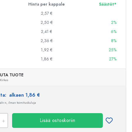
Hinta per kappale
Säästöt*
2,57 €
2,50 €
2%
2,41 €
6%
2,36 €
8%
1,92 €
25%
1,86 €
27%
UTA TUOTE
Kirkas
nta:
alkaen 1,86 €
 alv:n, ilman toimituskuluja
Esimerkillinen edustus
Lisää ostoskoriin