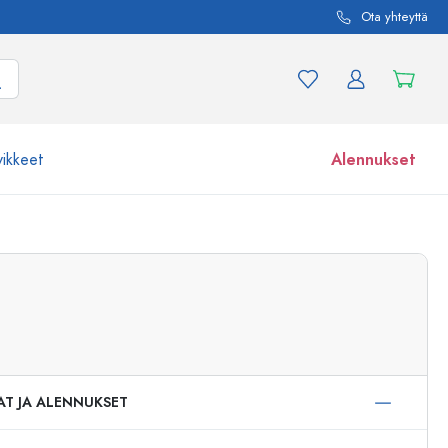
Ota yhteyttä
vikkeet
Alennukset
etta ja tuotevariaatiota
Lasipurkit
Tutustu nyt
Osta nyt
AT JA ALENNUKSET