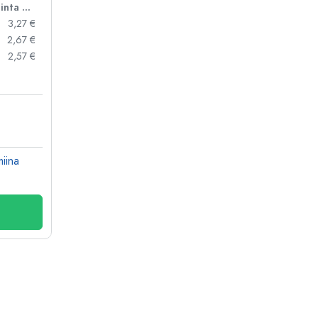
Hinta per kpl
3,27 €
2,67 €
2,57 €
miina