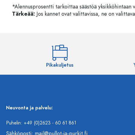
*Alennusprosentti tarkoittaa säästöä yksikköhintaan 
Tärkeää:
Jos kannet ovat valittavissa, ne on valittava
Pikakuljetus
Neuvonta ja palvelu:
Puhelin: +49 (0)2623 - 60 61 861
Sähköposti:
mail@pullot-ja-purkit.fi