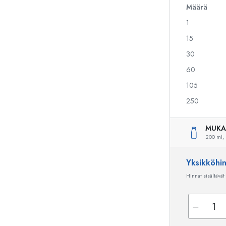
Määrä
1
Alkoholipullot
Puristuspullot
15
Likööripullot
Säilytyspullot
30
Mehupullot
Kuviopainetut pullot
60
Parfyymipullot
Ginipullot
Kynsilakkapullot
Joulupullot
105
Minipullot
Koristeelliset pullot
250
MUKA
200 ml,
Erikoismuotoiset pullot
Sylinteripullot
Pyöreäkauluspullot
Käymisastiat
Yksikköhi
Taskumatit
Hinnat sisältävät
Leveäkaulaiset pullot
Keraamiset pullot