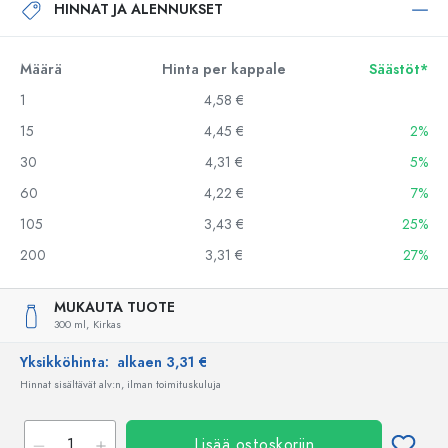
HINNAT JA ALENNUKSET
Määrä
Hinta per kappale
Säästöt*
1
4,58 €
15
4,45 €
2%
30
4,31 €
5%
60
4,22 €
7%
105
3,43 €
25%
200
3,31 €
27%
MUKAUTA TUOTE
300 ml,
Kirkas
Yksikköhinta:
alkaen 3,31 €
Hinnat sisältävät alv:n, ilman toimituskuluja
Lisää ostoskoriin