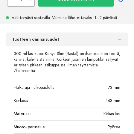
Välittömästi saatavilla.
Valmiina lähetettäväksi
: 1–2 päivässä
Tuotteen ominaisuudet
300 ml lasi kuppi Kenya Slim (Rastal) on ihanteellinen teetä,
kahvia, kahvilaista viiniä. Korkeat juomien lämpötilat säilyvät
erityisen pitkään lasikuppeissa. Ilman täyttämistä
/kalibrointia.
Halkaisija - ulkopuolella
72
mm
Korkeus
143
mm
Materiaali
Kirkas lasi
Muoto- perusalue
Pyöreä