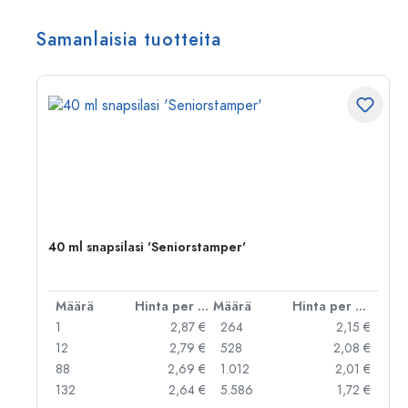
Samanlaisia tuotteita
40 ml snapsilasi 'Seniorstamper'
er kpl
Määrä
Hinta per kpl
Määrä
Hinta per kpl
 €
1
2,87 €
264
2,15 €
 €
12
2,79 €
528
2,08 €
 €
88
2,69 €
1.012
2,01 €
132
2,64 €
5.586
1,72 €