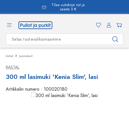
Tilaa uutiskirje nyt ja
äsisältöön
säästä 5 €
Astiat
Juomalasit
RASTAL
300 ml lasimuki 'Kenia Slim', lasi
Artikkelin numero :
100020180