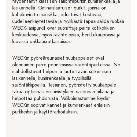
täydentänyt klassisen säilöntäpurkin kumirenkaalla ja
lasikannella. Ominaislaatuiset purkit, joissa on
kohokuvioitu mansikka, edustavat kestävää,
uudelleenkäytettävää ja tyylikästä tapaa säilöä ruokaa.
WECK-lasipurkit ovat suosittuja paitsi kotikokkien
keskuudessa, myös ravintoloissa, herkkukaupoissa ja
luovissa pakkausratkaisuissa.
WECKin pyöreäreunaiset suukappaleet ovat
olennainen piirre perinteisissä säilöntäpurkeissa. Ne
mahdollistavat helpon ja luotettavan sulkemisen
lasikannella, kumirenkaalla ja tyypillisillä
säilöntäklipseillä. Tasainen, pyöristetty suukappale
takaa optimaalisen tiivistyksen säilönnän aikana ja
helpottaa puhdistusta. Valikoimastamme löydät
WECKin sopivat kannet ja kumirenkaat erilaisiin
purkkeihin ja käyttötarkoituksiin.