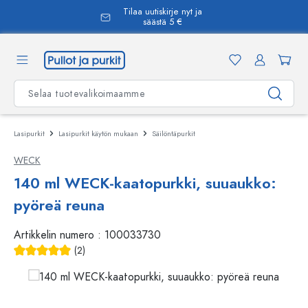
Tilaa uutiskirje nyt ja
äsisältöön
säästä 5 €
Lasipurkit
Lasipurkit käytön mukaan
Säilöntäpurkit
WECK
140 ml WECK-kaatopurkki, suuaukko:
pyöreä reuna
Artikkelin numero :
100033730
(2)
Keskimääräinen arvosana 5 5 tähdestä