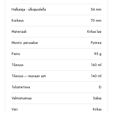
Halkaisija - ulkopuolella
54
mm
Korkeus
70
mm
Materiaali
Kirkas lasi
Muoto- perusalue
Pyöreä
Paino
95
g
Tilavuus
140
ml
Tilavuus – reunaan asti
140
ml
Tulostettava
Ei
Valmistusmaa
Saksa
Väri
Kirkas