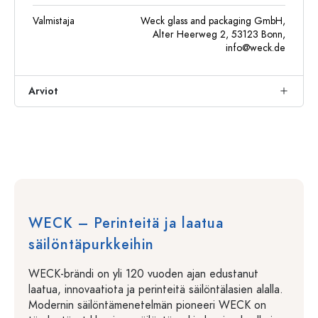
Valmistaja
Weck glass and packaging GmbH,
Alter Heerweg 2, 53123 Bonn,
info@weck.de
Arviot
WECK – Perinteitä ja laatua
säilöntäpurkkeihin
WECK-brändi on yli 120 vuoden ajan edustanut
laatua, innovaatiota ja perinteitä säilöntälasien alalla.
Modernin säilöntämenetelmän pioneeri WECK on