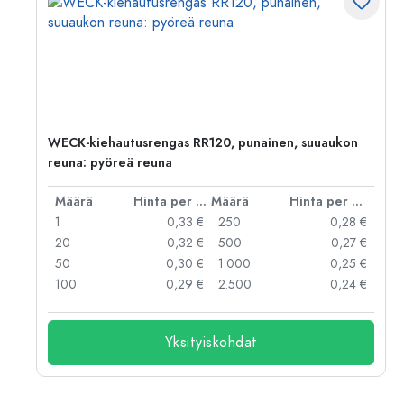
WECK-kiehautusrengas RR120, punainen, suuaukon
reuna: pyöreä reuna
er kpl
Määrä
Hinta per kpl
Määrä
Hinta per kpl
 €
1
0,33 €
250
0,28 €
 €
20
0,32 €
500
0,27 €
 €
50
0,30 €
1.000
0,25 €
 €
100
0,29 €
2.500
0,24 €
Yksityiskohdat