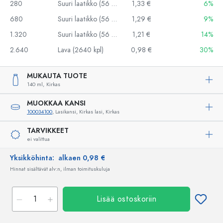
280
Suuri laatikko (56 kpl)
1,33 €
6%
680
Suuri laatikko (56 kpl)
1,29 €
9%
1.320
Suuri laatikko (56 kpl)
1,21 €
14%
2.640
Lava (2640 kpl)
0,98 €
30%
MUKAUTA TUOTE
140 ml,
Kirkas
MUOKKAA KANSI
100034100
, Lasikansi, Kirkas lasi, Kirkas
TARVIKKEET
ei valittua
Yksikköhinta:
alkaen 0,98 €
Hinnat sisältävät alv:n, ilman toimituskuluja
Lisää ostoskoriin