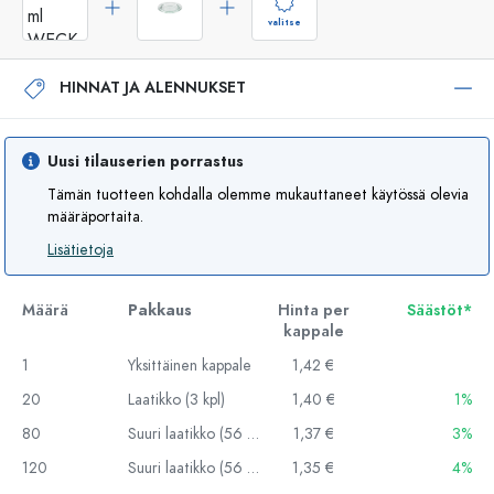
valitse
HINNAT JA ALENNUKSET
Uusi tilauserien porrastus
Tämän tuotteen kohdalla olemme mukauttaneet käytössä olevia
määräportaita.
Lisätietoja
Määrä
Pakkaus
Hinta per
Säästöt*
kappale
1
Yksittäinen kappale
1,42 €
20
Laatikko (3 kpl)
1,40 €
1%
80
Suuri laatikko (56 kpl)
1,37 €
3%
120
Suuri laatikko (56 kpl)
1,35 €
4%