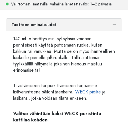
Välittömästi saatavilla.
Valmiina lähetettäväksi
: 1–2 päivässä
Tuotteen ominaisuudet
140 ml: n herätys mini-syksylasia voidaan
perinteisesti käyttää putoamaan ruokia, kuten
kakkua tai vanukkaa. Mutta se on myös ihanteellinen
lusikoille pienelle jälkiruokalle. Tällä ajattoman
tyylikkäällä näkymällä jokainen hienous maistuu
erinomaiselta!
Tiivistämiseen tai purkittamiseen tarjoamme
lisävarusteena säilöntärenkaita,
WECK pidike
ja
lasikansi, jotka voidaan tilata erikseen.
Valitse vähintään kaksi WECK-puristinta
kattilaa kohden.