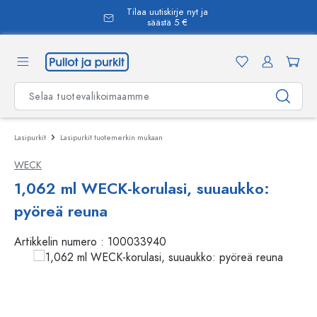
Tilaa uutiskirje nyt ja
äsisältöön
säästä 5 €
Lasipurkit
Lasipurkit tuotemerkin mukaan
WECK
1,062 ml WECK-korulasi, suuaukko:
pyöreä reuna
Artikkelin numero :
100033940