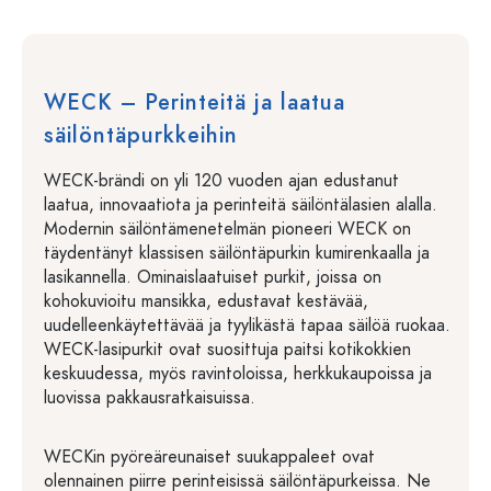
WECK – Perinteitä ja laatua
säilöntäpurkkeihin
WECK-brändi on yli 120 vuoden ajan edustanut
laatua, innovaatiota ja perinteitä säilöntälasien alalla.
Modernin säilöntämenetelmän pioneeri WECK on
täydentänyt klassisen säilöntäpurkin kumirenkaalla ja
lasikannella. Ominaislaatuiset purkit, joissa on
kohokuvioitu mansikka, edustavat kestävää,
uudelleenkäytettävää ja tyylikästä tapaa säilöä ruokaa.
WECK-lasipurkit ovat suosittuja paitsi kotikokkien
keskuudessa, myös ravintoloissa, herkkukaupoissa ja
luovissa pakkausratkaisuissa.
WECKin pyöreäreunaiset suukappaleet ovat
olennainen piirre perinteisissä säilöntäpurkeissa. Ne