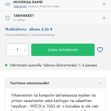
MUOKKAA KANSI
100034120
, Lasikansi, Kirkas lasi, Kirkas
TARVIKKEET
ei valittua
Yksikköhinta:
alkaen 2,26 €
Hinnat sisältävät alv:n, ilman toimituskuluja
Lisää ostoskoriin
Välittömästi saatavilla.
Valmiina lähetettäväksi
: 1–2 päivässä
Tuotteen ominaisuudet
Vihannesten tai kompotin laittamisessa myslien tai
yrttien varastointiin sekä keittojen tai salaattien
tarjoiluun - WECK:in 1062 ml: n korualasi ei ole vain