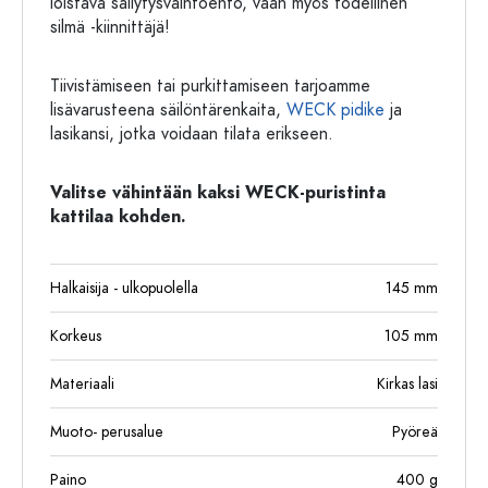
loistava säilytysvaihtoehto, vaan myös todellinen
silmä -kiinnittäjä!
Tiivistämiseen tai purkittamiseen tarjoamme
lisävarusteena säilöntärenkaita,
WECK pidike
ja
lasikansi, jotka voidaan tilata erikseen.
Valitse vähintään kaksi WECK-puristinta
kattilaa kohden.
Halkaisija - ulkopuolella
145
mm
Korkeus
105
mm
Materiaali
Kirkas lasi
Muoto- perusalue
Pyöreä
Paino
400
g