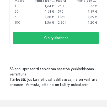
er kpl
Määrä
Hinta per kpl
Määrä
Hinta per kpl
 €
1
1,64 €
250
1,55 €
 €
20
1,61 €
576
1,49 €
 €
50
1,58 €
1.152
1,39 €
 €
100
1,56 €
2.304
1,20 €
Yksityiskohdat
*Alennusprosentti tarkoittaa säästöä yksikköhintaan
verrattuna.
Tärkeää:
Jos kannet ovat valittavissa, ne on valittava
erikseen. Varmista, että ne on lisätty ostoskoriin.