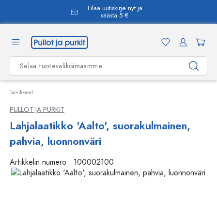
Tilaa uutiskirje nyt ja
äsisältöön
säästä 5 €
Tarvikkeet
PULLOT JA PURKIT
Lahjalaatikko 'Aalto', suorakulmainen,
pahvia, luonnonväri
Artikkelin numero :
100002100