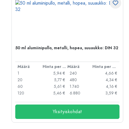
,
50 ml alumiinipullo, metalli, hopea, suuaukko: DIN 32
er kpl
Määrä
Hinta per kpl
Määrä
Hinta per kpl
 €
1
5,94 €
240
4,66 €
 €
20
5,77 €
480
4,34 €
 €
60
5,61 €
1.740
4,16 €
 €
120
5,46 €
6.880
3,59 €
Yksityiskohdat