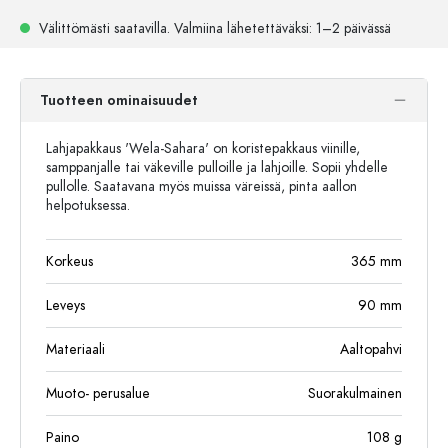
Välittömästi saatavilla.
Valmiina lähetettäväksi
: 1–2 päivässä
Tuotteen ominaisuudet
Lahjapakkaus 'Wela-Sahara' on koristepakkaus viinille,
samppanjalle tai väkeville pulloille ja lahjoille. Sopii yhdelle
pullolle. Saatavana myös muissa väreissä, pinta aallon
helpotuksessa.
Korkeus
365
mm
Leveys
90
mm
Materiaali
Aaltopahvi
Muoto- perusalue
Suorakulmainen
Paino
108
g