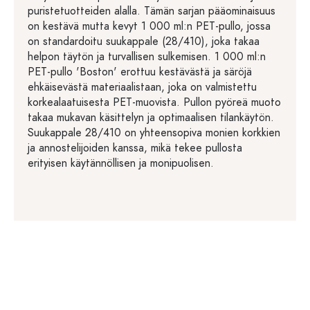
puristetuotteiden alalla. Tämän sarjan pääominaisuus
on kestävä mutta kevyt 1 000 ml:n PET-pullo, jossa
on standardoitu suukappale (28/410), joka takaa
helpon täytön ja turvallisen sulkemisen. 1 000 ml:n
PET-pullo 'Boston' erottuu kestävästä ja säröjä
ehkäisevästä materiaalistaan, joka on valmistettu
korkealaatuisesta PET-muovista. Pullon pyöreä muoto
takaa mukavan käsittelyn ja optimaalisen tilankäytön.
Suukappale 28/410 on yhteensopiva monien korkkien
ja annostelijoiden kanssa, mikä tekee pullosta
erityisen käytännöllisen ja monipuolisen.