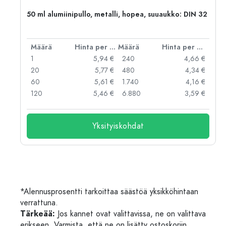
50 ml alumiinipullo, metalli, hopea, suuaukko: DIN 32
er kpl
Määrä
Hinta per kpl
Määrä
Hinta per kpl
 €
1
5,94 €
240
4,66 €
 €
20
5,77 €
480
4,34 €
 €
60
5,61 €
1.740
4,16 €
 €
120
5,46 €
6.880
3,59 €
Yksityiskohdat
*Alennusprosentti tarkoittaa säästöä yksikköhintaan
verrattuna.
Tärkeää:
Jos kannet ovat valittavissa, ne on valittava
erikseen. Varmista, että ne on lisätty ostoskoriin.