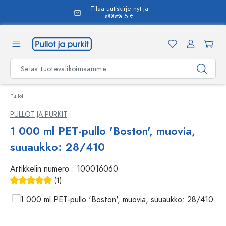
Tilaa uutiskirje nyt ja
äsisältöön
säästä 5 €
Pullot
PULLOT JA PURKIT
1 000 ml PET-pullo 'Boston', muovia,
suuaukko: 28/410
Artikkelin numero :
100016060
(1)
Keskimääräinen arvosana 5 5 tähdestä