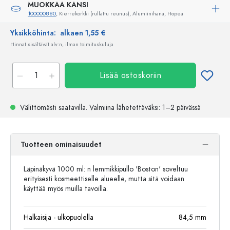
MUOKKAA KANSI
100000880
, Kierrekorkki (rullattu reunus), Alumiinihana, Hopea
Yksikköhinta:
alkaen 1,55 €
Hinnat sisältävät alv:n, ilman toimituskuluja
Lisää ostoskoriin
Välittömästi saatavilla.
Valmiina lähetettäväksi
: 1–2 päivässä
Tuotteen ominaisuudet
Läpinäkyvä 1000 ml: n lemmikkipullo 'Boston' soveltuu
erityisesti kosmeettiselle alueelle, mutta sitä voidaan
käyttää myös muilla tavoilla.
Halkaisija - ulkopuolella
84,5
mm