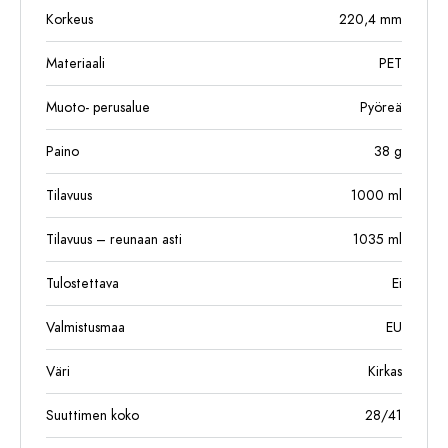
Korkeus
220,4
mm
Materiaali
PET
Muoto- perusalue
Pyöreä
Paino
38
g
Tilavuus
1000
ml
Tilavuus – reunaan asti
1035
ml
Tulostettava
Ei
Valmistusmaa
EU
Väri
Kirkas
Suuttimen koko
28/41