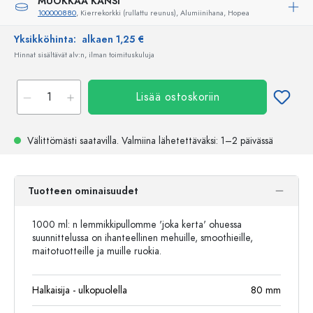
MUOKKAA KANSI
100000880
, Kierrekorkki (rullattu reunus), Alumiinihana, Hopea
Yksikköhinta:
alkaen 1,25 €
Hinnat sisältävät alv:n, ilman toimituskuluja
Lisää ostoskoriin
Välittömästi saatavilla.
Valmiina lähetettäväksi
: 1–2 päivässä
Tuotteen ominaisuudet
1000 ml: n lemmikkipullomme 'joka kerta' ohuessa
suunnittelussa on ihanteellinen mehuille, smoothieille,
maitotuotteille ja muille ruokia.
Halkaisija - ulkopuolella
80
mm