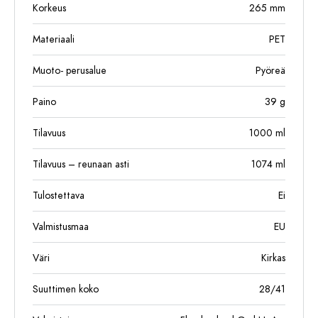
Korkeus
265
mm
Materiaali
PET
Muoto- perusalue
Pyöreä
Paino
39
g
Tilavuus
1000
ml
Tilavuus – reunaan asti
1074
ml
Tulostettava
Ei
Valmistusmaa
EU
Väri
Kirkas
Suuttimen koko
28/41