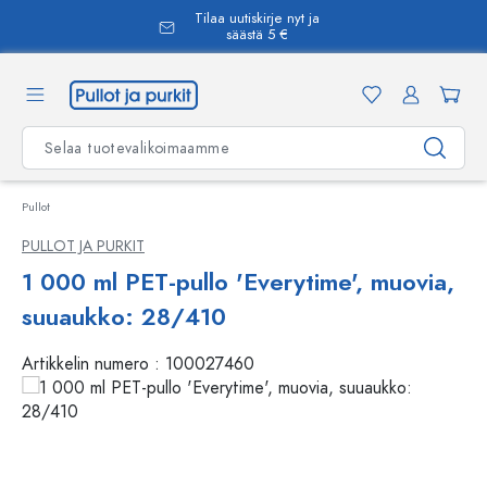
Tilaa uutiskirje nyt ja
äsisältöön
säästä 5 €
Pullot
PULLOT JA PURKIT
1 000 ml PET-pullo 'Everytime', muovia,
suuaukko: 28/410
Artikkelin numero :
100027460