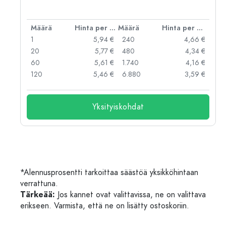
er kpl
Määrä
Hinta per kpl
Määrä
Hinta per kpl
 €
1
5,94 €
240
4,66 €
 €
20
5,77 €
480
4,34 €
 €
60
5,61 €
1.740
4,16 €
 €
120
5,46 €
6.880
3,59 €
Yksityiskohdat
*Alennusprosentti tarkoittaa säästöä yksikköhintaan
verrattuna.
Tärkeää:
Jos kannet ovat valittavissa, ne on valittava
erikseen. Varmista, että ne on lisätty ostoskoriin.