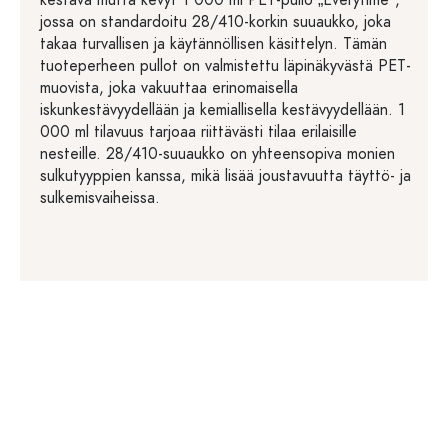
kestävä mutta kevyt 1 000 ml PET-pullo „Everytime“,
jossa on standardoitu 28/410-korkin suuaukko, joka
takaa turvallisen ja käytännöllisen käsittelyn. Tämän
tuoteperheen pullot on valmistettu läpinäkyvästä PET-
muovista, joka vakuuttaa erinomaisella
iskunkestävyydellään ja kemiallisella kestävyydellään. 1
000 ml tilavuus tarjoaa riittävästi tilaa erilaisille
nesteille. 28/410-suuaukko on yhteensopiva monien
sulkutyyppien kanssa, mikä lisää joustavuutta täyttö- ja
sulkemisvaiheissa.