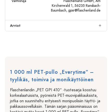
Valmistaja
Flaschenland GmbH, Am
Kirchenwald 1, 56235 Ransbach-
Baumbach,
gpsr@flaschenland.de
Arviot
1 000 ml PET-pullo „Everytime“ –
tyylikäs, toimiva ja monikäyttöinen
Flaschenlandin „PET GPI 410“ -tuotesarja koostuu
korkealaatuisista, pyöreistä PET-muovipakkauksista,
jotka on suunniteltu erityisesti monipuolisiin täyttö- ja
pakkaussovelluksiin. Tämän sarjan pääominaisuus on