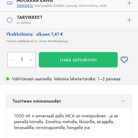
MUOKKAA KANSI
100000810
, Kierrekorkki (rullattu reunus), Alumiinihana, Kulta
TARVIKKEET
ei valittua
Yksikköhinta:
alkaen 1,41 €
Hinnat sisältävät alv:n, ilman toimituskuluja
Lisää ostoskoriin
Välittömästi saatavilla.
Valmiina lähetettäväksi
: 1–2 päivässä
Tuotteen ominaisuudet
1000 ml: n universaali pullo MCA on monipuolinen - ja se
pienellä hinnalla. Soveltuu mehulle, liköörille, siirappille,
limonadille, virvoitusjuomille, hengelle jne.