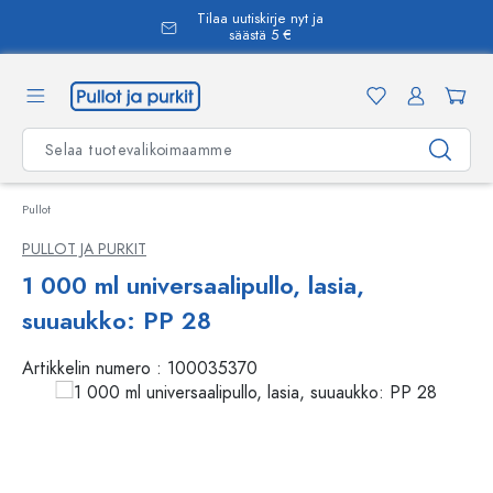
Tilaa uutiskirje nyt ja
äsisältöön
säästä 5 €
Pullot
PULLOT JA PURKIT
1 000 ml universaalipullo, lasia,
suuaukko: PP 28
Artikkelin numero :
100035370