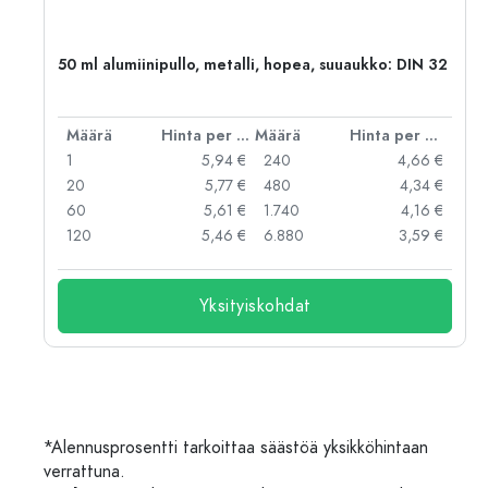
,
50 ml alumiinipullo, metalli, hopea, suuaukko: DIN 32
er kpl
Määrä
Hinta per kpl
Määrä
Hinta per kpl
 €
1
5,94 €
240
4,66 €
 €
20
5,77 €
480
4,34 €
 €
60
5,61 €
1.740
4,16 €
 €
120
5,46 €
6.880
3,59 €
Yksityiskohdat
*Alennusprosentti tarkoittaa säästöä yksikköhintaan
verrattuna.