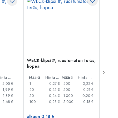
,
WECK-klipsi #, ruostumaton teräs,
WECK
hopea
punai
Hinta per kpl
Määrä
Hinta per kpl
Määrä
Hinta per kpl
Mää
2,05 €
1
0,27 €
200
0,22 €
1
1,99 €
20
0,25 €
500
0,21 €
50
1,89 €
50
0,24 €
1.000
0,20 €
250
1,68 €
100
0,23 €
5.000
0,18 €
alkaen 0,18 €
alkae