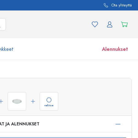
Ota yhteyttä
vikkeet
Alennukset
etta ja tuotevariaatiota
Lasipurkit
Tutustu nyt
Osta nyt
valitse
AT JA ALENNUKSET