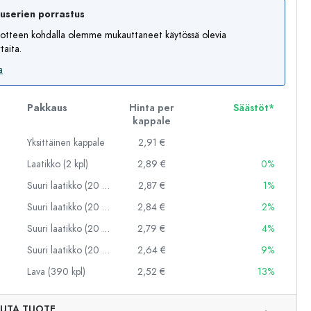
auserien porrastus
otteen kohdalla olemme mukauttaneet käytössä olevia
aita.
a
Pakkaus
Hinta per
Säästöt*
kappale
Yksittäinen kappale
2,91 €
Laatikko (2 kpl)
2,89 €
0%
Suuri laatikko (20 kpl)
2,87 €
1%
Suuri laatikko (20 kpl)
2,84 €
2%
Suuri laatikko (20 kpl)
2,79 €
4%
Suuri laatikko (20 kpl)
2,64 €
9%
Lava (390 kpl)
2,52 €
13%
Esimerkillinen edustus
UTA TUOTE