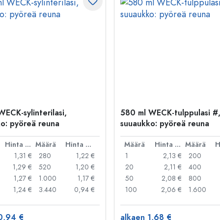
WECK-sylinterilasi,
580 ml WECK-tulppulasi #
o: pyöreä reuna
suuaukko: pyöreä reuna
Hinta per kpl
Määrä
Hinta per kpl
Määrä
Hinta per kpl
Määrä
1,31 €
280
1,22 €
1
2,13 €
200
1,29 €
520
1,20 €
20
2,11 €
400
1,27 €
1.000
1,17 €
50
2,08 €
800
1,24 €
3.440
0,94 €
100
2,06 €
1.600
0,94 €
alkaen 1,68 €