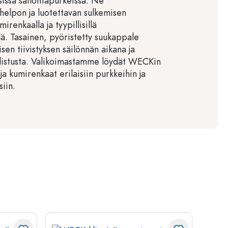
sissä säilöntäpurkeissa. Ne
 helpon ja luotettavan sulkemisen
mirenkaalla ja tyypillisillä
llä. Tasainen, pyöristetty suukappale
sen tiivistyksen säilönnän aikana ja
distusta. Valikoimastamme löydät WECKin
ja kumirenkaat erilaisiin purkkeihin ja
siin.