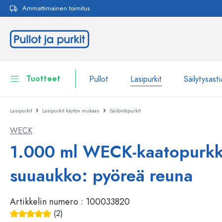
Ammattimainen toimitus
akuun
Siirry päänavigointiin
Tuotteet
Pullot
Lasipurkit
Säilytysasti
Lasipurkit
Lasipurkit käytön mukaan
Säilöntäpurkit
Pullot
Näytä kaikki Pullot
WECK
Lasipurkit
Pullot tuotemerkin mukaan
1.000 ml WECK-kaatopurkk
WECK-Lasipullot
Säilytysastiat
suuaukko: pyöreä reuna
Astiat
Pullot toiminnon mukaan
Artikkelin numero :
100033820
Pipettipullot
Kosmetiikka-astiat
Patenttikorkkipullot
(2)