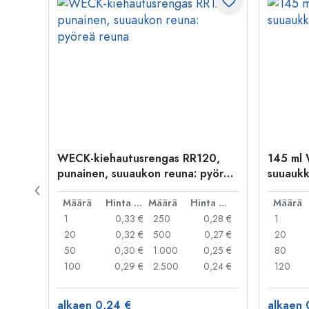
WECK-kiehautusrengas RR120,
145 ml 
punainen, suuaukon reuna: pyöreä
suuaukk
reuna
Hinta per kpl
Määrä
Hinta per kpl
Määrä
Hinta per kpl
Määrä
,69 €
1
0,33 €
250
0,28 €
1
,60 €
20
0,32 €
500
0,27 €
20
,45 €
50
0,30 €
1.000
0,25 €
80
,36 €
100
0,29 €
2.500
0,24 €
120
alkaen 0,24 €
alkaen 