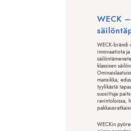
WECK – P
säilöntä
WECK-brändi on
innovaatiota ja
säilöntämenet
klassisen säilö
Ominaislaatuise
mansikka, edus
tyylikästä tapa
suosittuja pait
ravintoloissa, 
pakkausratkaisu
WECKin pyöreä