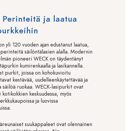
erinteitä ja laatua
purkkeihin
 yli 120 vuoden ajan edustanut laatua,
 perinteitä säilöntälasien alalla. Modernin
elmän pioneeri WECK on täydentänyt
ntäpurkin kumirenkaalla ja lasikannella.
t purkit, joissa on kohokuvioitu
tavat kestävää, uudelleenkäytettävää ja
a säilöä ruokaa. WECK-lasipurkit ovat
si kotikokkien keskuudessa, myös
herkkukaupoissa ja luovissa
issa.
reunaiset suukappaleet ovat olennainen