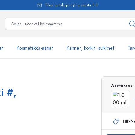
Tilaa uutiskirje nyt ja säästä 5 €
at
Kosmetiikka-astiat
Kannet, korkit, sulkimet
Tar
Yli 2500 tuot
Asetuksesi
i #,
Estal-Lasipullot
HINN
Pumppupullot
Airless-pumppupullot
Spraypullot
Roll-on-pullot