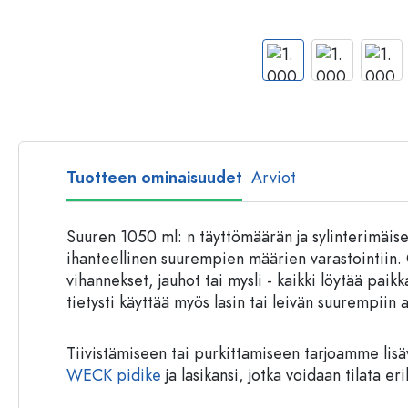
Muovipullot
Tuotteen ominaisuudet
Arviot
Suuren 1050 ml: n täyttömäärän ja sylinterimäis
ihanteellinen suurempien määrien varastointiin. 
vihannekset, jauhot tai mysli - kaikki löytää paikk
tietysti käyttää myös lasin tai leivän suurempiin 
Tiivistämiseen tai purkittamiseen tarjoamme lisä
WECK pidike
ja lasikansi, jotka voidaan tilata er