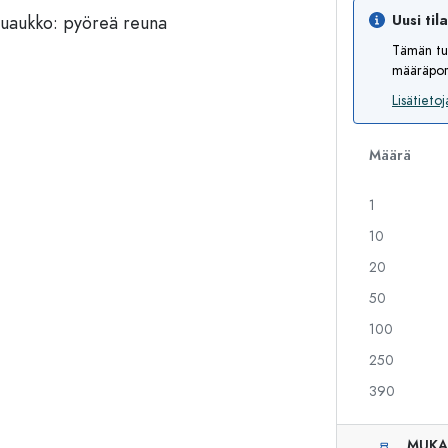
Uusi til
Tämän tu
määräport
Alkoholipullot
Puristuspullot
Likööripullot
Säilytyspullot
Lisätietoj
Mehupullot
Kuviopainetut pullot
Parfyymipullot
Ginipullot
Määrä
Kynsilakkapullot
Joulupullot
Minipullot
Koristeelliset pullot
1
10
20
Erikoismuotoiset pullot
Sylinteripullot
50
Pyöreäkauluspullot
Käymisastiat
100
Taskumatit
Leveäkaulaiset pullot
250
390
Keraamiset pullot
MUKA