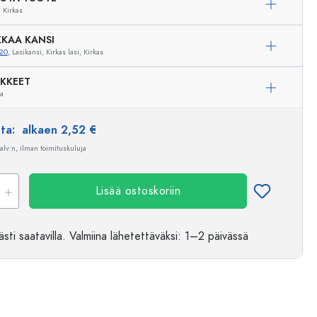
Kirkas
KAA KANSI
20
, Lasikansi, Kirkas lasi, Kirkas
IKKEET
ua
nta:
alkaen 2,52 €
 alv:n, ilman toimituskuluja
Lisää ostoskoriin
sti saatavilla.
Valmiina lähetettäväksi
: 1–2 päivässä