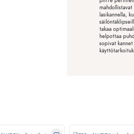
piirre perintei
mahdollistavat
lasikannella, ku
säilöntäklipsei
takaa optimaali
helpottaa puh
sopivat kannet 
käyttötarkoituk