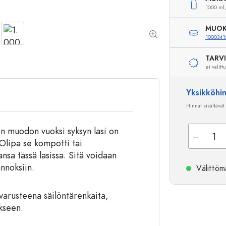
1000 ml,
Alumiinipullot
MUOK
1000341
TARV
ei valitt
Yksikköhi
Hinnat sisältävät
en muodon vuoksi syksyn lasi on
Olipa se kompotti tai
ansa tässä lasissa. Sitä voidaan
annoksiin.
Välittömä
varusteena säilöntärenkaita,
ikseen.