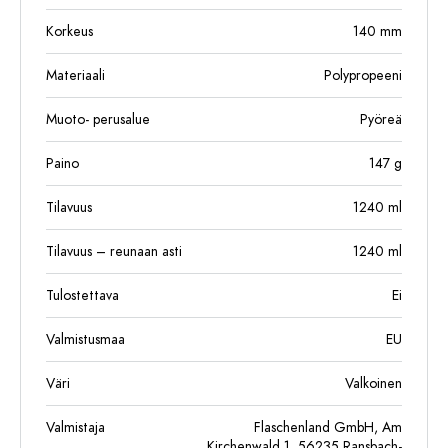
Korkeus
140
mm
Materiaali
Polypropeeni
Muoto- perusalue
Pyöreä
Paino
147
g
Tilavuus
1240
ml
Tilavuus – reunaan asti
1240
ml
Tulostettava
Ei
Valmistusmaa
EU
Väri
Valkoinen
Valmistaja
Flaschenland GmbH, Am
Kirchenwald 1, 56235 Ransbach-