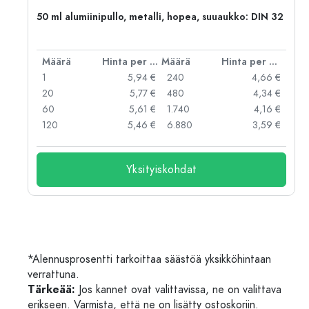
50 ml alumiinipullo, metalli, hopea, suuaukko: DIN 32
er kpl
Määrä
Hinta per kpl
Määrä
Hinta per kpl
 €
1
5,94 €
240
4,66 €
 €
20
5,77 €
480
4,34 €
 €
60
5,61 €
1.740
4,16 €
 €
120
5,46 €
6.880
3,59 €
Yksityiskohdat
*Alennusprosentti tarkoittaa säästöä yksikköhintaan
verrattuna.
Tärkeää:
Jos kannet ovat valittavissa, ne on valittava
erikseen. Varmista, että ne on lisätty ostoskoriin.