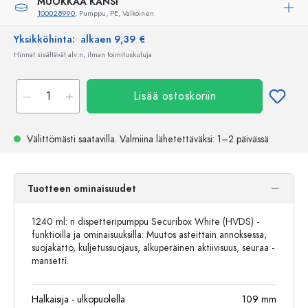
MUOKKAA KANSI
100028990
, Pumppu, PE, Valkoinen
Yksikköhinta:
alkaen 9,39 €
Hinnat sisältävät alv:n, ilman toimituskuluja
Lisää ostoskoriin
Välittömästi saatavilla.
Valmiina lähetettäväksi
: 1–2 päivässä
Tuotteen ominaisuudet
1240 ml: n dispetteripumppu Securibox White (HVDS) -
funktioilla ja ominaisuuksilla: Muutos asteittain annoksessa,
suojakatto, kuljetussuojaus, alkuperäinen aktiivisuus, seuraa -
mansetti.
Halkaisija - ulkopuolella
109
mm