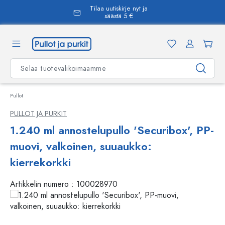
Tilaa uutiskirje nyt ja
äsisältöön
säästä 5 €
Pullot
PULLOT JA PURKIT
1.240 ml annostelupullo 'Securibox', PP-
muovi, valkoinen, suuaukko:
kierrekorkki
Artikkelin numero :
100028970