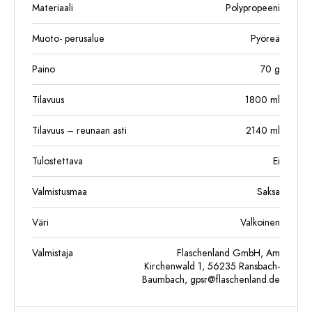
Materiaali
Polypropeeni
Muoto- perusalue
Pyöreä
Paino
70
g
Tilavuus
1800
ml
Tilavuus – reunaan asti
2140
ml
Tulostettava
Ei
Valmistusmaa
Saksa
Väri
Valkoinen
Valmistaja
Flaschenland GmbH, Am
Kirchenwald 1, 56235 Ransbach-
Baumbach,
gpsr@flaschenland.de