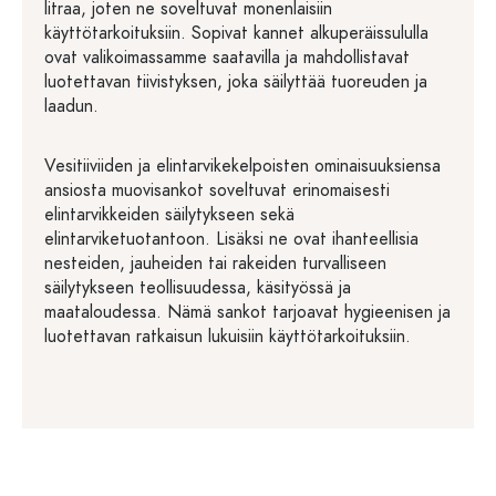
litraa, joten ne soveltuvat monenlaisiin
käyttötarkoituksiin. Sopivat kannet alkuperäissululla
ovat valikoimassamme saatavilla ja mahdollistavat
luotettavan tiivistyksen, joka säilyttää tuoreuden ja
laadun.
Vesitiiviiden ja elintarvikekelpoisten ominaisuuksiensa
ansiosta muovisankot soveltuvat erinomaisesti
elintarvikkeiden säilytykseen sekä
elintarviketuotantoon. Lisäksi ne ovat ihanteellisia
nesteiden, jauheiden tai rakeiden turvalliseen
säilytykseen teollisuudessa, käsityössä ja
maataloudessa. Nämä sankot tarjoavat hygieenisen ja
luotettavan ratkaisun lukuisiin käyttötarkoituksiin.