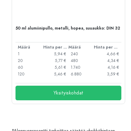
,
50 ml alumiinipullo, metalli, hopea, suuaukko: DIN 32
er kpl
Määrä
Hinta per kpl
Määrä
Hinta per kpl
 €
1
5,94 €
240
4,66 €
 €
20
5,77 €
480
4,34 €
 €
60
5,61 €
1.740
4,16 €
 €
120
5,46 €
6.880
3,59 €
Yksityiskohdat