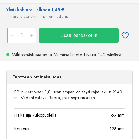
Yksikköhinta:
alkaen 1,45 €
Hinnat sisältävät alv:n, ilman toimituskuluja
Lisää ostoskoriin
Välittömästi saatavilla.
Valmiina lähetettäväksi
: 1–2 päivässä
Tuotteen ominaisuudet
PP: n kierroksen 1,8 litran ämpäri on täysi rajatilavuus 2140
ml. Vedenkestävä. Ruoka, joka sopii ruokaan.
Halkaisija - ulkopuolella
169
mm
Korkeus
128
mm