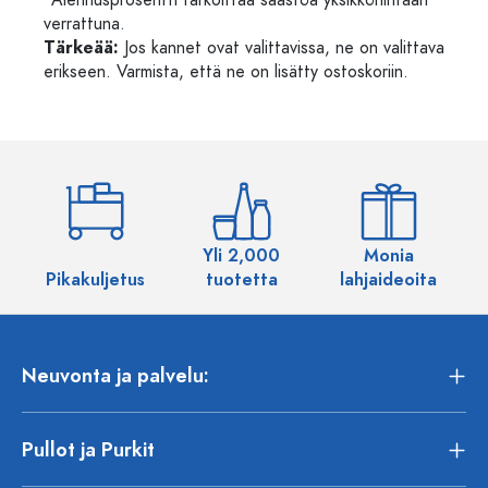
*Alennusprosentti tarkoittaa säästöä yksikköhintaan
verrattuna.
Tärkeää:
Jos kannet ovat valittavissa, ne on valittava
erikseen. Varmista, että ne on lisätty ostoskoriin.
Yli 2,000
Monia
Pikakuljetus
tuotetta
lahjaideoita
Neuvonta ja palvelu:
Pullot ja Purkit