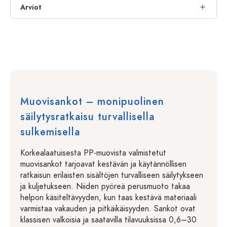
Arviot
Muovisankot – monipuolinen
säilytysratkaisu turvallisella
sulkemisella
Korkealaatuisesta PP-muovista valmistetut
muovisankot tarjoavat kestävän ja käytännöllisen
ratkaisun erilaisten sisältöjen turvalliseen säilytykseen
ja kuljetukseen. Niiden pyöreä perusmuoto takaa
helpon käsiteltävyyden, kun taas kestävä materiaali
varmistaa vakauden ja pitkäikäisyyden. Sankot ovat
klassisen valkoisia ja saatavilla tilavuuksissa 0,6–30