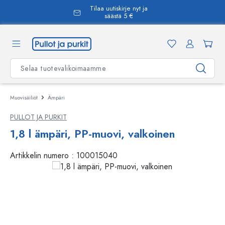
Tilaa uutiskirje nyt ja
äsisältöön
säästä 5 €
Muovisäiliöt
Ämpäri
PULLOT JA PURKIT
1,8 l ämpäri, PP-muovi, valkoinen
Artikkelin numero :
100015040